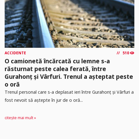
ACCIDENTE
510
O camionetă încărcată cu lemne s-a
răsturnat peste calea ferată, între
Gurahonț și Vârfuri. Trenul a așteptat peste
o oră
Trenul personal care s-a deplasat ieri între Gurahonț și Vârfuri a
fost nevoit să aștepte în jur de o oră...
citește mai mult »