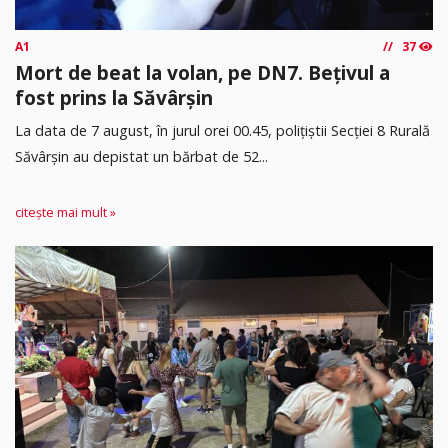
A1
37
Mort de beat la volan, pe DN7. Bețivul a
fost prins la Săvârșin
​La data de 7 august, în jurul orei 00.45, polițiștii Secției 8 Rurală
Săvârșin au depistat un bărbat de 52...
citește mai mult »