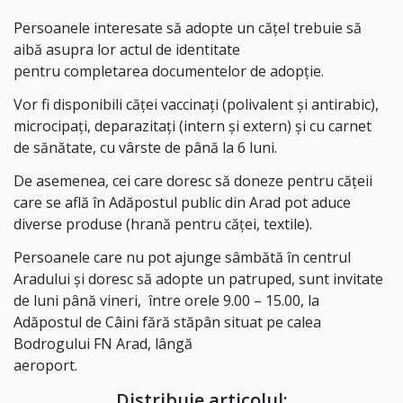
Persoanele interesate să adopte un căţel trebuie să
aibă asupra lor actul de identitate
pentru completarea documentelor de adopţie.
Vor fi disponibili căței vaccinați (polivalent și antirabic),
microcipați, deparazitați (intern și extern) și cu carnet
de sănătate, cu vârste de până la 6 luni.
De asemenea, cei care doresc să doneze pentru cățeii
care se află în Adăpostul public din Arad pot aduce
diverse produse (hrană pentru căței, textile).
Persoanele care nu pot ajunge sâmbătă în centrul
Aradului și doresc să adopte un patruped, sunt invitate
de luni până vineri,
între orele 9.00 – 15.00, la
Adăpostul de Câini fără stăpân situat pe calea
Bodrogului FN Arad, lângă
aeroport.
Distribuie articolul: