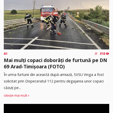
A1
318
Mai mulți copaci doborâți de furtună pe DN
69 Arad-Timișoara (FOTO)
În urma furtunii din această după-amiază, SVSU Vinga a fost
solicitat prin Dispeceratul 112 pentru degajarea unor copaci
căzuți pe...
citește mai mult »