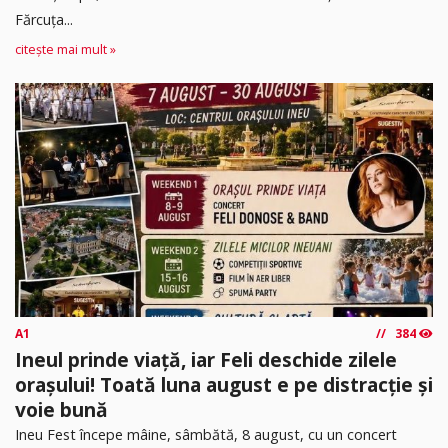
Fărcuța...
citește mai mult »
A1
384
Ineul prinde viață, iar Feli deschide zilele
orașului! Toată luna august e pe distracție și
voie bună
Ineu Fest începe mâine, sâmbătă, 8 august, cu un concert