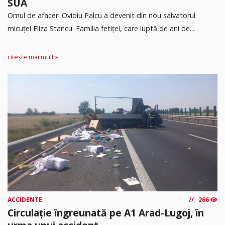
SUA
Omul de afaceri Ovidiu Palcu a devenit din nou salvatorul
micuței Eliza Stancu. Familia fetiței, care luptă de ani de...
citește mai mult »
ACCIDENTE
266
Circulație îngreunată pe A1 Arad-Lugoj, în