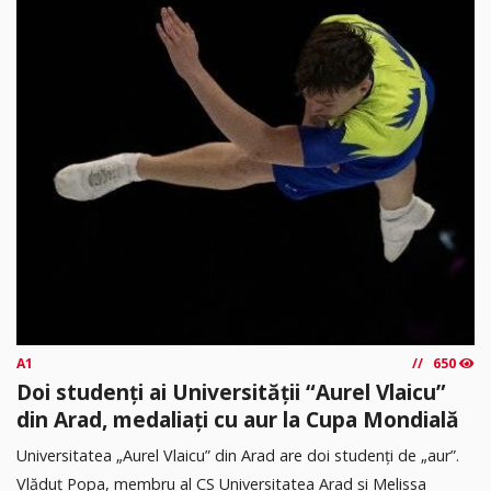
A1
650
Doi studenți ai Universității “Aurel Vlaicu”
din Arad, medaliați cu aur la Cupa Mondială
Universitatea „Aurel Vlaicu” din Arad are doi studenți de „aur”.
Vlăduț Popa, membru al CS Universitatea Arad și Melissa