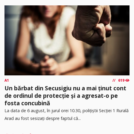
A1
619
Un bărbat din Secusigiu nu a mai ținut cont
de ordinul de protecție și a agresat-o pe
fosta concubină
​La data de 6 august, în jurul orei 10.30, polițiștii Secției 1 Rurală
Arad au fost sesizați despre faptul că...