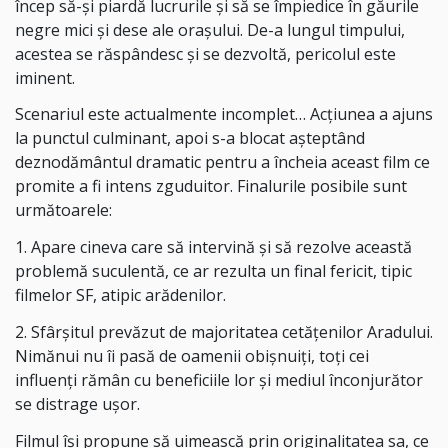
încep să-și piardă lucrurile și să se împiedice în găurile
negre mici și dese ale orașului. De-a lungul timpului,
acestea se răspândesc și se dezvoltă, pericolul este
iminent.
Scenariul este actualmente incomplet… Acțiunea a ajuns
la punctul culminant, apoi s-a blocat așteptând
deznodământul dramatic pentru a încheia aceast film ce
promite a fi intens zguduitor. Finalurile posibile sunt
următoarele:
1. Apare cineva care să intervină și să rezolve această
problemă suculentă, ce ar rezulta un final fericit, tipic
filmelor SF, atipic arădenilor.
2. Sfârșitul prevăzut de majoritatea cetățenilor Aradului.
Nimănui nu îi pasă de oamenii obișnuiți, toți cei
influenți rămân cu beneficiile lor și mediul înconjurător
se distrage ușor.
Filmul își propune să uimească prin originalitatea sa, ce