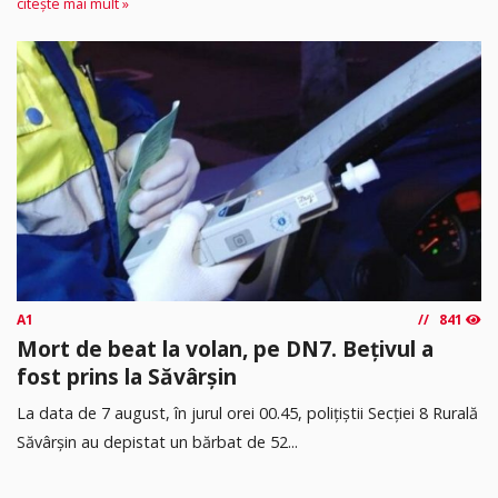
citește mai mult »
A1
841
Mort de beat la volan, pe DN7. Bețivul a
fost prins la Săvârșin
​La data de 7 august, în jurul orei 00.45, polițiștii Secției 8 Rurală
Săvârșin au depistat un bărbat de 52...