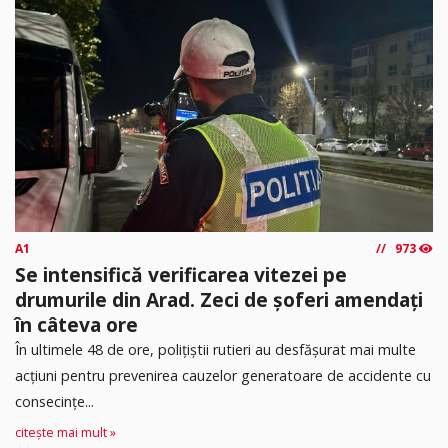
A1
973
Se intensifică verificarea vitezei pe
drumurile din Arad. Zeci de șoferi amendați
în câteva ore
În ultimele 48 de ore, polițiștii rutieri au desfășurat mai multe
acțiuni pentru prevenirea cauzelor generatoare de accidente cu
consecințe...
citește mai mult »