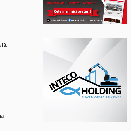
ală.
i
na