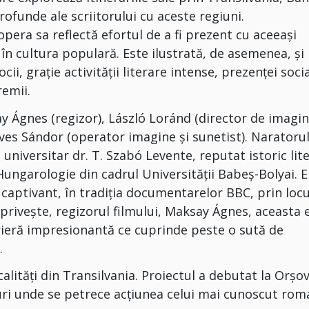
rofunde ale scriitorului cu aceste regiuni.
era sa reflectă efortul de a fi prezent cu aceeași
și în cultura populară. Este ilustrată, de asemenea, și
cii, grație activității literare intense, prezenței soci
remii.
y Ágnes (regizor), László Loránd (director de imagin
es Sándor (operator imagine și sunetist). Naratorul
 universitar dr. T. Szabó Levente, reputat istoric lit
Hungarologie din cadrul Universității Babeș-Bolyai. E
i captivant, în tradiția documentarelor BBC, prin locu
ât privește, regizorul filmului, Maksay Ágnes, aceasta 
ieră impresionantă ce cuprinde peste o sută de
.
alități din Transilvania. Proiectul a debutat la Orșov
uri unde se petrece acțiunea celui mai cunoscut rom