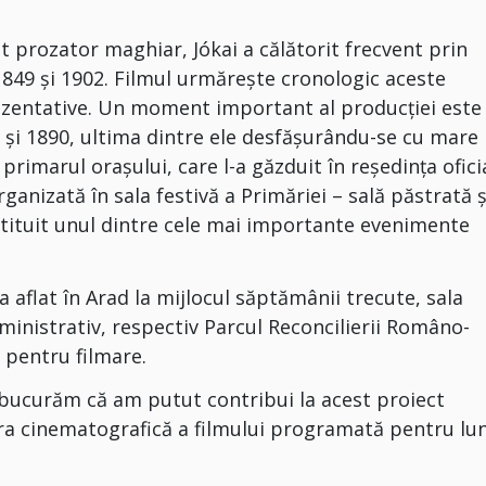
 prozator maghiar, Jókai a călătorit frecvent prin
 1849 și 1902. Filmul urmărește cronologic aceste
prezentative. Un moment important al producției este
49 și 1890, ultima dintre ele desfășurându-se cu mare
primarul orașului, care l-a găzduit în reședința ofici
organizată în sala festivă a Primăriei – sală păstrată ș
stituit unul dintre cele mai importante evenimente
 aflat în Arad la mijlocul săptămânii trecute, sala
ministrativ, respectiv Parcul Reconcilierii Româno-
e pentru filmare.
 bucurăm că am putut contribui la acest proiect
ra cinematografică a filmului programată pentru lu