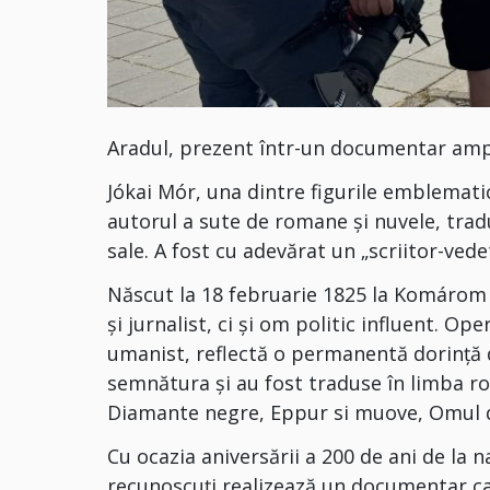
Aradul, prezent într-un documentar amplu 
Jókai Mór, una dintre figurile emblematice
autorul a sute de romane și nuvele, tradu
sale. A fost cu adevărat un „scriitor-vede
Născut la 18 februarie 1825 la Komárom (
și jurnalist, ci și om politic influent. 
umanist, reflectă o permanentă dorință de
semnătura și au fost traduse în limba româ
Diamante negre, Eppur si muove, Omul de
Cu ocazia aniversării a 200 de ani de la n
recunoscuți realizează un documentar car