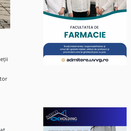
eții
tor
nat