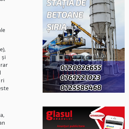
ale
e),
 și
erar
l
ri
este
a,
an