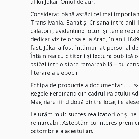
al lui Jókai, Omul de aur.
Considerat până astăzi cel mai important
Transilvania, Banat și Crișana între anii
călătorii, evidențiind locuri și teme re
dedicat vizitelor sale la Arad, în anii 18
fast. Jókai a fost întâmpinat personal de 
Întâlnirea cu cititorii și lectura publică 
astăzi într-o stare remarcabilă – au con
literare ale epocii.
Echipa de producție a documentarului s-a
Regele Ferdinand din cadrul Palatului Ad
Maghiare fiind două dintre locațiile ales
Le urăm mult succes realizatorilor și ne
remarcabil. Așteptăm cu interes premie
octombrie a acestui an.