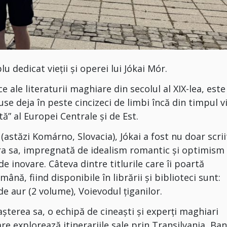
dedicat vieții și operei lui Jókai Mór.
 ale literaturii maghiare din secolul al XIX-lea, este
se deja în peste cincizeci de limbi încă din timpul vi
tă” al Europei Centrale și de Est.
astăzi Komárno, Slovacia), Jókai a fost nu doar scrii
Opera sa, impregnată de idealism romantic și optimism
 inovare. Câteva dintre titlurile care îi poartă
nă, fiind disponibile în librării și biblioteci sunt:
 aur (2 volume), Voievodul țiganilor.
așterea sa, o echipă de cineaști și experți maghiari
e explorează itinerariile sale prin Transilvania, Ba