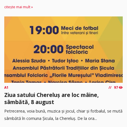
citește mai mult »
A1
97
Ziua satului Chereluș are loc mâine,
sâmbătă, 8 august
Petrecerea, voia bună, muzica și jocul, chiar și fotbalul, se mută
sâmbătă în comuna Șicula, la Chereluș. De la ora...