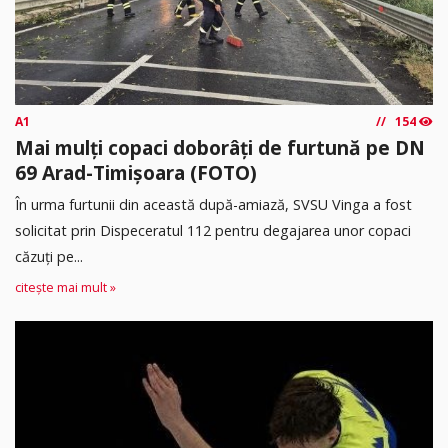
A1
154
Mai mulți copaci doborâți de furtună pe DN
69 Arad-Timișoara (FOTO)
În urma furtunii din această după-amiază, SVSU Vinga a fost
solicitat prin Dispeceratul 112 pentru degajarea unor copaci
căzuți pe...
citește mai mult »