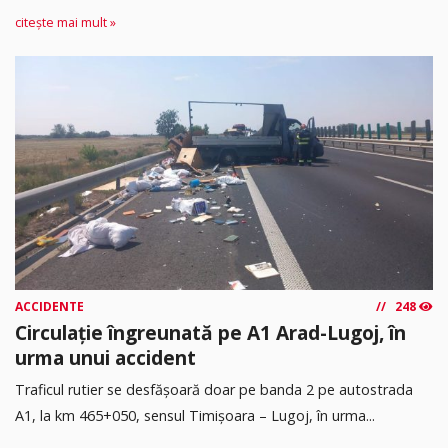
citește mai mult »
ACCIDENTE
248
Circulație îngreunată pe A1 Arad-Lugoj, în
urma unui accident
Traficul rutier se desfășoară doar pe banda 2 pe autostrada
A1, la km 465+050, sensul Timişoara – Lugoj, în urma...