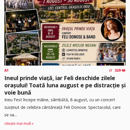
A1
329
Ineul prinde viață, iar Feli deschide zilele
orașului! Toată luna august e pe distracție și
voie bună
Ineu Fest începe mâine, sâmbătă, 8 august, cu un concert
susținut de celebra cântăreață Feli Donose. Spectacolul, care
se va...
citește mai mult »