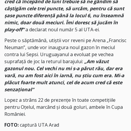
cred că începând de luni trebuie să ne gândim să
câștigăm cele trei puncte, să urcăm, pentru că sunt
șase puncte diferență până la locul 6, nu înseamnă
nimic, doar două meciuri. Îmi doresc să jucăm în
play-off”
a declarat noul număr 5 al UTA-ei.
Peste o săptămână, utiștii vor reveni pe Arena „Francisc
Neuman”, unde vor inaugura noul gazon în meciul
contra lui Sepsi. Uruguayanul a evoluat pe vechea
suprafață de joc la returul barajului:
„Am văzut
gazonul nou. Cel vechi nu mi s-a părut rău, dar era
vară, nu am fost aici în iarnă, nu știu cum era. Mi-a
plăcut foarte mult atunci, cel de acum cred că este
senzațional”
Lopez a strâns 22 de prezențe în toate competițiile
pentru Oțelul, marcând și două goluri, ambele în Cupa
României.
FOTO:
captură UTA Arad