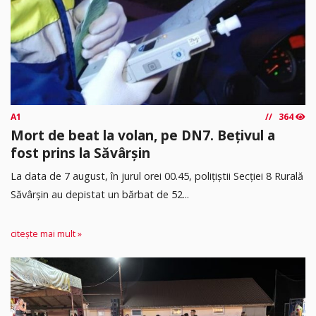
A1
364
Mort de beat la volan, pe DN7. Bețivul a
fost prins la Săvârșin
​La data de 7 august, în jurul orei 00.45, polițiștii Secției 8 Rurală
Săvârșin au depistat un bărbat de 52...
citește mai mult »