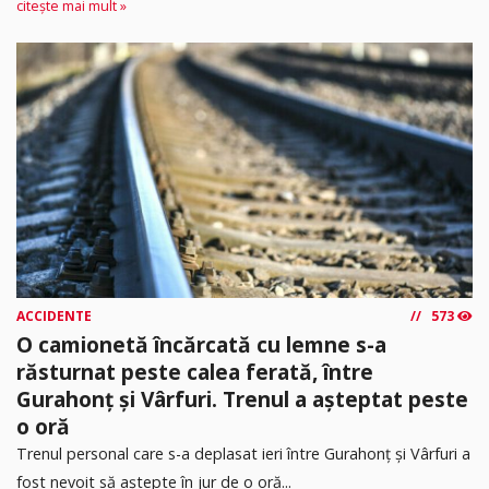
citește mai mult »
ACCIDENTE
573
O camionetă încărcată cu lemne s-a
răsturnat peste calea ferată, între
Gurahonț și Vârfuri. Trenul a așteptat peste
o oră
Trenul personal care s-a deplasat ieri între Gurahonț și Vârfuri a
fost nevoit să aștepte în jur de o oră...