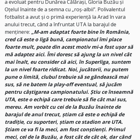
a evoluat pentru Dunărea Călărași, Gloria Buzău și
Oțelul înainte de a semna cu „roș-albii”. Polivalentul
fotbalist a avut și o primă experiență la Arad în vara
anului trecut, când a înfruntat UTA la barajul de
menținere:
„M-am adaptat foarte bine în România,
cred că este o ligă bună, campionatul îmi place
foarte mult, poate din acest motiv mi-a fost ușor să
mă adaptez aici. Îmi doresc să ajung la un nivel cât
mai înalt, eu consider că aici, în Superliga, suntem
la un nivel foarte ridicat. Noi, jucătorii, nu putem
pune o limită, clubul trebuie să se gândească mai
sus, să ne batem la play-off eventual, să jucăm
pentru câștigarea campionatului. Știu ce înseamnă
UTA, este o echipă care trebuie să fie cât mai sus,
mereu. Am vorbit cu cei de la Buzău înainte de
barajul de anul trecut, știam că este o echipă de
tradiție, cu suporteri, știam ce stadion are UTA.
Știam ce va fi la meci, am fost conștienți. Primul
meci, cel de la Buzău, a fost cât de cât ok, dar când