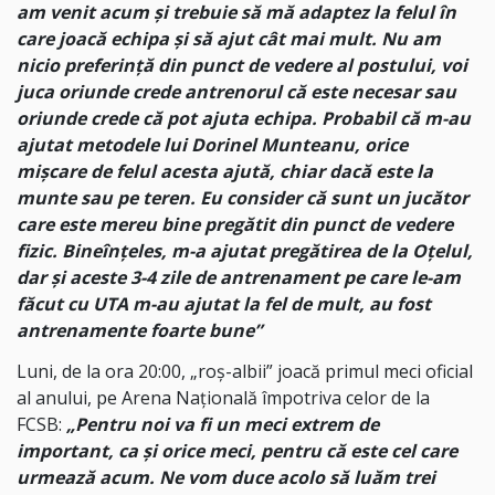
am venit acum și trebuie să mă adaptez la felul în
care joacă echipa și să ajut cât mai mult. Nu am
nicio preferință din punct de vedere al postului, voi
juca oriunde crede antrenorul că este necesar sau
oriunde crede că pot ajuta echipa. Probabil că m-au
ajutat metodele lui Dorinel Munteanu, orice
mișcare de felul acesta ajută, chiar dacă este la
munte sau pe teren. Eu consider că sunt un jucător
care este mereu bine pregătit din punct de vedere
fizic. Bineînțeles, m-a ajutat pregătirea de la Oțelul,
dar și aceste 3-4 zile de antrenament pe care le-am
făcut cu UTA m-au ajutat la fel de mult, au fost
antrenamente foarte bune”
Luni, de la ora 20:00, „roș-albii” joacă primul meci oficial
al anului, pe Arena Națională împotriva celor de la
FCSB:
„Pentru noi va fi un meci extrem de
important, ca și orice meci, pentru că este cel care
urmează acum. Ne vom duce acolo să luăm trei