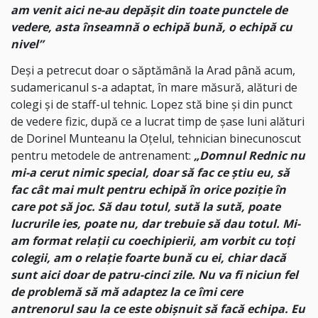
am venit aici ne-au depășit din toate punctele de
vedere, asta înseamnă o echipă bună, o echipă cu
nivel”
Deși a petrecut doar o săptămână la Arad până acum,
sudamericanul s-a adaptat, în mare măsură, alături de
colegi și de staff-ul tehnic. Lopez stă bine și din punct
de vedere fizic, după ce a lucrat timp de șase luni alături
de Dorinel Munteanu la Oțelul, tehnician binecunoscut
pentru metodele de antrenament:
„Domnul Rednic nu
mi-a cerut nimic special, doar să fac ce știu eu, să
fac cât mai mult pentru echipă în orice poziție în
care pot să joc. Să dau totul, sută la sută, poate
lucrurile ies, poate nu, dar trebuie să dau totul. Mi-
am format relații cu coechipierii, am vorbit cu toți
colegii, am o relație foarte bună cu ei, chiar dacă
sunt aici doar de patru-cinci zile. Nu va fi niciun fel
de problemă să mă adaptez la ce îmi cere
antrenorul sau la ce este obișnuit să facă echipa. Eu