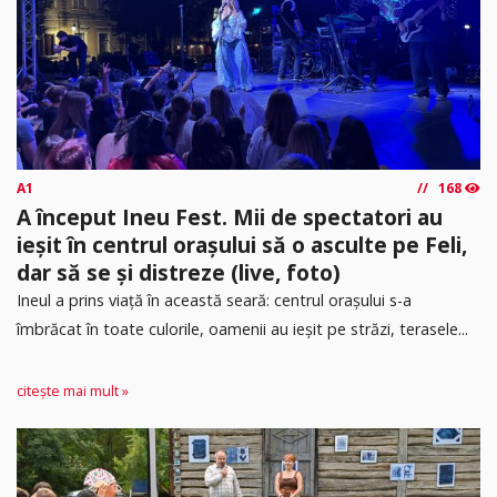
A1
168
A început Ineu Fest. Mii de spectatori au
ieșit în centrul orașului să o asculte pe Feli,
dar să se și distreze (live, foto)
Ineul a prins viață în această seară: centrul orașului s-a
îmbrăcat în toate culorile, oamenii au ieșit pe străzi, terasele...
citește mai mult »