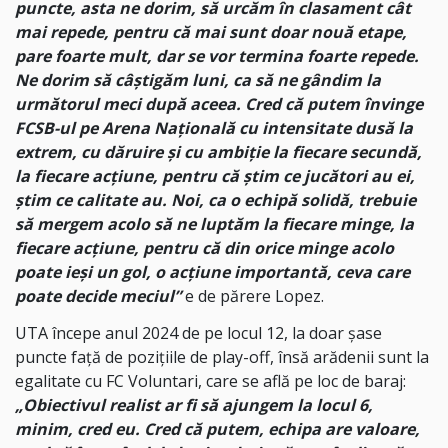
puncte, asta ne dorim, să urcăm în clasament cât
mai repede, pentru că mai sunt doar nouă etape,
pare foarte mult, dar se vor termina foarte repede.
Ne dorim să câștigăm luni, ca să ne gândim la
următorul meci după aceea. Cred că putem învinge
FCSB-ul pe Arena Națională cu intensitate dusă la
extrem, cu dăruire și cu ambiție la fiecare secundă,
la fiecare acțiune, pentru că știm ce jucători au ei,
știm ce calitate au. Noi, ca o echipă solidă, trebuie
să mergem acolo să ne luptăm la fiecare minge, la
fiecare acțiune, pentru că din orice minge acolo
poate ieși un gol, o acțiune importantă, ceva care
poate decide meciul”
e de părere Lopez.
UTA începe anul 2024 de pe locul 12, la doar șase
puncte față de pozițiile de play-off, însă arădenii sunt la
egalitate cu FC Voluntari, care se află pe loc de baraj:
„Obiectivul realist ar fi să ajungem la locul 6,
minim, cred eu. Cred că putem, echipa are valoare,