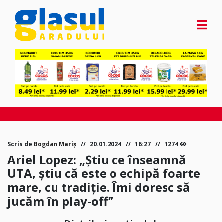
Scris de
Bogdan Mariș
20.01.2024
16:27
1274
Ariel Lopez: „Știu ce înseamnă
UTA, ştiu că este o echipă foarte
mare, cu tradiţie. Îmi doresc să
jucăm în play-off”