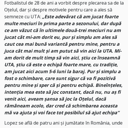
Fotbalistul de 28 de ani a vorbit despre plecarea sa de la
Oțelul, dar și despre motivele pentru care a ales să
semneze cu UTA:
„Este adevărat că am jucat foarte
multe meciuri în prima parte a sezonului, dar după
ce am văzut că în ultimele două-trei meciuri nu am
jucat cât mi-am dorit eu, pur și simplu am ales să
caut cea mai bună variantă pentru mine, pentru a
juca cât mai mult și am putut să vin aici la UTA. Mi-
am dorit de mult timp să vin aici, ştiu ce înseamnă
UTA, ştiu că este o echipă foarte mare, cu tradiţie,
am jucat aici acum 5-6 luni la baraj. Pur și simplu a
fost o schimbare, care sunt sigur că va fi pozitivă
pentru mine și sper că și pentru echipă. Bineînțeles,
intenția mea este să joc constant, dacă nu, nu aș fi
venit aici, aveam șansa să joc la Oțelul, dacă
rămâneam acolo, dar cred că schimbarea aceasta
mă va ajuta și voi face tot posibilul să ajut echipa”
Lopez se află de patru ani și jumătate în România, unde