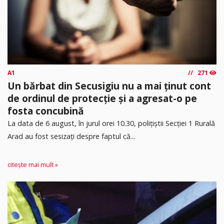
A1
271
Un bărbat din Secusigiu nu a mai ținut cont
de ordinul de protecție și a agresat-o pe
fosta concubină
​La data de 6 august, în jurul orei 10.30, polițiștii Secției 1 Rurală
Arad au fost sesizați despre faptul că...
citește mai mult »