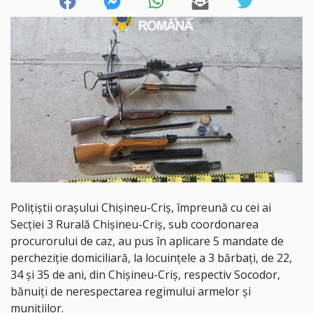
Polițiștii orașului Chișineu-Criș, împreună cu cei ai
Secției 3 Rurală Chișineu-Criș, sub coordonarea
procurorului de caz, au pus în aplicare 5 mandate de
percheziție domiciliară, la locuințele a 3 bărbați, de 22,
34 și 35 de ani, din Chișineu-Criș, respectiv Socodor,
bănuiți de nerespectarea regimului armelor și
munițiilor.