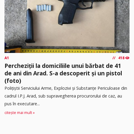
A1
418
Percheziții la domiciliile unui bărbat de 41
de ani din Arad. S-a descoperit și un pistol
(foto)
Polițiștii Serviciului Arme, Explozivi și Substanțe Periculoase din
cadrul I.P.J. Arad, sub supravegherea procurorului de caz, au
pus în executare...
citește mai mult »