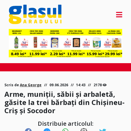
Scris de
Ana George
09.06.2026
14:43
2178
Arme, muniții, săbii și arbaletă,
găsite la trei bărbați din Chișineu-
Criș și Socodor
Distribuie articolul: