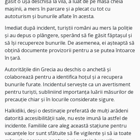
găsit o ușă deschisă la vilă, a luat de pe masă cheia
mașinii, a mers în parcare și a plecat cu tot cu
autoturism și bunurile aflate în acesta.
Imediat după incident, turiștii români au mers la poliție
și au depus o plângere, sperând să fie găsit făptașul și
să își recupereze bunurile. De asemenea, ei așteaptă să
obțină documente provizorii pentru a se putea întoarce
în țară.
Autoritățile din Grecia au deschis o anchetă și
colaborează pentru a identifica hoțul și a recupera
bunurile furate. Incidentul servește ca un avertisment
pentru turiști, subliniind importanța luării măsurilor de
precauție chiar și în locurile considerate sigure.
Halkidiki, deși o destinație preferată de mulți arădeni
datorită accesibilității sale, nu este imună la astfel de
incidente. Familiile care aleg această stațiune pentru
vacanțele lor sunt sfătuite să fie vigilente și să ia toate