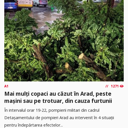
A1
1271
Mai mulți copaci au căzut în Arad, peste
mașini sau pe trotuar, din cauza furtunii
În intervalul orar 19-22, pompierii militari din cadrul
Detașamentului de pompieri Arad au intervenit în 4 situații
pentru îndepărtarea efectelor...