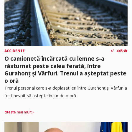
ACCIDENTE
445
O camionetă încărcată cu lemne s-a
răsturnat peste calea ferată, între
Gurahonț și Vârfuri. Trenul a așteptat peste
o oră
Trenul personal care s-a deplasat ieri între Gurahonț și Vârfuri a
fost nevoit să aștepte în jur de o oră...
citește mai mult »