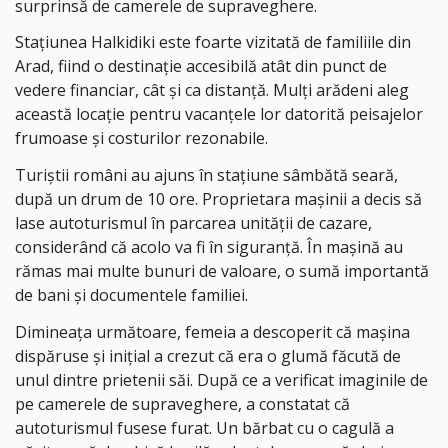
surprinsă de camerele de supraveghere.
Stațiunea Halkidiki este foarte vizitată de familiile din
Arad, fiind o destinație accesibilă atât din punct de
vedere financiar, cât și ca distanță. Mulți arădeni aleg
această locație pentru vacanțele lor datorită peisajelor
frumoase și costurilor rezonabile.
Turiștii români au ajuns în stațiune sâmbătă seară,
după un drum de 10 ore. Proprietara mașinii a decis să
lase autoturismul în parcarea unității de cazare,
considerând că acolo va fi în siguranță. În mașină au
rămas mai multe bunuri de valoare, o sumă importantă
de bani și documentele familiei.
Dimineața următoare, femeia a descoperit că mașina
dispăruse și inițial a crezut că era o glumă făcută de
unul dintre prietenii săi. După ce a verificat imaginile de
pe camerele de supraveghere, a constatat că
autoturismul fusese furat. Un bărbat cu o cagulă a