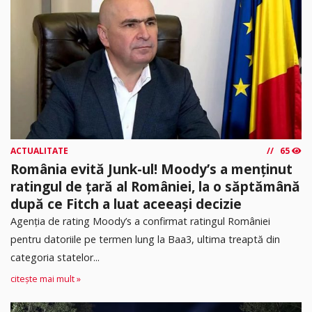
ACTUALITATE
65
România evită Junk-ul! Moody’s a menținut
ratingul de țară al României, la o săptămână
după ce Fitch a luat aceeași decizie
Agenția de rating Moody’s a confirmat ratingul României
pentru datoriile pe termen lung la Baa3, ultima treaptă din
categoria statelor...
citește mai mult »