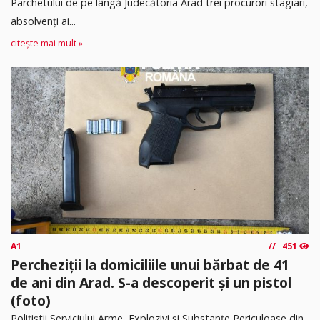
Parchetului de pe lângă Judecătoria Arad trei procurori stagiari,
absolvenţi ai...
citește mai mult »
A1
451
Percheziții la domiciliile unui bărbat de 41
de ani din Arad. S-a descoperit și un pistol
(foto)
Polițiștii Serviciului Arme, Explozivi și Substanțe Periculoase din