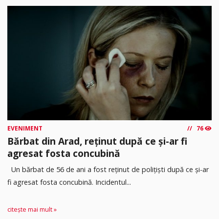
EVENIMENT
76
Bărbat din Arad, reținut după ce și-ar fi
agresat fosta concubină
Un bărbat de 56 de ani a fost reținut de polițiști după ce și-ar
fi agresat fosta concubină. Incidentul...
citește mai mult »