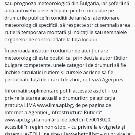
sau prognoza meteorologică din Bulgaria, iar şoferii să
aibă autovehiculele echipate pentru circulaţie pe
drumurile publice în condiţii de iarnă şi atenţionare
meteorologică specifică, să respecte strict semnalizarea
rutieră temporară montată şi indicaţiile sau semnalele
organelor de control aflate la faţa locului.
În perioada instituirii codurilor de atenţionare
meteorologică este posibil ca, prin decizia autorităţilor
bulgare competente, unele categorii de drumuri să fie
închise circulaţiei rutiere şi cursele aeriene să fie
perturbate faţă de orarul de zbor, notează Agerpres.
Informaţii suplimentare pot fi accesate astfel: – cu
privire la starea actuală a drumurilor: pe aplicaţia
gratuită LIMA www.lima.api.bg, de pe pagina de
Internet a Agenţiei „Infrastructura Rutieră” –
www.api.bg şi la numărul de telefon 070013020,
accesibil în regim non-stop; – cu privire la e-vigneta şi
sistemul e-TOLL: pe site-ul www.bgtoll.bg; – cu privire la