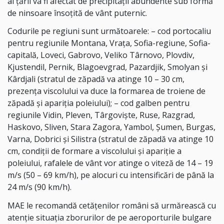
al ţării va fi afectat de precipitaţii abundente sub formă
de ninsoare însoţită de vânt puternic.
Codurile pe regiuni sunt următoarele: – cod portocaliu
pentru regiunile Montana, Vraţa, Sofia-regiune, Sofia-
capitală, Loveci, Gabrovo, Veliko Târnovo, Plovdiv,
Kjustendil, Pernik, Blagoevgrad, Pazardjik, Smolyan şi
Kârdjali (stratul de zăpadă va atinge 10 – 30 cm,
prezenţa viscolului va duce la formarea de troiene de
zăpadă şi apariţia poleiului); – cod galben pentru
regiunile Vidin, Pleven, Târgovişte, Ruse, Razgrad,
Haskovo, Sliven, Stara Zagora, Yambol, Şumen, Burgas,
Varna, Dobrici şi Silistra (stratul de zăpadă va atinge 10
cm, condiţii de formare a viscolului şi apariţie a
poleiului, rafalele de vânt vor atinge o viteză de 14 – 19
m/s (50 – 69 km/h), pe alocuri cu intensificări de până la
24 m/s (90 km/h).
MAE le recomandă cetăţenilor români să urmărească cu
atenţie situaţia zborurilor de pe aeroporturile bulgare