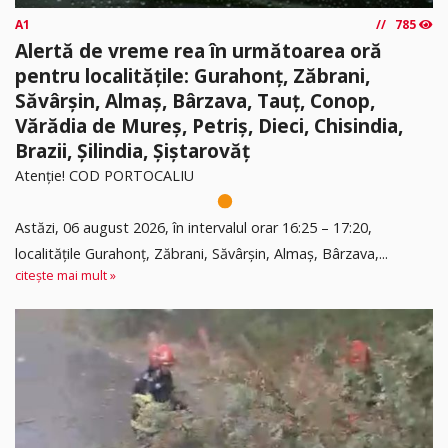
A1
785
Alertă de vreme rea în următoarea oră
pentru localitățile: Gurahonț, Zăbrani,
Săvârșin, Almaș, Bârzava, Tauț, Conop,
Vărădia de Mureș, Petriș, Dieci, Chisindia,
Brazii, Șilindia, Șiștarovăț
Atenție! COD PORTOCALIU
Astăzi, 06 august 2026, în intervalul orar 16:25 – 17:20,
localitățile Gurahonț, Zăbrani, Săvârșin, Almaș, Bârzava,...
citește mai mult »