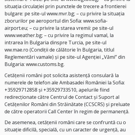
situaţia circulaţiei prin punctele de trecere a frontierei
bulgare: pe site-ul www.mvr.bg; – cu privire la situaţia
zborurilor pe aeroportul din Sofia: www.sofia-
airport.eu; – cu privire la starea vremii: pe site-ul
www.weather.bg; – cu privire la regimul vamal, la
intrarea în Bulgaria dinspre Turcia, pe site-ul
ww.mae.ro (Condiţii de călătorie în Bulgaria, titlul
Reglementări vamale) şi pe site-ul Agenţiei „Vămi” din
Bulgaria:
www.customs.bg
.
Cetăţenii români pot solicita asistenţă consulară la
numerele de telefon ale Ambasadei României la Sofia:
+35929712858 şi +35929733510, apelurile fiind
redirecţionate către Centrul de Contact şi Suport al
Cetăţenilor Români din Străinătate (CCSCRS) şi preluate
de către operatorii Call Center în regim de permanenţă.
De asemenea, cetăţenii români care se confruntă cu o
situaţie dificilă, specială, cu un caracter de urgenţă, au