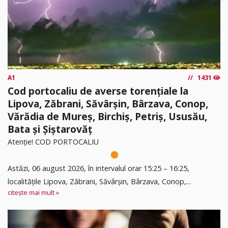
A1
1431
Cod portocaliu de averse torențiale la
Lipova, Zăbrani, Săvârșin, Bârzava, Conop,
Vărădia de Mureș, Birchiș, Petriș, Ususău,
Bata și Șiștarovăț
Atenție! COD PORTOCALIU
Astăzi, 06 august 2026, în intervalul orar 15:25 – 16:25,
localitățile Lipova, Zăbrani, Săvârșin, Bârzava, Conop,...
citește mai mult »