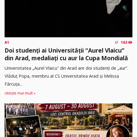
A1
163
Doi studenți ai Universității “Aurel Vlaicu”
din Arad, medaliați cu aur la Cupa Mondială
Universitatea „Aurel Vlaicu” din Arad are doi studenți de „aur”.
Vlăduț Popa, membru al CS Universitatea Arad și Melissa
Fărcuța...
citește mai mult »