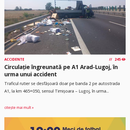
ACCIDENTE
245
Circulație îngreunată pe A1 Arad-Lugoj, în
urma unui accident
Traficul rutier se desfășoară doar pe banda 2 pe autostrada
A1, la km 465+050, sensul Timişoara – Lugoj, în urma...
citește mai mult »