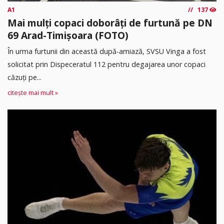
A1
137
Mai mulți copaci doborâți de furtună pe DN
69 Arad-Timișoara (FOTO)
În urma furtunii din această după-amiază, SVSU Vinga a fost
solicitat prin Dispeceratul 112 pentru degajarea unor copaci
căzuți pe...
citește mai mult »