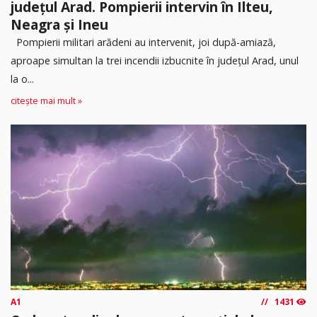
județul Arad. Pompierii intervin în Ilteu,
Neagra și Ineu
Pompierii militari arădeni au intervenit, joi după-amiază,
aproape simultan la trei incendii izbucnite în județul Arad, unul
la o...
citește mai mult »
A1
1431