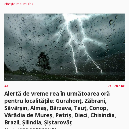
citește mai mult »
A1
787
Alertă de vreme rea în următoarea oră
pentru localitățile: Gurahonț, Zăbrani,
Săvârșin, Almaș, Bârzava, Tauț, Conop,
Vărădia de Mureș, Petriș, Dieci, Chisindia,
Brazii, Șilindia, Șiștarovăț