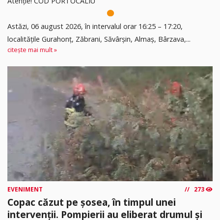
Atenție! COD PORTOCALIU
Astăzi, 06 august 2026, în intervalul orar 16:25 – 17:20,
localitățile Gurahonț, Zăbrani, Săvârșin, Almaș, Bârzava,...
citește mai mult »
EVENIMENT
273
Copac căzut pe șosea, în timpul unei
intervenții. Pompierii au eliberat drumul și