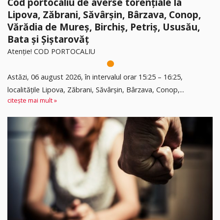
Cod portocaliu de averse torențiale la
Lipova, Zăbrani, Săvârșin, Bârzava, Conop,
Vărădia de Mureș, Birchiș, Petriș, Ususău,
Bata și Șiștarovăț
Atenție! COD PORTOCALIU
Astăzi, 06 august 2026, în intervalul orar 15:25 – 16:25,
localitățile Lipova, Zăbrani, Săvârșin, Bârzava, Conop,...
citește mai mult »