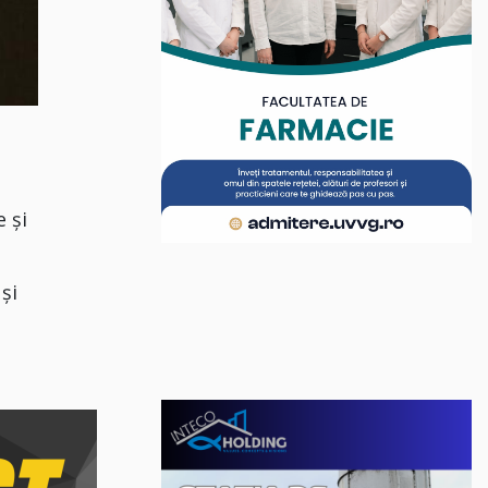
e și
și