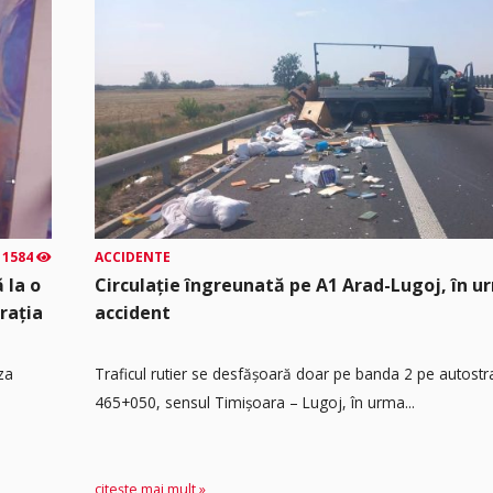
1584
ACCIDENTE
 la o
Circulație îngreunată pe A1 Arad-Lugoj, în u
rația
accident
za
Traficul rutier se desfășoară doar pe banda 2 pe autost
465+050, sensul Timişoara – Lugoj, în urma...
citește mai mult »