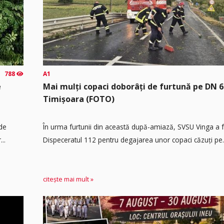
788
A1
e
Mai mulți copaci doborâți de furtună pe DN 6
Timișoara (FOTO)
 de
În urma furtunii din această după-amiază, SVSU Vinga a fos
..
Dispeceratul 112 pentru degajarea unor copaci căzuți pe.
citește mai mult »