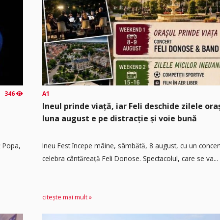
346
A1
Ineul prinde viață, iar Feli deschide zilele or
luna august e pe distracție și voie bună
ț Popa,
Ineu Fest începe mâine, sâmbătă, 8 august, cu un concer
celebra cântăreață Feli Donose. Spectacolul, care se va...
citește mai mult »