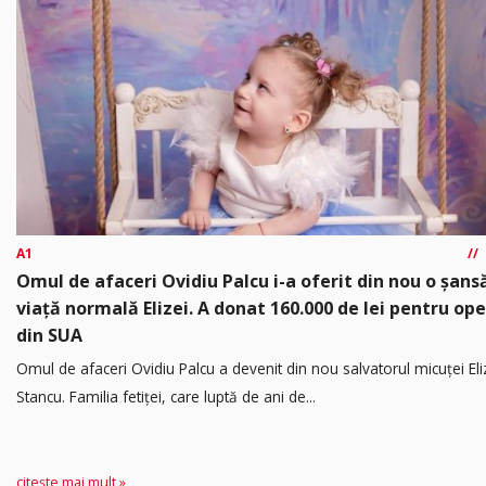
A1
Omul de afaceri Ovidiu Palcu i-a oferit din nou o șansă
viață normală Elizei. A donat 160.000 de lei pentru ope
din SUA
Omul de afaceri Ovidiu Palcu a devenit din nou salvatorul micuței Eli
Stancu. Familia fetiței, care luptă de ani de...
citește mai mult »