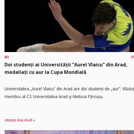
A1
Doi studenți ai Universității “Aurel Vlaicu” din Arad,
medaliați cu aur la Cupa Mondială
Universitatea „Aurel Vlaicu” din Arad are doi studenți de „aur”. Vlădu
membru al CS Universitatea Arad și Melissa Fărcuța...
citește mai mult »