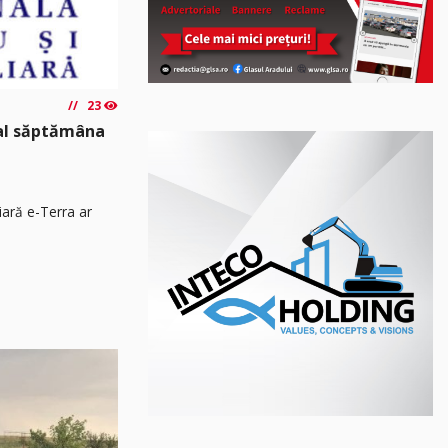
23
nal săptămâna
iară e-Terra ar