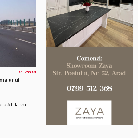
255
rma unui
rada A1, la km