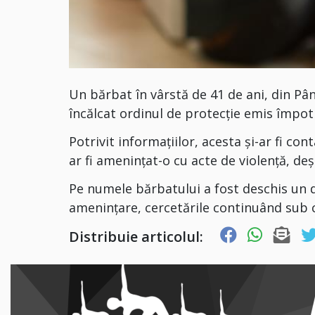
Un bărbat în vârstă de 41 de ani, din
Pâ
încălcat ordinul de protecție emis împotr
Potrivit informațiilor, acesta și-ar fi con
ar fi amenințat-o cu acte de violență, deș
Pe numele bărbatului a fost deschis un d
amenințare, cercetările continuând sub 
Distribuie articolul: