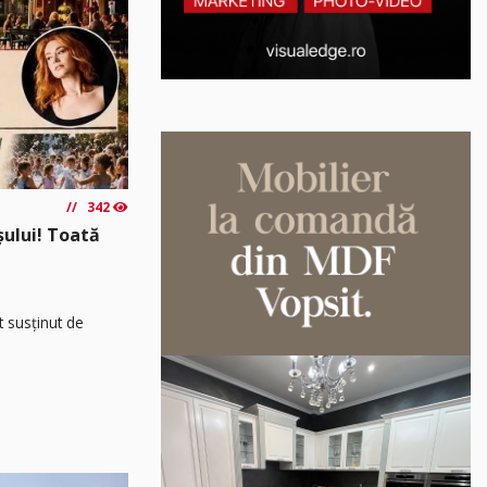
342
așului! Toată
t susținut de