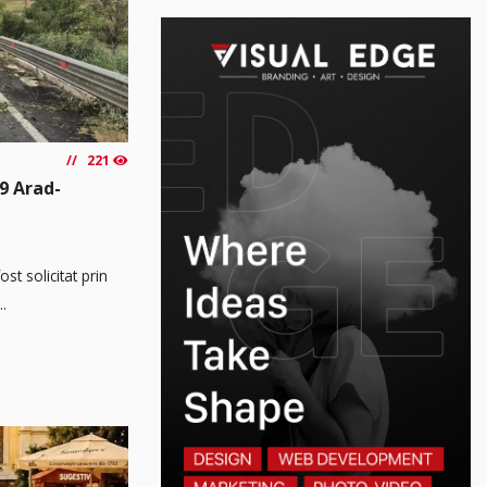
221
9 Arad-
t solicitat prin
..