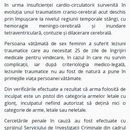
în urma insuficienţei cardio-circulatorii survenită în
evoluţia unui traumatism cranio-cerebral acut deschis
prin împuşcare la nivelul regiunii temporale stângi, cu
hemoragie meningo-cerebrală şi inundare
tetraventriculară, contuzie şi dilacerare cerebrală.
Persoana vătămată de sex feminin
a suferit leziuni
traumatice care au necesitat 25 de zile de îngrijiri
medicale pentru vindecare, în cazul în care nu survin
complicaţii, iar după criteriologia medico-legală,
leziunile traumatice nu au fost de natură a pune în
primejdie viaţa persoanei vătămate
.
Din verificările efectuate a rezultat că arma folosită de
inculpat este un pistol din categoria armelor letale cu
glonţ, inculpatul nefiind autorizat să deţină nici o
categorie de arme, letale sau neletale.
Cercetările penale în cauză au fost efectuate cu
sprijinul Serviciului de Investigaţii Criminale din cadrul