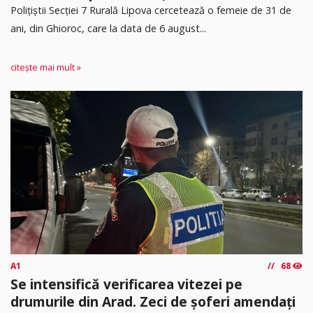
​Polițiștii Secției 7 Rurală Lipova cercetează o femeie de 31 de
ani, din Ghioroc, care la data de 6 august...
citește mai mult »
A1
68
Se intensifică verificarea vitezei pe
drumurile din Arad. Zeci de șoferi amendați