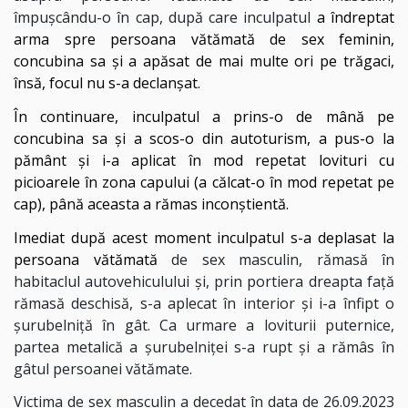
împuşcându-o în cap, după care inculpatul
a îndreptat
arma spre persoana vătămată de sex feminin,
concubina sa şi a apăsat de mai multe ori pe trăgaci,
însă, focul nu s-a declanşat.
În continuare, inculpatul a prins-o de mână pe
concubina sa şi a scos-o din autoturism, a pus-o la
pământ şi i-a aplicat în mod repetat lovituri cu
picioarele în zona capului (a călcat-o în mod repetat pe
cap), până aceasta a rămas inconştientă.
Imediat după acest moment inculpatul s-a deplasat la
persoana vătămată
de sex masculin, rămasă în
habitaclul autovehiculului şi, prin portiera dreapta faţă
rămasă deschisă, s-a aplecat în interior şi i-a înfipt o
şurubelniţă în gât. Ca urmare a loviturii puternice,
partea metalică a şurubelniţei s-a rupt şi a rămâs în
gâtul persoanei vătămate.
Victima de sex masculin a decedat în data de 26.09.2023