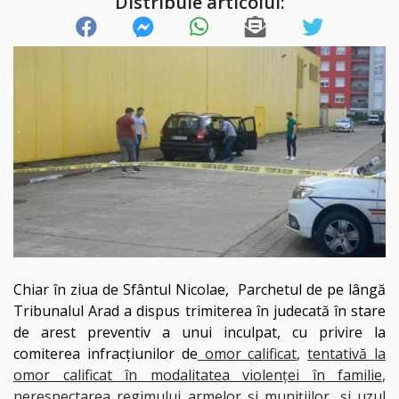
Distribuie articolul:
Chiar în ziua de Sfântul Nicolae, Parchetul de pe lângă
Tribunalul
Arad a dispus trimiterea în judecată în stare
de arest preventiv a unui inculpat, cu privire la
comiterea infracţiunilor de
omor calificat
,
tentativă la
omor calificat în modalitatea violenţei în familie
,
nerespectarea regimului armelor şi muniţiilor
, şi
uzul