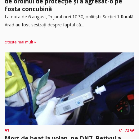
de ordinul de protecție și a agresat-o pe
fosta concubină
​La data de 6 august, în jurul orei 10.30, polițiștii Secției 1 Rurală
Arad au fost sesizați despre faptul că...
citește mai mult »
A1
72
Mort de beat la volan, pe DN7. Bețivul a