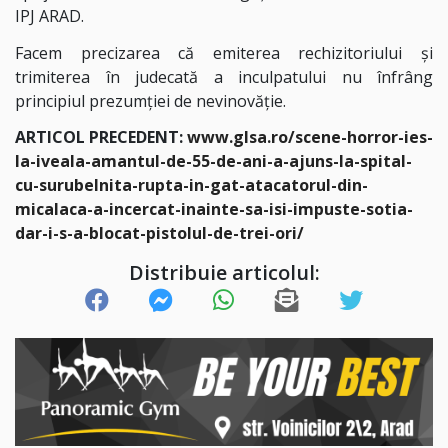
IPJ ARAD.
Facem p
recizarea că emiterea rechizitoriului şi
trimiterea în judecată a inculpatului nu înfrâng
principiul prezumţiei de nevinovăţie.
ARTICOL PRECEDENT:
www.glsa.ro/scene-horror-ies-
la-iveala-amantul-de-55-de-ani-a-ajuns-la-spital-
cu-surubelnita-rupta-in-gat-atacatorul-din-
micalaca-a-incercat-inainte-sa-isi-impuste-sotia-
dar-i-s-a-blocat-pistolul-de-trei-ori/
Distribuie articolul: