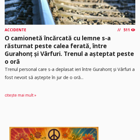
ACCIDENTE
511
O camionetă încărcată cu lemne s-a
răsturnat peste calea ferată, între
Gurahonț și Vârfuri. Trenul a așteptat peste
o oră
Trenul personal care s-a deplasat ieri între Gurahonț și Vârfuri a
fost nevoit să aștepte în jur de o oră...
citește mai mult »