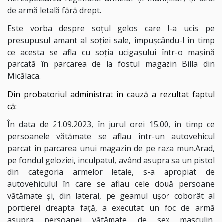
de armă letală fără drept
.
Este vorba despre soțul gelos care l-a ucis pe
presupusul amant al soției sale, împușcându-l în timp
ce acesta se afla cu soția ucigașului într-o mașină
parcată în parcarea de la fostul magazin Billa din
Micălaca.
Din probatoriul administrat în cauză a rezultat faptul
că:
În data de 21.09.2023, în jurul orei 15.00, în timp ce
persoanele vătămate se aflau într-un autovehicul
parcat în parcarea unui magazin de pe raza mun.Arad,
pe fondul geloziei, inculpatul, având asupra sa un pistol
din categoria armelor letale, s-a apropiat de
autovehiculul în care se aflau cele două persoane
vătămate şi, din lateral, pe geamul uşor coborât al
portierei dreapta faţă, a executat un foc de armă
asupra persoanei vătămate de sex masculin,