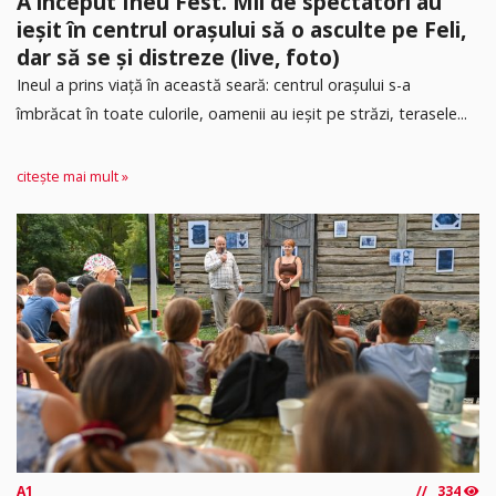
A început Ineu Fest. Mii de spectatori au
ieșit în centrul orașului să o asculte pe Feli,
dar să se și distreze (live, foto)
Ineul a prins viață în această seară: centrul orașului s-a
îmbrăcat în toate culorile, oamenii au ieșit pe străzi, terasele...
citește mai mult »
A1
334