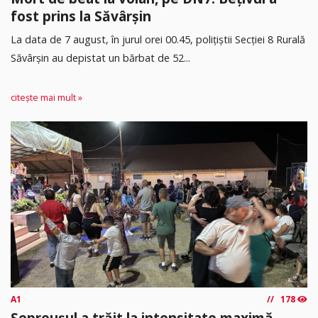
fost prins la Săvârșin
​La data de 7 august, în jurul orei 00.45, polițiștii Secției 8 Rurală
Săvârșin au depistat un bărbat de 52...
citește mai mult »
A1
178
Șepreușul a trăit la intensitate maximă