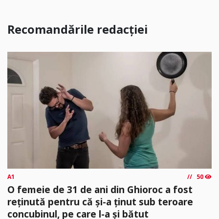
Recomandările redacției
A1
50
O femeie de 31 de ani din Ghioroc a fost
reținută pentru că și-a ținut sub teroare
concubinul, pe care l-a și bătut