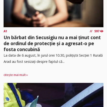
A1
597
Un bărbat din Secusigiu nu a mai ținut cont
de ordinul de protecție și a agresat-o pe
fosta concubină
​La data de 6 august, în jurul orei 10.30, polițiștii Secției 1 Rurală
Arad au fost sesizați despre faptul că...
citește mai mult »