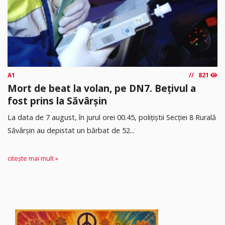
A1
821
Mort de beat la volan, pe DN7. Bețivul a
fost prins la Săvârșin
​La data de 7 august, în jurul orei 00.45, polițiștii Secției 8 Rurală
Săvârșin au depistat un bărbat de 52...
citește mai mult »