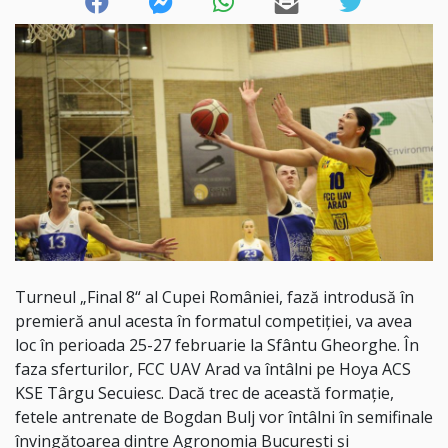
Turneul „Final 8“ al Cupei României, fază introdusă în
premieră anul acesta în formatul competiției, va avea
loc în perioada 25-27 februarie la Sfântu Gheorghe. În
faza sferturilor, FCC UAV Arad va întâlni pe Hoya ACS
KSE Târgu Secuiesc. Dacă trec de această formație,
fetele antrenate de Bogdan Bulj vor întâlni în semifinale
învingătoarea dintre Agronomia București și