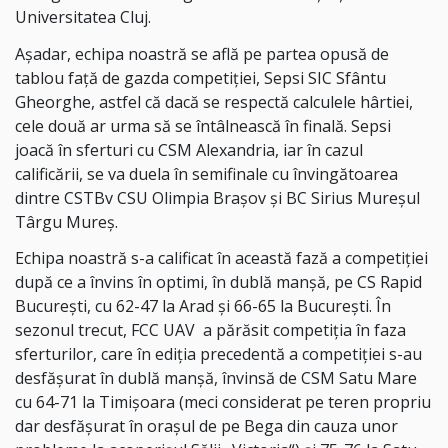
Universitatea Cluj.
Așadar, echipa noastră se află pe partea opusă de
tablou față de gazda competiției, Sepsi SIC Sfântu
Gheorghe, astfel că dacă se respectă calculele hârtiei,
cele două ar urma să se întâlnească în finală. Sepsi
joacă în sferturi cu CSM Alexandria, iar în cazul
calificării, se va duela în semifinale cu învingătoarea
dintre CSTBv CSU Olimpia Brașov și BC Sirius Mureșul
Târgu Mureș.
Echipa noastră s-a calificat în această fază a competiției
după ce a învins în optimi, în dublă manșă, pe CS Rapid
București, cu 62-47 la Arad și 66-65 la București. În
sezonul trecut, FCC UAV a părăsit competiția în faza
sferturilor, care în ediția precedentă a competiției s-au
desfășurat în dublă manșă, învinsă de CSM Satu Mare
cu 64-71 la Timișoara (meci considerat pe teren propriu
dar desfășurat în orașul de pe Bega din cauza unor