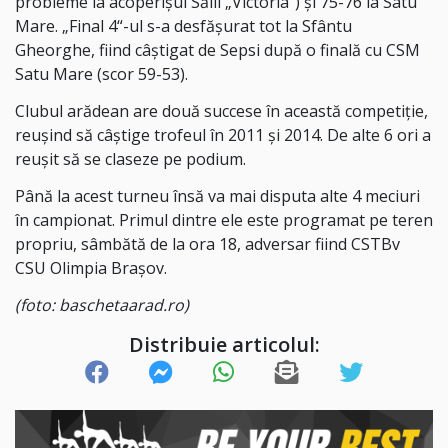
probleme la acoperișul Sălii „Victoria“) și 75-76 la Satu
Mare. „Final 4“-ul s-a desfășurat tot la Sfântu
Gheorghe, fiind câștigat de Sepsi după o finală cu CSM
Satu Mare (scor 59-53).
Clubul arădean are două succese în această competiție,
reușind să câștige trofeul în 2011 și 2014. De alte 6 ori a
reușit să se claseze pe podium.
Până la acest turneu însă va mai disputa alte 4 meciuri
în campionat. Primul dintre ele este programat pe teren
propriu, sâmbătă de la ora 18, adversar fiind CSTBv
CSU Olimpia Brașov.
(foto: baschetaarad.ro)
Distribuie articolul: