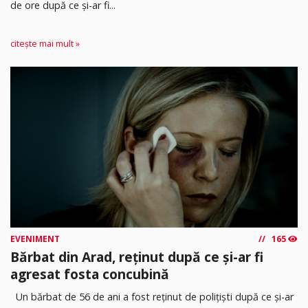
de ore după ce și-ar fi...
citește mai mult »
EVENIMENT
165
Bărbat din Arad, reținut după ce și-ar fi
agresat fosta concubină
Un bărbat de 56 de ani a fost reținut de polițiști după ce și-ar