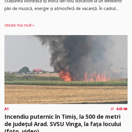
Stațiunea Moneasa își invită din nou vizitatorii la un weekend
plin de muzică, energie și atmosferă de vacanță. În cadrul...
citește mai mult »
A1
645
Incendiu puternic în Timiș, la 500 de metri
de județul Arad. SVSU Vinga, la fața locului
(foto, video)