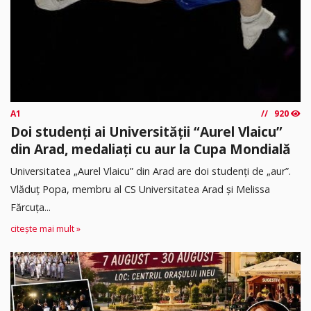
A1
920
Doi studenți ai Universității “Aurel Vlaicu”
din Arad, medaliați cu aur la Cupa Mondială
Universitatea „Aurel Vlaicu” din Arad are doi studenți de „aur”.
Vlăduț Popa, membru al CS Universitatea Arad și Melissa
Fărcuța...
citește mai mult »