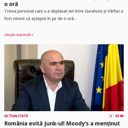
o oră
Trenul personal care s-a deplasat ieri între Gurahonț și Vârfuri a
fost nevoit să aștepte în jur de o oră...
citește mai mult »
ACTUALITATE
43
România evită Junk-ul! Moody’s a menținut