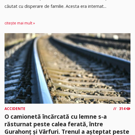
căutat cu disperare de familie. Acesta era internat...
citește mai mult »
ACCIDENTE
314
O camionetă încărcată cu lemne s-a
răsturnat peste calea ferată, între
Gurahonț și Vârfuri. Trenul a așteptat peste