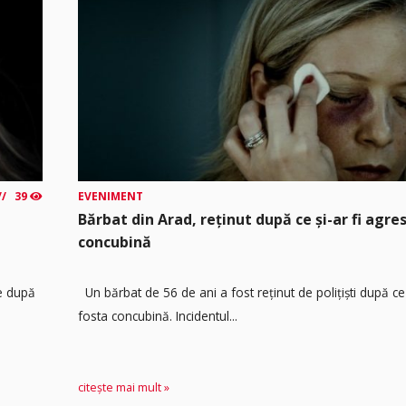
39
EVENIMENT
Bărbat din Arad, reținut după ce și-ar fi agre
concubină
re după
Un bărbat de 56 de ani a fost reținut de polițiști după ce 
fosta concubină. Incidentul...
citește mai mult »