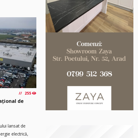
255
ațional de
ului lansat de
rgie electrică,