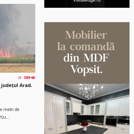
589
 județul Arad.
de metri de
SU...