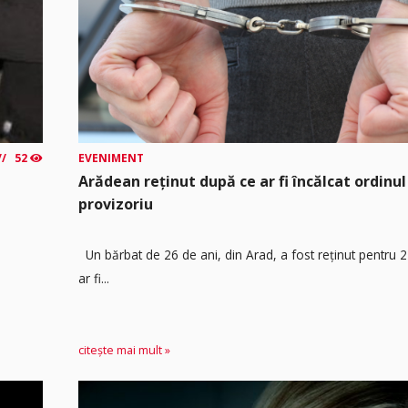
52
EVENIMENT
Arădean reținut după ce ar fi încălcat ordinul
provizoriu
Un bărbat de 26 de ani, din Arad, a fost reținut pentru 
ar fi...
citește mai mult »