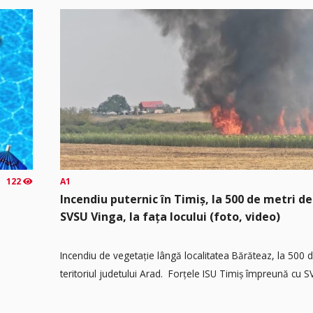
122
A1
Incendiu puternic în Timiș, la 500 de metri de
SVSU Vinga, la fața locului (foto, video)
Incendiu de vegetație lângă localitatea Bărăteaz, la 500 
teritoriul judetului Arad. Forțele ISU Timiș împreună cu SV