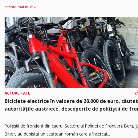
citește mai mult »
ACTUALITATE
Biciclete electrice în valoare de 20.000 de euro, căuta
autoritățile austriece, descoperite de polițiștii de fro
Poliţiştii de frontieră din cadrul Sectorului Poliției de Frontieră Borș, 
Bihor, au depistat un cetățean român care a încercat...