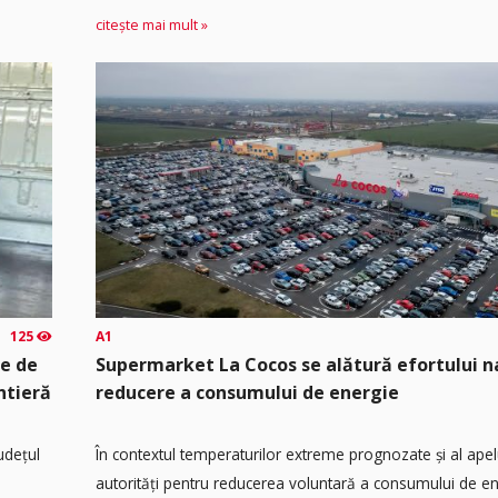
citește mai mult »
125
A1
te de
Supermarket La Cocos se alătură efortului n
ntieră
reducere a consumului de energie
județul
În contextul temperaturilor extreme prognozate și al apel
autorități pentru reducerea voluntară a consumului de ene