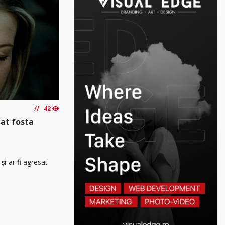
42
sat fosta
și-ar fi agresat