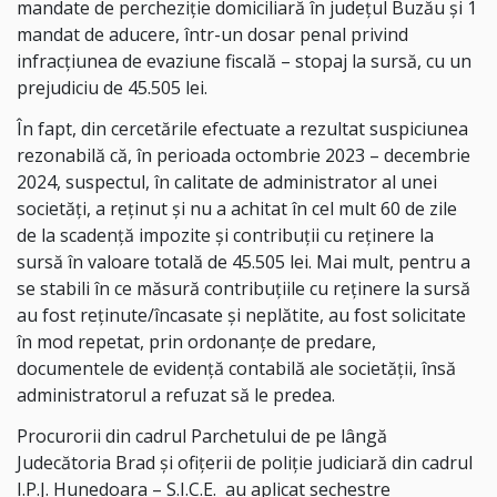
mandate de percheziție domiciliară în județul Buzău și 1
mandat de aducere, într-un dosar penal privind
infracțiunea de evaziune fiscală – stopaj la sursă, cu un
prejudiciu de 45.505 lei.
În fapt, din cercetările efectuate a rezultat suspiciunea
rezonabilă că, în perioada octombrie 2023 – decembrie
2024, suspectul, în calitate de administrator al unei
societăți, a reținut și nu a achitat în cel mult 60 de zile
de la scadență impozite și contribuții cu reținere la
sursă în valoare totală de 45.505 lei. Mai mult, pentru a
se stabili în ce măsură contribuțiile cu reținere la sursă
au fost reținute/încasate și neplătite, au fost solicitate
în mod repetat, prin ordonanțe de predare,
documentele de evidență contabilă ale societății, însă
administratorul a refuzat să le predea.
Procurorii din cadrul Parchetului de pe lângă
Judecătoria Brad și ofițerii de poliție judiciară din cadrul
I.P.J. Hunedoara – S.I.C.E.
au aplicat sechestre