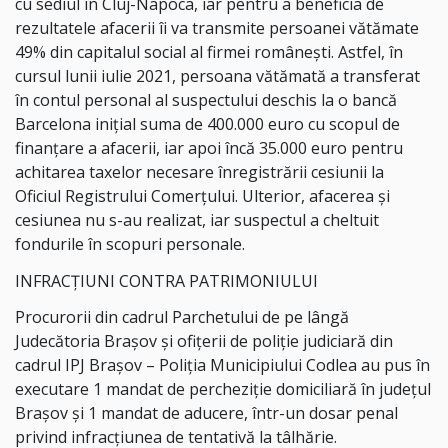
cu sediul în Cluj-Napoca, iar pentru a beneficia de
rezultatele afacerii îi va transmite persoanei vătămate
49% din capitalul social al firmei românești. Astfel, în
cursul lunii iulie 2021, persoana vătămată a transferat
în contul personal al suspectului deschis la o bancă
Barcelona inițial suma de 400.000 euro cu scopul de
finanțare a afacerii, iar apoi încă 35.000 euro pentru
achitarea taxelor necesare înregistrării cesiunii la
Oficiul Registrului Comerțului. Ulterior, afacerea și
cesiunea nu s-au realizat, iar suspectul a cheltuit
fondurile în scopuri personale.
INFRACȚIUNI CONTRA PATRIMONIULUI
Procurorii din cadrul Parchetului de pe lângă
Judecătoria Brașov și ofițerii de poliție judiciară din
cadrul IPJ Brașov – Poliția Municipiului Codlea au pus în
executare 1 mandat de percheziție domiciliară în județul
Brașov și 1 mandat de aducere, într-un dosar penal
privind infracțiunea de tentativă la tâlhărie.