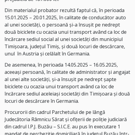
Din materialul probator rezultă faptul că, în perioada
15.01.2025 – 20.01.2025, în calitate de conducător auto
al unei societăți, o persoană și-a însușit pe nedrept
două biciclete cu ocazia unui transport având ca loc de
încărcare sediul social al unei societăți din municipiul
Timișoara, județul Timiș, şi două locuri de descărcare,
unul
în Austria și celălalt în Germania.
De asemenea, în perioada 14.05.2025 – 16.05.2025,
aceeaşi persoană, în calitate de administrator și angajat
al unei alte societăți, și-a însușit pe nedrept șapte
biciclete cu ocazia unui transport având ca loc de
încărcare sediul aceleiași societăți din Timișoara şi două
locuri de descărcare în Germania.
Procurorii din cadrul Parchetului de pe lângă
Judecătoria Râmnicu Sărat și ofițerii de poliție judiciară
din cadrul I.P.J. Buzău – S.I.C.E. au pus în executare 1
mandat de percheziție domiciliară în județul Buzău într-