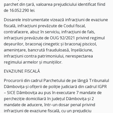
parchet din țară, valoarea prejudiciului identificat fiind
de 16.052.290 lei.
Dosarele instrumentate vizează infracțiuni de evaziune
fiscală, infracțiuni prevăzute de Codul fiscal,
contrafacere, abuz în serviciu, infracțiuni de fals,
infracțiuni prevăzute de OUG 92/2021 privind regimul
deșeurilor, braconaj cinegetic și braconaj piscicol,
amenințare, bancrută frauduloasă, înșelăciune,
infracțiuni contra patrimoniului, nerespectarea
regimului armelor și munițiilor.
EVAZIUNE FISCALĂ
Procurorii din cadrul Parchetului de pe lângă Tribunalul
Dâmbovița și ofițerii de poliție judiciară din cadrul IGPR
– SICE Dâmbovița au pus în executare 7 mandate de
percheziție domiciliară în județul Dâmbovița și 2
mandate de aducere, într-un dosar penal privind
infracțiuni de evaziune fiscală, cu un prejudiciu