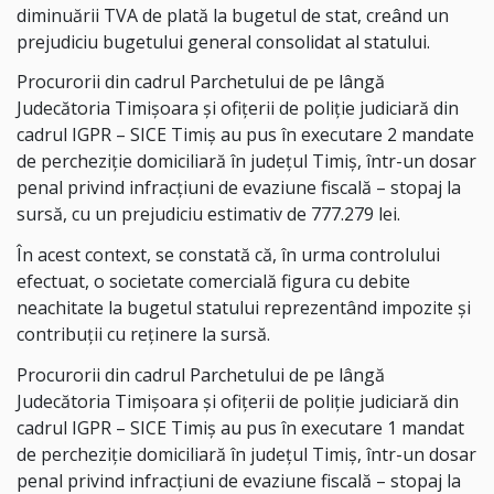
diminuării TVA de plată la bugetul de stat, creând un
prejudiciu bugetului general consolidat al statului.
Procurorii din cadrul Parchetului de pe lângă
Judecătoria Timișoara și ofițerii de poliție judiciară din
cadrul IGPR – SICE Timiș au pus în executare 2 mandate
de percheziție domiciliară în județul Timiș, într-un dosar
penal privind infracțiuni de evaziune fiscală – stopaj la
sursă, cu un prejudiciu estimativ de 777.279 lei.
În acest context, se constată că, în urma controlului
efectuat, o societate comercială figura cu debite
neachitate la bugetul statului reprezentând impozite şi
contribuţii cu reţinere la sursă.
Procurorii din cadrul Parchetului de pe lângă
Judecătoria Timișoara și ofițerii de poliție judiciară din
cadrul IGPR – SICE Timiș au pus în executare 1 mandat
de percheziție domiciliară în județul Timiș, într-un dosar
penal privind infracțiuni de evaziune fiscală – stopaj la