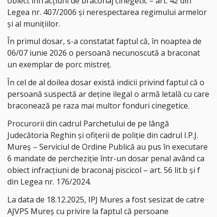
obiect infracțiuni de braconaj cinegetic – art. 42 din
Legea nr. 407/2006 şi nerespectarea regimului armelor
şi al muniţiilor.
În primul dosar, s-a constatat faptul că, în noaptea de
06/07 iunie 2026 o persoană necunoscută a braconat
un exemplar de porc mistreţ.
În cel de al doilea dosar există indicii privind faptul că o
persoană suspectă ar deţine ilegal o armă letală cu care
braconează pe raza mai multor fonduri cinegetice.
Procurorii din cadrul Parchetului de pe lângă
Judecătoria Reghin şi ofiţerii de poliţie din cadrul I.P.J.
Mureş – Serviciul de Ordine Publică au pus în executare
6 mandate de percheziție într-un dosar penal având ca
obiect infracțiuni de braconaj piscicol – art. 56 lit.b şi f
din Legea nr. 176/2024.
La data de 18.12.2025, IPJ Mures a fost sesizat de catre
AJVPS Mureș cu privire la faptul că persoane