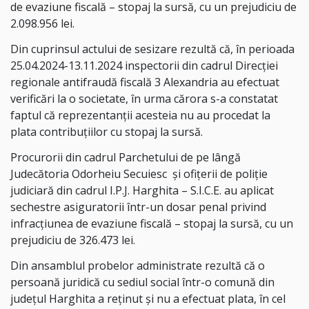
de evaziune fiscală – stopaj la sursă, cu un prejudiciu de
2.098.956 lei.
Din cuprinsul actului de sesizare rezultă că, în perioada
25.04.2024-13.11.2024 inspectorii din cadrul Direcţiei
regionale antifraudă fiscală 3 Alexandria au efectuat
verificări la o societate, în urma cărora s-a constatat
faptul că reprezentanţii acesteia nu au procedat la
plata contribuţiilor cu stopaj la sursă.
Procurorii din cadrul Parchetului de pe lângă
Judecătoria Odorheiu Secuiesc
și ofițerii de poliție
judiciară din cadrul I.P.J. Harghita – S.I.C.E. au aplicat
sechestre asiguratorii într-un dosar penal privind
infracțiunea de evaziune fiscală – stopaj la sursă, cu un
prejudiciu de 326.473 lei.
Din ansamblul probelor administrate rezultă că o
persoană juridică cu sediul social într-o comună din
judeţul Harghita a reţinut şi nu a efectuat plata, în cel