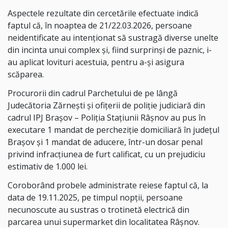
Aspectele rezultate din cercetările efectuate indică
faptul că, în noaptea de 21/22.03.2026, persoane
neidentificate au intenționat să sustragă diverse unelte
din incinta unui complex și, fiind surprinși de paznic, i-
au aplicat lovituri acestuia, pentru a-și asigura
scăparea.
Procurorii din cadrul Parchetului de pe lângă
Judecătoria Zărnești și ofițerii de poliție judiciară din
cadrul IPJ Brașov – Poliția Stațiunii Râșnov au pus în
executare 1 mandat de percheziție domiciliară în județul
Brașov și 1 mandat de aducere, într-un dosar penal
privind infracțiunea de furt calificat, cu un prejudiciu
estimativ de 1.000 lei.
Coroborând probele administrate reiese faptul că, la
data de 19.11.2025, pe timpul nopții, persoane
necunoscute au sustras o trotinetă electrică din
parcarea unui supermarket din localitatea Râșnov.