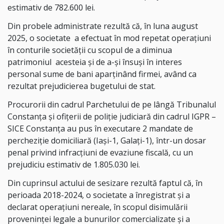
estimativ de 782.600 lei.
Din probele administrate rezultă că, în luna august
2025, o societate
a efectuat în mod repetat operaţiuni
în conturile societăţii cu scopul de a diminua
patrimoniul
acesteia şi de a-şi însuşi în interes
personal sume de bani aparţinând firmei, având ca
rezultat prejudicierea bugetului de stat.
Procurorii din cadrul Parchetului de pe lângă Tribunalul
Constanța și ofițerii de poliție judiciară din cadrul IGPR –
SICE Constanța au pus în executare 2 mandate de
percheziție domiciliară (Iași-1, Galați-1), într-un dosar
penal privind infracțiuni de evaziune fiscală, cu un
prejudiciu estimativ de 1.805.030 lei.
Din cuprinsul actului de sesizare rezultă faptul că, în
perioada 2018-2024, o societate a înregistrat și a
declarat operațiuni nereale, în scopul disimulării
proveninței legale a bunurilor comercializate și a