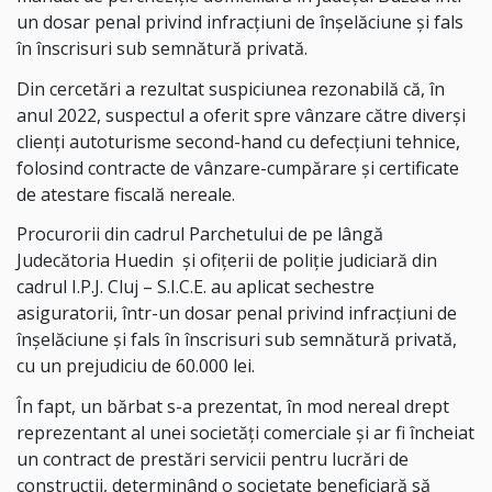
un dosar penal privind infracțiuni de înșelăciune şi fals
în înscrisuri sub semnătură privată.
Din cercetări a rezultat suspiciunea rezonabilă că, în
anul 2022, suspectul a oferit spre vânzare către diverși
clienți autoturisme second-hand cu defecțiuni tehnice,
folosind contracte de vânzare-cumpărare și certificate
de atestare fiscală nereale.
Procurorii din cadrul Parchetului de pe lângă
Judecătoria Huedin
și ofițerii de poliție judiciară din
cadrul I.P.J. Cluj – S.I.C.E. au aplicat sechestre
asiguratorii, într-un dosar penal privind infracțiuni de
înșelăciune şi fals în înscrisuri sub semnătură privată,
cu un prejudiciu de 60.000 lei.
În fapt, un bărbat s-a prezentat, în mod nereal drept
reprezentant al unei societăți comerciale și ar fi încheiat
un contract de prestări servicii pentru lucrări de
construcții, determinând o societate beneficiară să