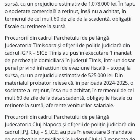
sursă, cu un prejudiciu estimativ de 1.078.000 lei. În fapt,
o societate comercială a reținut, însă nu a achitat, în
termenul de cel mult 60 de zile de la scadenţă, obligaţii
fiscale cu reţinere la sursă.
Procurorii din cadrul Parchetului de pe lângă
Judecătoria Timișoara și ofițerii de poliție judiciară din
cadrul IGPR – SICE Timiș au pus în executare 1 mandat
de percheziție domiciliară în județul Timiș, într-un dosar
penal privind infracțiuni de evaziune fiscală – stopaj la
sursă, cu un prejudiciu estimativ de 525.000 lei. Din
materialul probator reiese că, în perioada 2024-2025, o
societate a
reţinut, însă nu a achitat, în termenul de cel
mult 60 de zile de la data scadentă, obligaţiile fiscale cu
reţinere la sursă, aferente veniturilor salariale.
Procurorii din cadrul Parchetului de pe lângă
Judecătoria Cluj-Napoca și ofițerii de poliție judiciară din
cadrul I.P.J. Cluj – S.I.C.E. au pus în executare 3 mandate
de percheziție domiciliară în județul Cluj și 2 mandate de