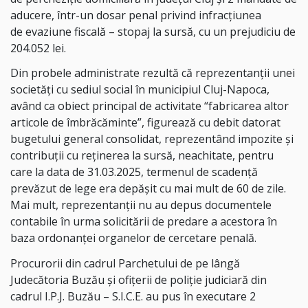
aducere, într-un dosar penal privind infracțiunea
de evaziune fiscală – stopaj la sursă, cu un prejudiciu de
204.052 lei.
Din probele administrate rezultă că reprezentanţii unei
societăți cu sediul social în municipiul Cluj-Napoca,
având ca obiect principal de activitate “fabricarea altor
articole de îmbrăcăminte”, figurează cu debit datorat
bugetului general consolidat, reprezentând impozite şi
contribuţii cu reţinerea la sursă, neachitate, pentru
care la data de 31.03.2025, termenul de scadenţă
prevăzut de lege era depăşit cu mai mult de 60 de zile.
Mai mult, reprezentanţii nu au depus documentele
contabile în urma solicitării de predare a acestora în
baza ordonanţei organelor de cercetare penală.
Procurorii din cadrul Parchetului de pe lângă
Judecătoria Buzău și ofițerii de poliție judiciară din
cadrul I.P.J. Buzău – S.I.C.E. au pus în executare 2