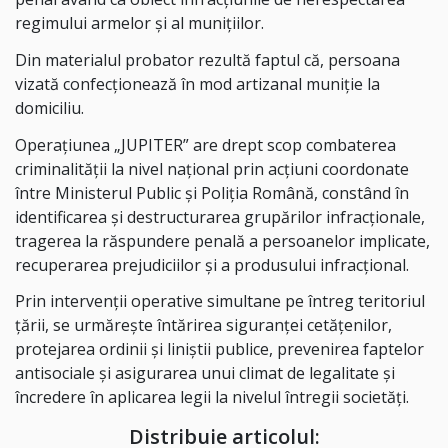
regimului armelor și al munițiilor.
Din materialul probator rezultă faptul că, persoana
vizată confecţionează în mod artizanal muniţie la
domiciliu.
Operațiunea „JUPITER” are drept scop combaterea
criminalității la nivel național prin acțiuni coordonate
între Ministerul Public și Poliția Română, constând în
identificarea și destructurarea grupărilor infracționale,
tragerea la răspundere penală a persoanelor implicate,
recuperarea prejudiciilor și a produsului infracțional.
Prin intervenții operative simultane pe întreg teritoriul
țării, se urmărește întărirea siguranței cetățenilor,
protejarea ordinii și liniștii publice, prevenirea faptelor
antisociale și asigurarea unui climat de legalitate și
încredere în aplicarea legii la nivelul întregii societăți.
Distribuie articolul: