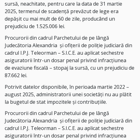
sursă, neachitate, pentru care la data de 31 martie
2025, termenul de scadenţă prevăzut de lege era
depăşit cu mai mult de 60 de zile, producând un
prejudiciu de 1.525.006 lei.
Procurorii din cadrul Parchetului de pe lângă
Judecătoria Alexandria
și ofițerii de poliție judiciară din
cadrul I.P.J. Teleorman – S.I.C.E. au aplicat sechestre
asiguratorii într-un dosar penal privind infracțiunea
de evaziune fiscală – stopaj la sursă, cu un prejudiciu de
87.662 lei.
Potrivit datelor disponibile, în perioada martie 2022 –
august 2025, administratorii unei societăți nu au plătit
la bugetul de stat impozitele şi contribuţiile.
Procurorii din cadrul Parchetului de pe lângă
Judecătoria Alexandria
și ofițerii de poliție judiciară din
cadrul I.P.J. Teleorman – S.I.C.E. au aplicat sechestre
asiguratorii într-un dosar penal privind infracțiunea