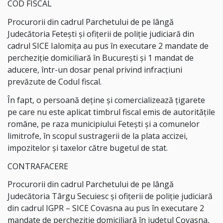
COD FISCAL
Procurorii din cadrul Parchetului de pe lângă
Judecătoria Fetești și ofițerii de poliție judiciară din
cadrul SICE Ialomița au pus în executare 2 mandate de
percheziție domiciliară în București și 1 mandat de
aducere, într-un dosar penal privind infracțiuni
prevăzute de Codul fiscal.
În fapt, o persoană deţine şi comercializează țigarete
pe care nu este aplicat timbrul fiscal emis de autoritățile
române, pe raza municipiului Feteşti şi a comunelor
limitrofe, în scopul sustragerii de la plata accizei,
impozitelor şi taxelor către bugetul de stat.
CONTRAFACERE
Procurorii din cadrul Parchetului de pe lângă
Judecătoria Târgu Secuiesc și ofițerii de poliție judiciară
din cadrul IGPR – SICE Covasna au pus în executare 2
mandate de percheziție domiciliară în județul Covasna,