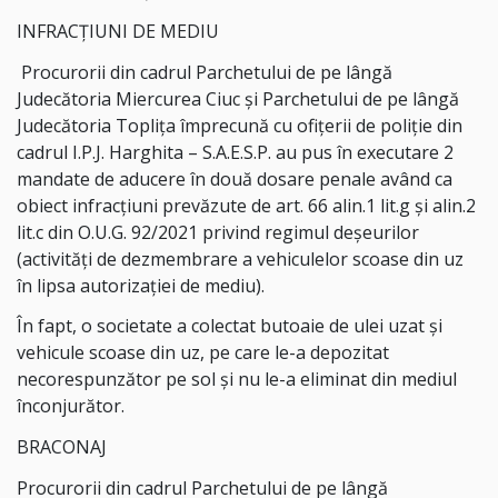
INFRACȚIUNI DE MEDIU
Procurorii din cadrul Parchetului de pe lângă
Judecătoria Miercurea Ciuc şi Parchetului de pe lângă
Judecătoria Topliţa împrecună cu ofiţerii de poliţie din
cadrul I.P.J. Harghita – S.A.E.S.P. au pus în executare 2
mandate de aducere în două dosare penale având ca
obiect infracțiuni prevăzute de art. 66 alin.1 lit.g şi alin.2
lit.c din O.U.G. 92/2021 privind regimul deșeurilor
(activităţi de dezmembrare a vehiculelor scoase din uz
în lipsa autorizaţiei de mediu).
În fapt, o societate a colectat butoaie de ulei uzat și
vehicule scoase din uz, pe care le-a depozitat
necorespunzător pe sol și nu le-a eliminat din mediul
înconjurător.
BRACONAJ
Procurorii din cadrul Parchetului de pe lângă