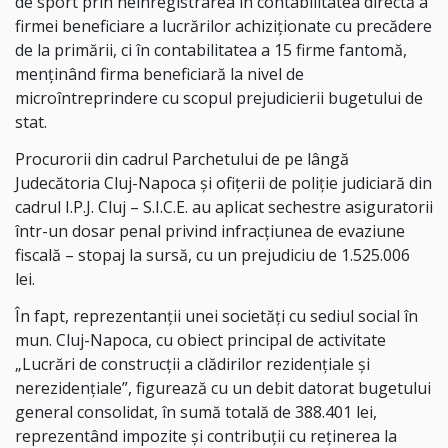
de sport prin neînregistrarea în contabilitatea directă a
firmei beneficiare a lucrărilor achiziționate cu precădere
de la primării, ci în contabilitatea a 15 firme fantomă,
menținând firma beneficiară la nivel de
microîntreprindere cu scopul prejudicierii bugetului de
stat.
Procurorii din cadrul Parchetului de pe lângă
Judecătoria Cluj-Napoca și ofițerii de poliție judiciară din
cadrul I.P.J. Cluj – S.I.C.E. au aplicat sechestre asiguratorii
într-un dosar penal privind infracțiunea de evaziune
fiscală – stopaj la sursă, cu un prejudiciu de 1.525.006
lei.
În fapt, reprezentanţii unei societăți cu sediul social în
mun. Cluj-Napoca, cu obiect principal de activitate
„Lucrări de construcţii a clădirilor rezidenţiale şi
nerezidenţiale”, figurează cu un debit datorat bugetului
general consolidat, în sumă totală de 388.401 lei,
reprezentând impozite şi contribuţii cu reţinerea la