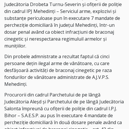
Judecătoria Drobeta Turnu-Severin şi ofiţerii de poliţie
din cadrul IPJ Mehedinți – Serviciul arme, explozivi și
substanțe periculoase pun în executare 7 mandate de
percheziție domiciliară în județul Mehedinți, într-un
dosar penal având ca obiect infracțiuni de braconaj
cinegetic și nerespectarea regimuluil armelor și
munițiilor.
Din probele admnistrate a rezultat faptul că cinci
persoane dețin ilegal arme de vânătoare, cu care
desfășoară activități de braconaj cinegetic pe raza
fondurilor de vânătoare administrate de A.J.V.P.S.
Mehedinți.
Procurorii din cadrul Parchetului de pe lângă
Judecătoria Aleşd şi Parchetului de pe lângă Judecătoria
Salonta împreună cu ofiţerii de poliţie din cadrul I.P.J.
Bihor – S.A.E.S.P. au pus în executare 4 mandate de
percheziție domiciliară în două dosare penale având ca