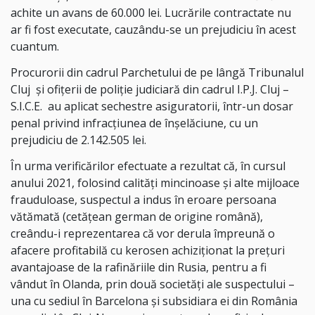
achite un avans de 60.000 lei. Lucrările contractate nu
ar fi fost executate, cauzându-se un prejudiciu în acest
cuantum.
Procurorii din cadrul Parchetului de pe lângă Tribunalul
Cluj
și ofițerii de poliție judiciară din cadrul I.P.J. Cluj –
S.I.C.E.
au aplicat sechestre asiguratorii, într-un dosar
penal privind infracțiunea de înșelăciune, cu un
prejudiciu de 2.142.505 lei.
În urma verificărilor efectuate a rezultat că, în cursul
anului 2021, folosind calități mincinoase și alte mijloace
frauduloase, suspectul a indus în eroare persoana
vătămată (cetățean german de origine română),
creându-i reprezentarea că vor derula împreună o
afacere profitabilă cu kerosen achiziționat la prețuri
avantajoase de la rafinăriile din Rusia, pentru a fi
vândut în Olanda, prin două societăți ale suspectului –
una cu sediul în Barcelona și subsidiara ei din România