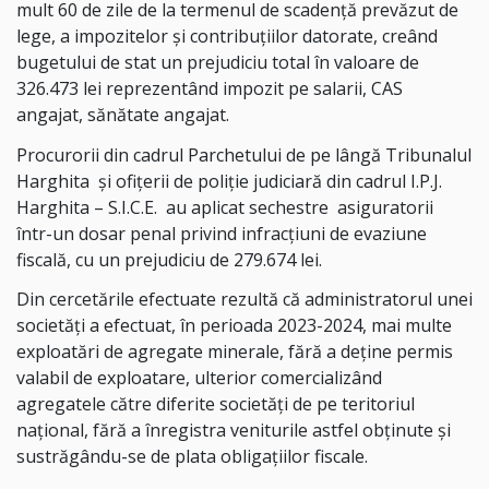
mult 60 de zile de la termenul de scadenţă prevăzut de
lege, a impozitelor şi contribuţiilor datorate, creând
bugetului de stat un prejudiciu total în valoare de
326.473 lei reprezentând impozit pe salarii, CAS
angajat, sănătate angajat.
Procurorii din cadrul Parchetului de pe lângă Tribunalul
Harghita
și ofițerii de poliție judiciară din cadrul I.P.J.
Harghita – S.I.C.E.
au aplicat sechestre
asiguratorii
într-un dosar penal privind infracțiuni de evaziune
fiscală, cu un prejudiciu de 279.674 lei.
Din cercetările efectuate rezultă că administratorul unei
societăți a efectuat, în perioada 2023-2024, mai multe
exploatări de agregate minerale, fără a deține permis
valabil de exploatare, ulterior comercializând
agregatele către diferite societăți de pe teritoriul
național, fără a înregistra veniturile astfel obținute și
sustrăgându-se de plata obligațiilor fiscale.