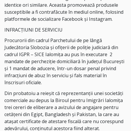
identice ori similare. Aceasta promovează produsele
susceptibile a fi contrafăcute în mediul online, folosind
platformele de socializare Facebook și Instagram.
INFRACȚIUNI DE SERVICIU
Procurorii din cadrul Parchetului de pe lângă
Judecătoria Slobozia și ofițerii de poliție judiciară din
cadrul IGPR – SICE Ialomița au pus în executare
2
mandate de percheziție domiciliară în județul București
și 1 mandat de aducere, într-un dosar penal privind
infracțiuni de abuz în serviciu și fals material în
înscrisuri oficiale.
Din probatoiu a reieșit că reprezentanții unei societăți
comerciale au depus la Biroul pentru Imigrări Ialomiţa
trei cereri de eliberare a avizului de angajare pentru
cetățeni din Egipt, Bangladesh şi Pakistan, la care au
atașat certificate de atestare fiscală care nu corespund
adevărului, conținutul acestora fiind alterat.