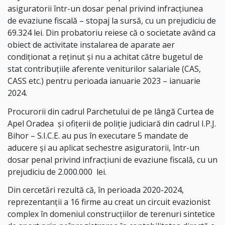
asiguratorii într-un dosar penal privind infracțiunea
de evaziune fiscală – stopaj la sursă, cu un prejudiciu de
69.324 lei. Din probatoriu reiese că o societate având ca
obiect de activitate instalarea de aparate aer
condiționat a reținut şi nu a achitat către bugetul de
stat contribuțiile aferente veniturilor salariale (CAS,
CASS etc.) pentru perioada ianuarie 2023 – ianuarie
2024.
Procurorii din cadrul Parchetului de pe lângă Curtea de
Apel Oradea
și ofițerii de poliție judiciară din cadrul I.P.J.
Bihor – S.I.C.E. au pus în executare 5 mandate de
aducere şi au aplicat sechestre asiguratorii, într-un
dosar penal privind infracțiuni de evaziune fiscală, cu un
prejudiciu de 2.000.000
lei.
Din cercetări rezultă că, în perioada 2020-2024,
reprezentanții a 16 firme au creat un circuit evazionist
complex în domeniul construcțiilor de terenuri sintetice