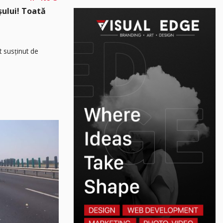
așului! Toată
t susținut de