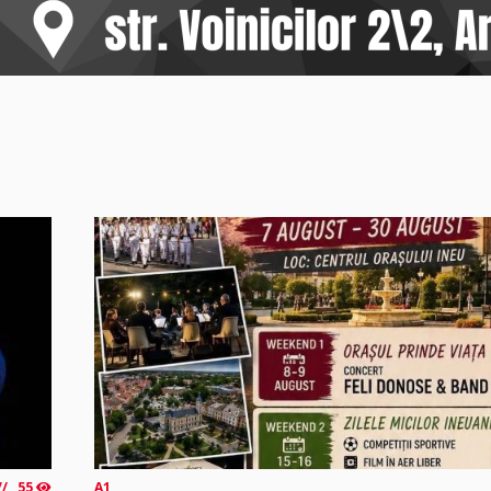
55
A1