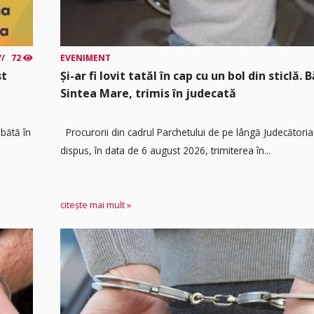
72
EVENIMENT
st
Și-ar fi lovit tatăl în cap cu un bol din sticlă. 
Sintea Mare, trimis în judecată
mbătă în
Procurorii din cadrul Parchetului de pe lângă Judecătoria
dispus, în data de 6 august 2026, trimiterea în...
citește mai mult »