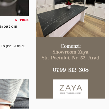
198
Bărbat din
 Chișineu-Criș au