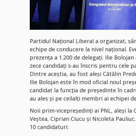
Partidul Naţional Liberal a organizat, s
echipe de conducere la nivel naţional. Ev
prezenţa a 1.200 de delegaţi. Ilie Bolojan
zece candidaţi s-au înscris pentru cele p
Dintre aceştia, au fost aleşi Cătălin Pred
Ilie Bolojan este în mod oficial noul preș
candidat la funcția de președinte în cadr
au ales și pe ceilalți membri ai echipei
Noii prim-vicepreşedinţi ai PNL, aleşi l
Veştea, Ciprian Ciucu şi Nicoleta Pauliuc
10 candidaturi: