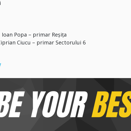
i
. Ioan Popa – primar Reşiţa
prian Ciucu – primar Sectorului 6