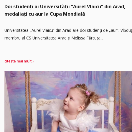
Doi studenți ai Universității “Aurel Vlaicu” din Arad,
medaliați cu aur la Cupa Mondială
Universitatea „Aurel Vlaicu” din Arad are doi studenți de „aur”. Vlădu
membru al CS Universitatea Arad și Melissa Fărcuța...
citește mai mult »