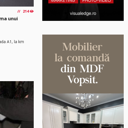
214
rma unui
rada A1, la km