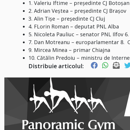
1. Valeriu Iftime – preşedinte CJ Botoşan
2. Adrian Veştea – preşedinte CJ Braşov
3. Alin Tişe – preşedinte CJ Cluj
4. FLorin Roman – deputat PNL Alba
5. Nicoleta Pauliuc – senator PNL Ilfov 6
7. Dan Motreanu – europarlamentar 8. Ci
9. Mircea Minea – primar Chiajna
10. Cătălin Predoiu – ministru de Interne
Distribuie articolul: