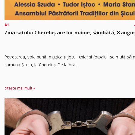
A1
Ziua satului Chereluș are loc mâine, sâmbătă, 8 augu
Petrecerea, voia bună, muzica și jocul, chiar și fotbalul, se mută sâ
comuna Șicula, la Chereluș. De la ora...
citește mai mult »