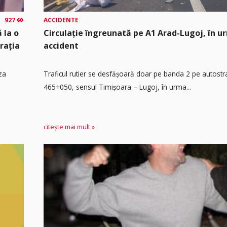
927
ACCIDENTE
 la o
Circulație îngreunată pe A1 Arad-Lugoj, în u
rația
accident
za
Traficul rutier se desfășoară doar pe banda 2 pe autost
465+050, sensul Timişoara – Lugoj, în urma...
citește mai mult »