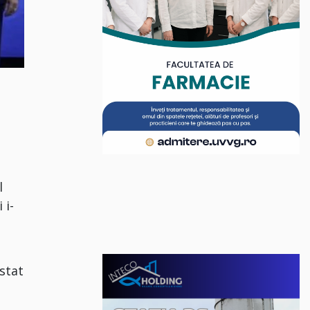
n
l
 i-
.
istat