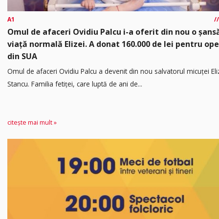
A1
Omul de afaceri Ovidiu Palcu i-a oferit din nou o șansă
viață normală Elizei. A donat 160.000 de lei pentru ope
din SUA
Omul de afaceri Ovidiu Palcu a devenit din nou salvatorul micuței Eli
Stancu. Familia fetiței, care luptă de ani de...
citește mai mult »