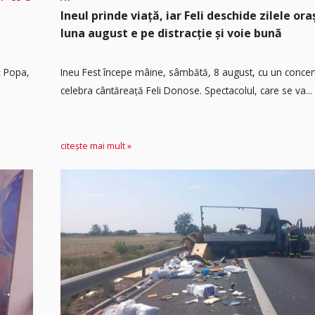
Ineul prinde viață, iar Feli deschide zilele or
luna august e pe distracție și voie bună
ț Popa,
Ineu Fest începe mâine, sâmbătă, 8 august, cu un concer
celebra cântăreață Feli Donose. Spectacolul, care se va...
citește mai mult »