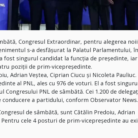
âmbătă, Congresul Extraordinar, pentru alegerea noii
enimentul s-a desfăşurat la Palatul Parlamentului, î
 a fost singurul candidat la funcţia de preşedinte, iar
atru poziţii de prim-vicepreşedinte.
oiu, Adrian Veştea, Ciprian Ciucu şi Nicoleta Pauliuc.
edinte al PNL, ales cu 976 de voturi. El a fost singuru
ul Congresului PNL de sâmbătă. Cei 1.200 de delegați
 de conducere a partidului, conform Observator News
a Congresul de sâmbătă, sunt Cătălin Predoiu, Adrian
. Pentru cele 4 posturi de prim-vicepreşedinte au ex