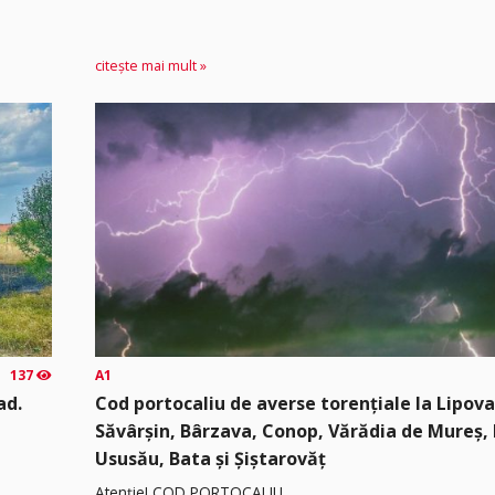
citește mai mult »
137
A1
ad.
Cod portocaliu de averse torențiale la Lipova
Săvârșin, Bârzava, Conop, Vărădia de Mureș, B
Ususău, Bata și Șiștarovăț
Atenție! COD PORTOCALIU