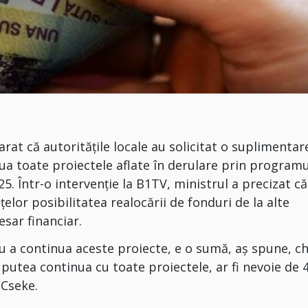
larat că autoritățile locale au solicitat o suplimentar
nua toate proiectele aflate în derulare prin programu
25. Într-o intervenție la B1TV, ministrul a precizat că
elor posibilitatea realocării de fonduri de la alte
sar financiar.
tru a continua aceste proiecte, e o sumă, aş spune, ch
putea continua cu toate proiectele, ar fi nevoie de 
 Cseke.