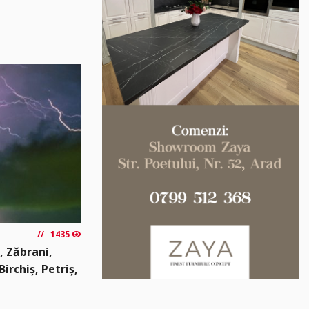
1435
, Zăbrani,
irchiș, Petriș,