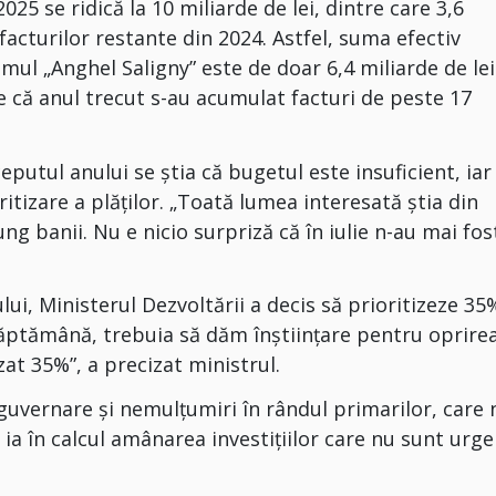
25 se ridică la 10 miliarde de lei, dintre care 3,6
facturilor restante din 2024. Astfel, suma efectiv
mul „Anghel Saligny” este de doar 6,4 miliarde de lei
e că anul trecut s-au acumulat facturi de peste 17
ceputul anului se știa că bugetul este insuficient, iar
ritizare a plăților. „Toată lumea interesată ştia din
g banii. Nu e nicio surpriză că în iulie n-au mai fos
lui, Ministerul Dezvoltării a decis să prioritizeze 35
săptămână, trebuia să dăm înştiinţare pentru oprire
izat 35%”, a precizat ministrul.
e guvernare și nemulțumiri în rândul primarilor, care 
 ia în calcul amânarea investițiilor care nu sunt urg