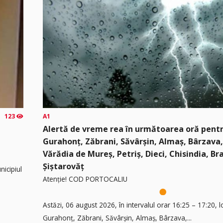
123
A1
Alertă de vreme rea în următoarea oră pentru
Gurahonț, Zăbrani, Săvârșin, Almaș, Bârzava
Vărădia de Mureș, Petriș, Dieci, Chisindia, Braz
Șiștarovăț
nicipiul
Atenție! COD PORTOCALIU
Astăzi, 06 august 2026, în intervalul orar 16:25 – 17:20, lo
Gurahonț, Zăbrani, Săvârșin, Almaș, Bârzava,...