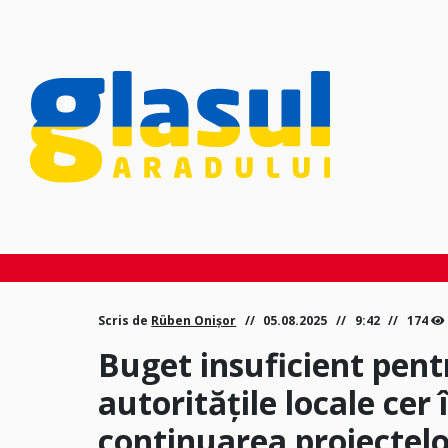
Scris de
Rüben Onișor
05.08.2025
9:42
174
Buget insuficient pen
autoritățile locale cer 
continuarea proiectel