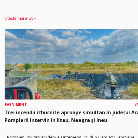
citește mai mult »
EVENIMENT
Trei incendii izbucnite aproape simultan în județul Ar
Pompierii intervin în Ilteu, Neagra și Ineu
Pompierii militari arădeni au intervenit, joi după-amiază, aproape