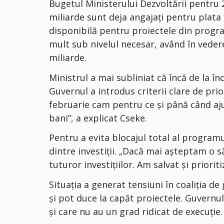
Bugetul Ministerului Dezvoltării pentru 20
miliarde sunt deja angajați pentru plata 
disponibilă pentru proiectele din progra
mult sub nivelul necesar, având în veder
miliarde.
Ministrul a mai subliniat că încă de la în
Guvernul a introdus criterii clare de prio
februarie cam pentru ce şi până când ajun
bani”, a explicat Cseke.
Pentru a evita blocajul total al programu
dintre investiții. „Dacă mai aşteptam o 
tuturor investiţiilor. Am salvat și priorit
Situația a generat tensiuni în coaliția d
și pot duce la capăt proiectele. Guvernul
și care nu au un grad ridicat de execuție.