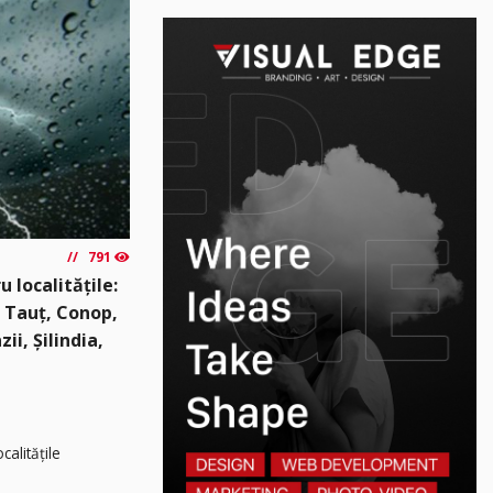
791
 localitățile:
, Tauț, Conop,
ii, Șilindia,
calitățile