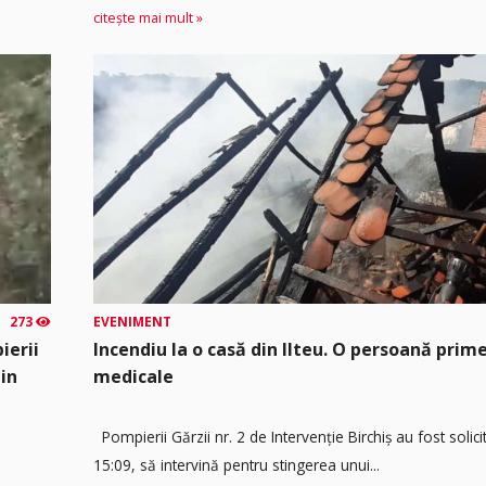
citește mai mult »
273
EVENIMENT
ierii
Incendiu la o casă din Ilteu. O persoană prime
din
medicale
Pompierii Gărzii nr. 2 de Intervenție Birchiș au fost solicit
15:09, să intervină pentru stingerea unui...