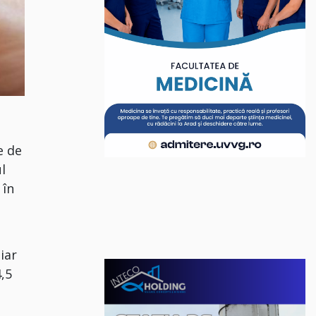
e de
l
 în
iar
4,5