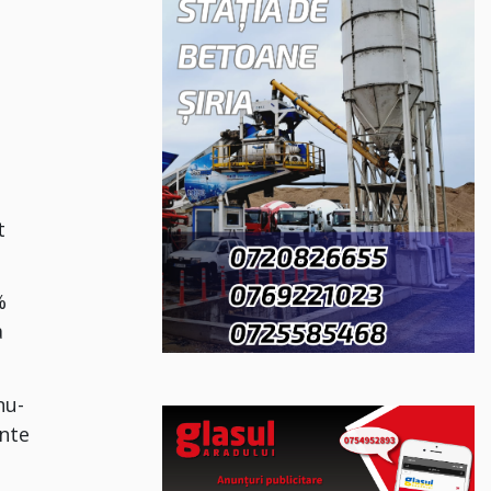
t
%
a
nu-
ente