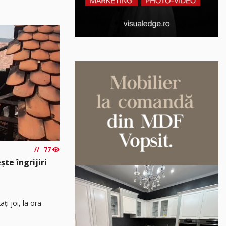
77
ște îngrijiri
ați joi, la ora