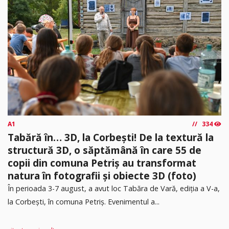
A1
334
Tabără în… 3D, la Corbești! De la textură la
structură 3D, o săptămână în care 55 de
copii din comuna Petriș au transformat
natura în fotografii și obiecte 3D (foto)
În perioada 3-7 august, a avut loc Tabăra de Vară, ediția a V-a,
la Corbești, în comuna Petriș. Evenimentul a...