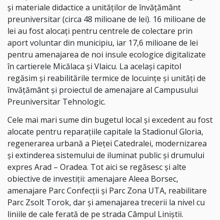
și materiale didactice a unităților de învățământ
preuniversitar (circa 48 milioane de lei). 16 milioane de
lei au fost alocați pentru centrele de colectare prin
aport voluntar din municipiu, iar 17,6 milioane de lei
pentru amenajarea de noi insule ecologice digitalizate
în cartierele Micălaca și Vlaicu. La același capitol
regăsim și reabilitările termice de locuințe și unități de
învățământ și proiectul de amenajare al Campusului
Preuniversitar Tehnologic.
Cele mai mari sume din bugetul local și excedent au fost
alocate pentru reparațiile capitale la Stadionul Gloria,
regenerarea urbană a Pieței Catedralei, modernizarea
și extinderea sistemului de iluminat public și drumului
expres Arad – Oradea. Tot aici se regăsesc și alte
obiective de investiții: amenajare Aleea Borsec,
amenajare Parc Confecții și Parc Zona UTA, reabilitare
Parc Zsolt Torok, dar și amenajarea trecerii la nivel cu
liniile de cale ferată de pe strada Câmpul Liniștii.