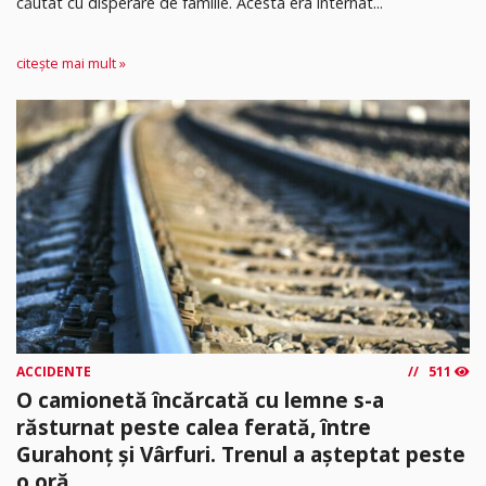
căutat cu disperare de familie. Acesta era internat...
citește mai mult »
ACCIDENTE
511
O camionetă încărcată cu lemne s-a
răsturnat peste calea ferată, între
Gurahonț și Vârfuri. Trenul a așteptat peste
o oră