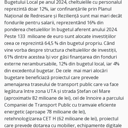
Bugetului Local pe anul 2024, cheltuielile cu personalul
reprezintă doar 12%, iar confinanțările prin Planul
Național de Redresare și Reziliență sunt mai mari decât
fondurile pentru salarii, reprezentând 16% din
ponderea chetuielilor în bugetul aferent anului 2024.
Peste 133 milioane de euro sunt alocate investițiilor
ceea ce reprezintă 64,5 % din bugetul propriu. Când
vine vorba despre structura cheltuielilor de investiții,
61% dintre acestea își vor găsi finanțarea din fonduri
externe nerambursabile, 12% din bugetul local, iar 4%
din excedentul bugetar. De cele mai mari alocări
bugetare beneficiază proiectul care prevede
amenajarea traseului de transport public care va face
legătura între zona UTA și strada Ștefan cel Mare
(aproximativ 82 milioane de lei), cel de înnoire a parcului
Companiei de Transport Public cu tramvaie eficiente
energetic (aproape 78 milioane de lei),
retehnologizarea CET H (62 milioane de lei), proiectul
care prevede dotarea cu mobilier, echipamente digitale