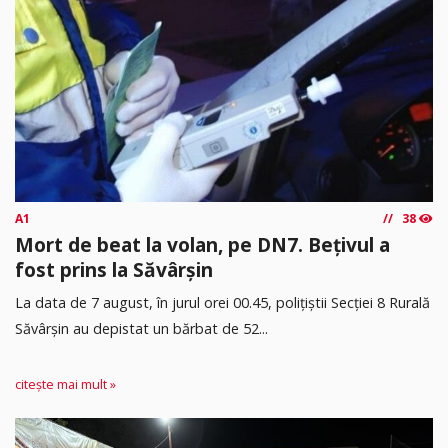
A1
38
Mort de beat la volan, pe DN7. Bețivul a
fost prins la Săvârșin
​La data de 7 august, în jurul orei 00.45, polițiștii Secției 8 Rurală
Săvârșin au depistat un bărbat de 52...
citește mai mult »