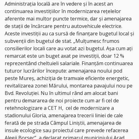
Administrația locală are în vedere și în acest an
continuarea investițiilor în modernizarea rețelelor
aferente mai multor puncte termice, dar și amenajarea
de stații de încărcare pentru autovehicule electrice.
Aceste investiții au ca sursă de finanțare bugetul local și
subvenții din bugetul de stat. „Mulțumesc frumos
consilierilor locali care au votat azi bugetul. Așa cum ați
remarcat este un buget axat pe investiții, doar 12 %
reprezentând cheltuieli salariale. Finanțăm continuarea
tuturor lucrărilor începute: amenajarea noului pod
peste Mureș, achiziția de tramvaie eficiente energetic,
revitalizarea zonei Mărului, montarea pavajului nou pe
Bvd. Revoluției. Nu în ultimul rând am alocat bani
pentru demararea de noi proiecte cum ar fi cel de
retehnologizare a CET H, cel de modernizare a
stadionului Gloria, amenajarea trecerii liniei de cale
ferată de pe strada Câmpul Liniștii, amenajarea de
insule ecologice sau proiectul care prevede refacerea
Aleeii Borsec”, a declarat primarul municipiului Arad.