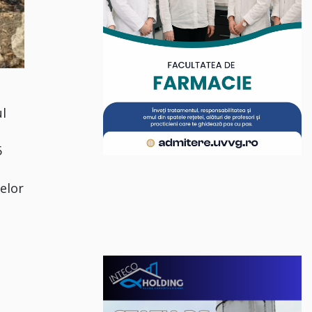
ul
5
elor