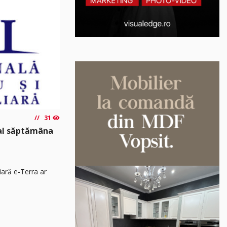
31
nal săptămâna
iară e-Terra ar