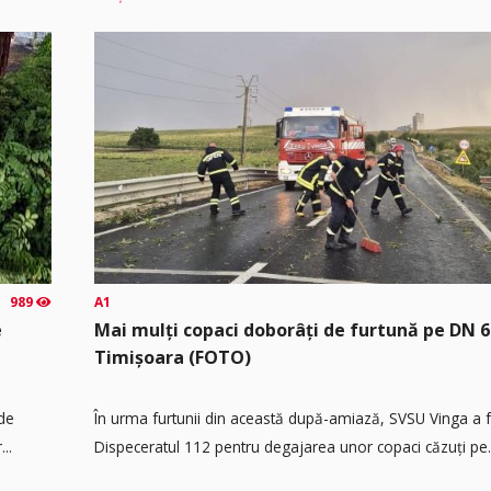
989
A1
e
Mai mulți copaci doborâți de furtună pe DN 6
Timișoara (FOTO)
 de
În urma furtunii din această după-amiază, SVSU Vinga a fos
..
Dispeceratul 112 pentru degajarea unor copaci căzuți pe.