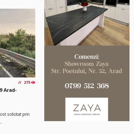
275
9 Arad-
t solicitat prin
..