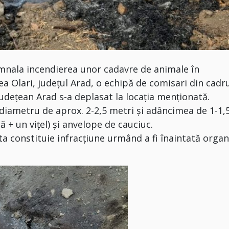
emnala incendierea unor cadavre de animale în
ea Olari, județul Arad, o echipă de comisari din cadr
udețean Arad s-a deplasat la locația menționată.
diametru de aprox. 2-2,5 metri și adâncimea de 1-1,
 + un vițel) și anvelope de cauciuc.
a constituie infracțiune urmând a fi înaintată organ