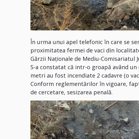
În urma unui apel telefonic în care se s
proximitatea fermei de vaci din localitat
Gărzii Naționale de Mediu-Comisariatul J
S-a constatat că intr-o groapă având un 
metri au fost incendiate 2 cadavre (o vacă
Conform reglementărilor în vigoare, fapt
de cercetare, sesizarea penală.