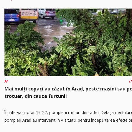
A1
Mai mulți copaci au căzut în Arad, peste mașini sau p
trotuar, din cauza furtunii
În intervalul orar 19-22, pompierii militari din cadrul Detașamentului
pompieri Arad au intervenit în 4 situații pentru îndepărtarea efectelor.