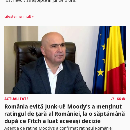
fost nevoit să aștepte în jur de o oră...
citește mai mult »
ACTUALITATE
66
România evită Junk-ul! Moody’s a menținut
ratingul de țară al României, la o săptămână
după ce Fitch a luat aceeași decizie
Agenția de rating Moody’s a confirmat ratingul României