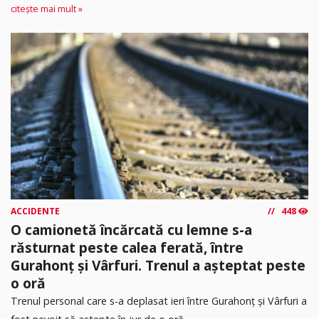
citește mai mult »
ACCIDENTE
448
O camionetă încărcată cu lemne s-a
răsturnat peste calea ferată, între
Gurahonț și Vârfuri. Trenul a așteptat peste
o oră
Trenul personal care s-a deplasat ieri între Gurahonț și Vârfuri a