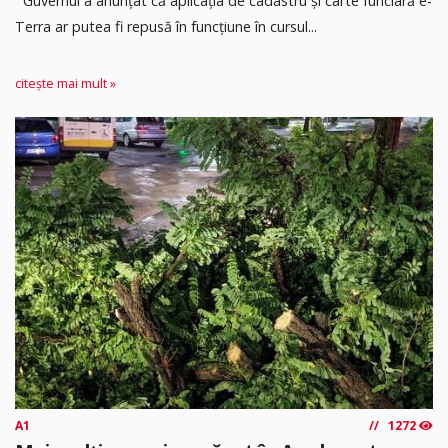
Guvernul a anunțat că aplicația de cadastru și carte funciară e-
Terra ar putea fi repusă în funcțiune în cursul...
citește mai mult »
A1
1272