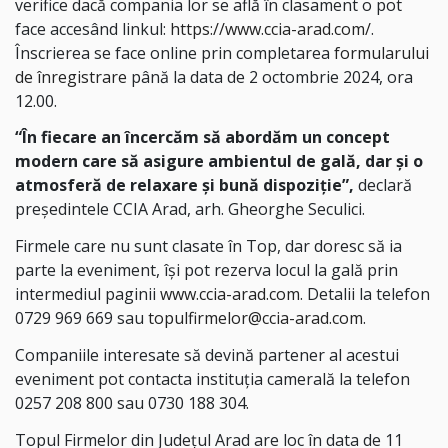
verifice dacă compania lor se află în clasament o pot
face accesând linkul:
https://www.ccia-arad.com/
.
Înscrierea se face online prin completarea
formularului
de înregistrare
până la data de 2 octombrie 2024, ora
12.00.
“În fiecare an încercăm să abordăm un concept
modern care să asigure ambientul de gală, dar şi o
atmosferă de relaxare și bună dispoziție”,
declară
președintele CCIA Arad, arh. Gheorghe Seculici.
Firmele care nu sunt clasate în Top, dar doresc să ia
parte la eveniment, îşi pot rezerva locul la gală prin
intermediul paginii
www.ccia-arad.com
. Detalii la telefon
0729 969 669 sau
topulfirmelor@ccia-arad.com
.
Companiile interesate să devină partener al acestui
eveniment pot contacta instituţia camerală la telefon
0257 208 800 sau 0730 188 304.
Topul Firmelor din Județul Arad are loc în data de 11