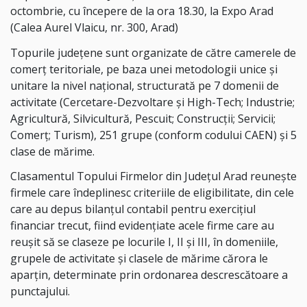
octombrie, cu începere de la ora 18.30, la Expo Arad
(Calea Aurel Vlaicu, nr. 300, Arad)
Topurile județene sunt organizate de către camerele de
comerț teritoriale, pe baza unei metodologii unice și
unitare la nivel național, structurată pe 7 domenii de
activitate (Cercetare-Dezvoltare și High-Tech; Industrie;
Agricultură, Silvicultură, Pescuit; Construcții; Servicii;
Comerț; Turism), 251 grupe (conform codului CAEN) și 5
clase de mărime.
Clasamentul Topului Firmelor din Județul Arad reunește
firmele care îndeplinesc criteriile de eligibilitate, din cele
care au depus bilanţul contabil pentru exerciţiul
financiar trecut, fiind evidenţiate acele firme care au
reuşit să se claseze pe locurile I, II şi III, în domeniile,
grupele de activitate şi clasele de mărime cărora le
aparțin, determinate prin ordonarea descrescătoare a
punctajului.