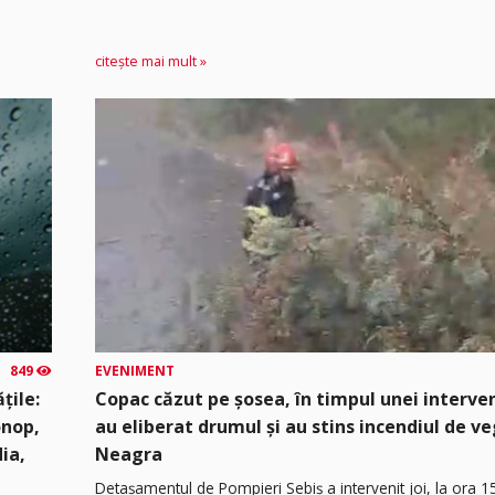
citește mai mult »
849
EVENIMENT
țile:
Copac căzut pe șosea, în timpul unei interven
onop,
au eliberat drumul și au stins incendiul de v
dia,
Neagra
Detașamentul de Pompieri Sebiș a intervenit joi, la ora 1