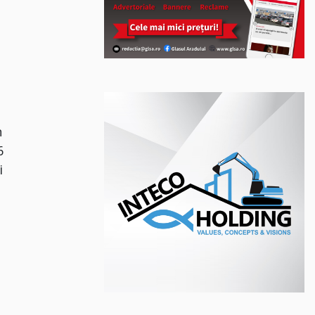
n
6
i