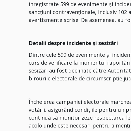
înregistrate 599 de evenimente și inciden
sancțiuni contravenționale, inclusiv 102 a
avertismente scrise. De asemenea, au fos
Detalii despre incidente și sesizări
Dintre cele 599 de evenimente și incident
curs de verificare la momentul raportări
sesizări au fost declinate către Autorita
birourile electorale de circumscripție ju
Încheierea campaniei electorale marche
votării, asigurând condițiile pentru un p
continuă să monitorizeze respectarea legi
acolo unde este necesar, pentru a menține