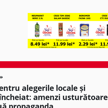
ntru alegerile locale și
încheiat: amenzi usturătoare
nuă propaganda