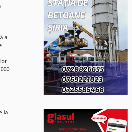
e
ă a
e
lor
.000
e la