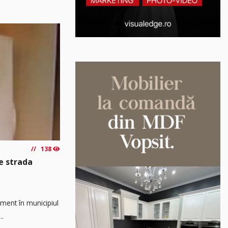
138
e strada
ament în municipiul
..