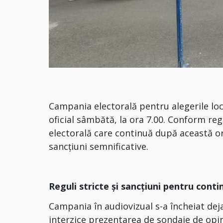
Campania electorală pentru alegerile loc
oficial sâmbătă, la ora 7.00. Conform re
electorală care continuă după această o
sancțiuni semnificative.
Reguli stricte și sancțiuni pentru cont
Campania în audiovizual s-a încheiat deja
interzice prezentarea de sondaje de opini