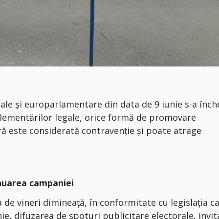
ale și europarlamentare din data de 9 iunie s-a înch
glementărilor legale, orice formă de promovare
ră este considerată contravenție și poate atrage
inuarea campaniei
 de vineri dimineață, în conformitate cu legislația c
e, difuzarea de spoturi publicitare electorale, invi