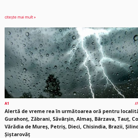
citește mai mult »
A1
Alertă de vreme rea în următoarea oră pentru localită
Gurahonț, Zăbrani, Săvârșin, Almaș, Bârzava, Tauț, C
Vărădia de Mureș, Petriș, Dieci, Chisindia, Brazii, Șilin
Șiștarovăț