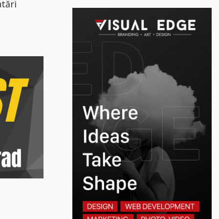
ntări