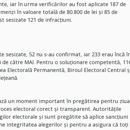
te, iar în urma verificărilor au fost aplicate 187 de
menzi în valoare totală de 80.800 de lei și 85 de
t sesizate 121 de infracțiuni.
e sesizate, 52 nu s-au confirmat, iar 233 erau încă î
i de către MAI. Pentru o soluționare competentă, 11
tea Electorală Permanentă, Biroul Electoral Central ș
dețeană.
ază un moment important în pregătirea pentru ziua
roces electoral corect și transparent. Autoritățile
lor electorale și sunt pregătite să aplice sancțiuni
 integritatea alegerilor și pentru a asigura că toți