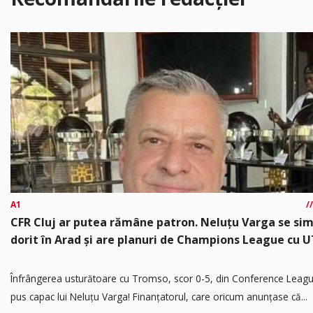
A1
CFR Cluj ar putea rămâne patron. Neluțu Varga se si
dorit în Arad și are planuri de Champions League cu 
Înfrângerea usturătoare cu Tromso, scor 0-5, din Conference Leagu
pus capac lui Neluțu Varga! Finanțatorul, care oricum anunțase că...