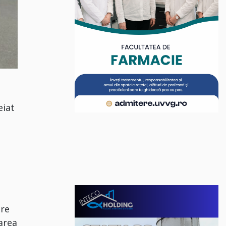
eiat
are
tarea