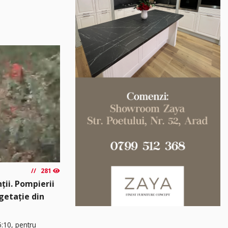
281
ții. Pompierii
egetație din
5:10, pentru