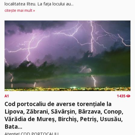
localitatea Ilteu. La fața locului au...
citește mai mult »
A1
1435
Cod portocaliu de averse torențiale la
Lipova, Zăbrani, Săvârșin, Bârzava, Conop,
Vărădia de Mureș, Birchiș, Petriș, Ususău,
Bata...
Atenție! COD PORTOCALIU