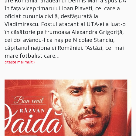
are România, arădeanul Dennis Man a spus DA
în fața viceprimarului Ioan Plaveti, cel care a
oficiat cununia civilă, desfășurată la
Vladimirescu. Fostul atacant al UTA-ei a luat-o
în căsătorie pe frumoasa Alexandra Grigoriță,
cei doi avându-l ca naș pe Nicolae Stanciu,
căpitanul naționalei României. “Astăzi, cel mai
mare fotbalist care…
citește mai mult »