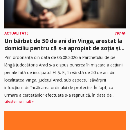
ACTUALITATE
797
Un bărbat de 50 de ani din Vinga, arestat la
domiciliu pentru că s-a apropiat de soția și...
Prin ordonanța din data de 06.08.2026 a Parchetului de pe
lângă Judecătoria Arad s-a dispus punerea în mişcare a acţiunii
penale faţă de inculpatul H. Ş. F., în vârstă de 50 de ani din
localitatea Vinga, județul Arad, sub aspectul săvârşirii
infracțiunii de încălcarea ordinului de protecție. În fapt, ca
urmare a cercetărilor efectuate s-a reţinut că, în data de...
citește mai mult »