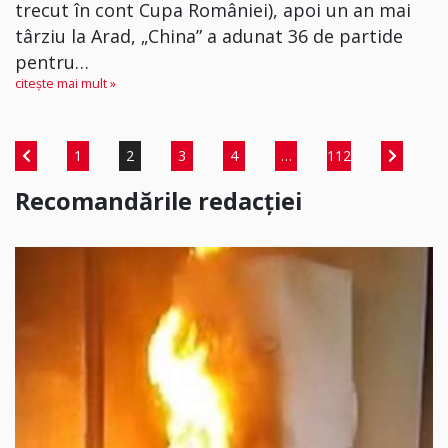
trecut în cont Cupa României), apoi un an mai
târziu la Arad, „China” a adunat 36 de partide
pentru…
citește mai mult »
1
2
3
4
…
112
Recomandările redacției