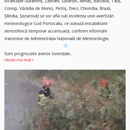
localitățile Gurahonț, Zăbrani, Săvârșin, Almaș, Bârzava, Tauț,
Conop, Vărădia de Mureș, Petriș, Dieci, Chisindia, Brazii,
Șilindia, Șiștarovăț se vor afla sub incidența unei avertizări
meteorologice Cod Portocaliu, ce vizează instabilitate
atmosferică temporar accentuată, conform informării
transmise de Administrația Națională de Meteorologie.
Sunt prognozate averse torențiale...
citește mai mult »