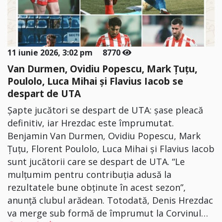
11 iunie 2026, 3:02 pm
8770
Van Durmen, Ovidiu Popescu, Mark Țuțu,
Poulolo, Luca Mihai şi Flavius Iacob se
despart de UTA
Șapte jucători se despart de UTA: șase pleacă
definitiv, iar Hrezdac este împrumutat.
Benjamin Van Durmen, Ovidiu Popescu, Mark
Țuțu, Florent Poulolo, Luca Mihai şi Flavius Iacob
sunt jucătorii care se despart de UTA. “Le
mulțumim pentru contribuția adusă la
rezultatele bune obținute în acest sezon”,
anunță clubul arădean. Totodată, Denis Hrezdac
va merge sub formă de împrumut la Corvinul…