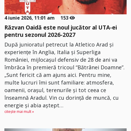
4 iunie 2026, 11:01 am
153
Răzvan Oaidă este noul jucător al UTA-ei
pentru sezonul 2026-2027
După junioratul petrecut la Atletico Arad și
experiențe în Anglia, Italia și Superliga
României, mijlocașul defensiv de 28 de ani va
îmbrăca în premieră tricoul “Bătrânei Doamne”.
„Sunt fericit că am ajuns aici. Pentru mine,
multe lucruri îmi sunt familiare: atmosfera,
oamenii, orașul, terenurile și tot ceea ce
înseamnă Aradul. Vin cu dorință de muncă, cu
energie și abia aștept…
citește mai mult »