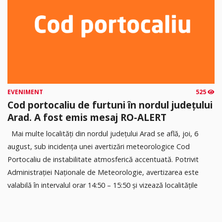
EVENIMENT
525
Cod portocaliu de furtuni în nordul județului
Arad. A fost emis mesaj RO-ALERT
Mai multe localități din nordul județului Arad se află, joi, 6
august, sub incidența unei avertizări meteorologice Cod
Portocaliu de instabilitate atmosferică accentuată. Potrivit
Administrației Naționale de Meteorologie, avertizarea este
valabilă în intervalul orar 14:50 – 15:50 și vizează localitățile
Sebiș, Gurahonț, Hălmagiu, Vârfurile, Hălmăgel, Archiș,
Pleșcuța, Dezna, Hășmaș, Cărand, Moneasa și Ignești.