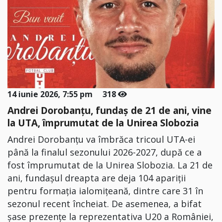
14 iunie 2026, 7:55 pm
318
Andrei Dorobanțu, fundaș de 21 de ani, vine
la UTA, împrumutat de la Unirea Slobozia
Andrei Dorobanțu va îmbrăca tricoul UTA-ei
până la finalul sezonului 2026-2027, după ce a
fost împrumutat de la Unirea Slobozia. La 21 de
ani, fundașul dreapta are deja 104 apariții
pentru formația ialomițeană, dintre care 31 în
sezonul recent încheiat. De asemenea, a bifat
șase prezențe la reprezentativa U20 a României,