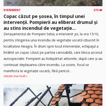
EVENIMENT
273
Copac căzut pe șosea, în timpul unei
intervenții. Pompierii au eliberat drumul și
au stins incendiul de vegetație...
Detașamentul de Pompieri Sebiș a intervenit joi, la ora 15:10,
pentru stingerea unui incendiu de vegetație uscată izbucnit în
localitatea Neagra. În drum spre locul intervenției, echipajul a
întâlnit un copac căzut pe partea carosabilă, care bloca accesul
autospecialei. Pompierii au îndepărtat arborele, după care și-au
continuat deplasarea către incendiu. La sosire, focul se
manifesta la vegetație uscată, fără pericol...
citește mai mult »