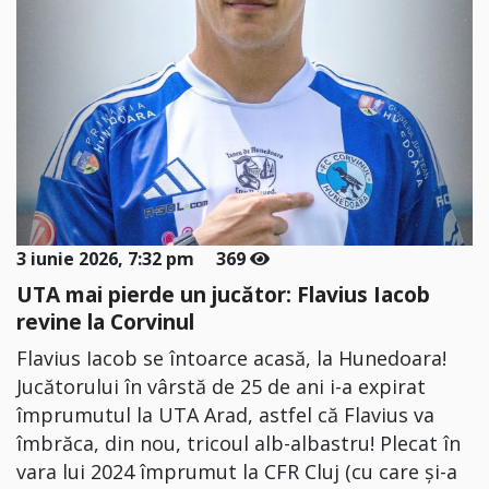
3 iunie 2026, 7:32 pm
369
UTA mai pierde un jucător: Flavius Iacob
revine la Corvinul
Flavius Iacob se întoarce acasă, la Hunedoara!
Jucătorului în vârstă de 25 de ani i-a expirat
împrumutul la UTA Arad, astfel că Flavius va
îmbrăca, din nou, tricoul alb-albastru! Plecat în
vara lui 2024 împrumut la CFR Cluj (cu care şi-a