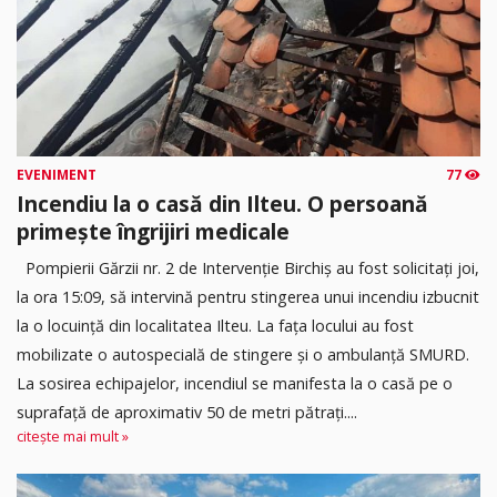
EVENIMENT
77
Incendiu la o casă din Ilteu. O persoană
primește îngrijiri medicale
Pompierii Gărzii nr. 2 de Intervenție Birchiș au fost solicitați joi,
la ora 15:09, să intervină pentru stingerea unui incendiu izbucnit
la o locuință din localitatea Ilteu. La fața locului au fost
mobilizate o autospecială de stingere și o ambulanță SMURD.
La sosirea echipajelor, incendiul se manifesta la o casă pe o
suprafață de aproximativ 50 de metri pătrați....
citește mai mult »