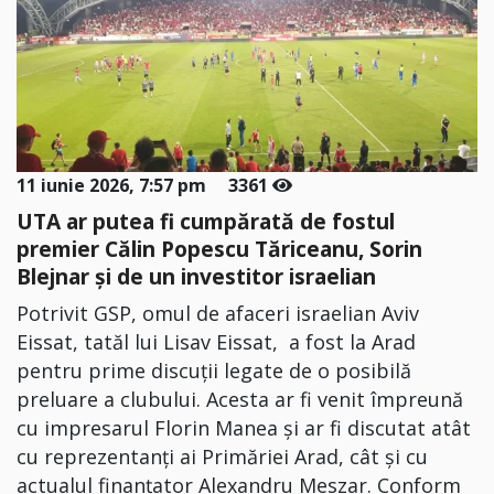
11 iunie 2026, 7:57 pm
3361
UTA ar putea fi cumpărată de fostul
premier Călin Popescu Tăriceanu, Sorin
Blejnar și de un investitor israelian
Potrivit GSP, omul de afaceri israelian Aviv
Eissat, tatăl lui Lisav Eissat, a fost la Arad
pentru prime discuţii legate de o posibilă
preluare a clubului. Acesta ar fi venit împreună
cu impresarul Florin Manea şi ar fi discutat atât
cu reprezentanţi ai Primăriei Arad, cât şi cu
actualul finanţator Alexandru Meszar. Conform