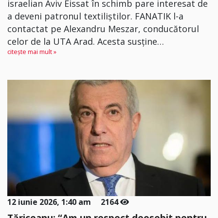
israelian Aviv Eissat în schimb pare interesat de
a deveni patronul textiliștilor. FANATIK l-a
contactat pe Alexandru Meszar, conducătorul
celor de la UTA Arad. Acesta susţine…
citește mai mult »
12 iunie 2026, 1:40 am
2164
Tăriceanu: “Am un respect deosebit pentru