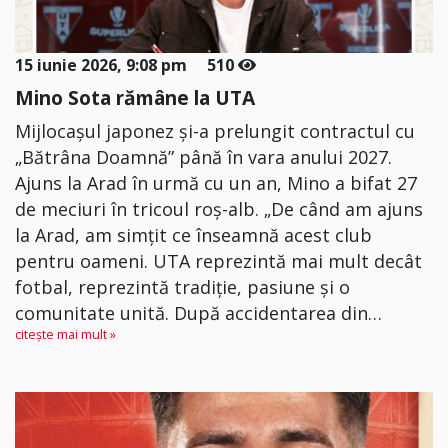
15 iunie 2026, 9:08 pm
510
Mino Sota rămâne la UTA
Mijlocașul japonez și-a prelungit contractul cu
„Bătrâna Doamnă” până în vara anului 2027.
Ajuns la Arad în urmă cu un an, Mino a bifat 27
de meciuri în tricoul roș-alb. „De când am ajuns
la Arad, am simțit ce înseamnă acest club
pentru oameni. UTA reprezintă mai mult decât
fotbal, reprezintă tradiție, pasiune și o
comunitate unită. După accidentarea din…
citește mai mult »