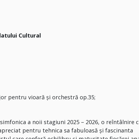
latului Cultural
jor pentru vioară și orchestră op.35;
mfonica a noii stagiuni 2025 – 2026, o reîntâlnire 
apreciat pentru tehnica sa fabuloasă și fascinanta
stul care conferă echilibru și maturitate fiecărei apa