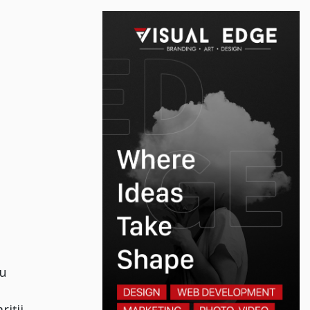
cu
riții