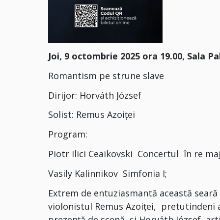
Joi, 9 octombrie 2025 ora 19.00, Sala Pa
Romantism pe strune slave
Dirijor: Horváth József
Solist: Remus Azoiței
Program:
Piotr Ilici Ceaikovski Concertul în re ma
Vasily Kalinnikov Simfonia I;
Extrem de entuziasmantă această seară si
violonistul Remus Azoiței, pretutindeni 
prezență de scenă, și Horváth József, arti