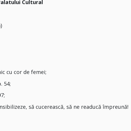
alatului Cultural
)
ic cu cor de femei;
. 54;
97;
ensibilizeze, să cucerească, să ne readucă împreună!