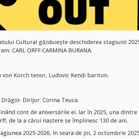
latului Cultural găzduiește deschiderea stagiunii 202
rogram: CARL ORFF:CARMINA BURANA.
n von Korch tenor, Ludovic Kendi bariton.
 Drăgoi- Dirijor: Corina Teuca.
inând cont de aniversările ei. Iar în 2025, una dintre
rff, de la a cărui naștere se împlinesc 130 de ani.
agiunea 2025-2026, în seara de joi, 2 octombrie 2025