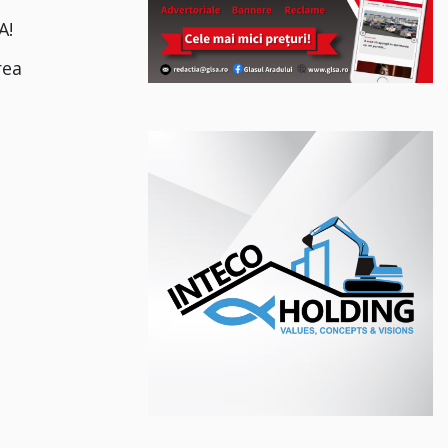
A!
rea