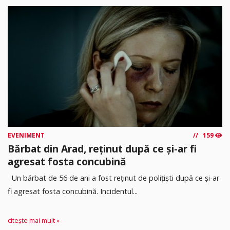
EVENIMENT
159
Bărbat din Arad, reținut după ce și-ar fi
agresat fosta concubină
Un bărbat de 56 de ani a fost reținut de polițiști după ce și-ar
fi agresat fosta concubină. Incidentul...
citește mai mult »