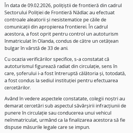
În data de 09.02.2026, polițiștii de frontieră din cadrul
Sectorului Poliției de Frontieră Nădlac au efectuat
controale aleatorii și nesistematice pe căile de
comunicații din apropierea frontierei. În cadrul
acestora, a fost oprit pentru control un autoturism
înmatriculat în Olanda, condus de către un cetățean
bulgar în vârstă de 33 de ani.
Cu ocazia verificărilor specifice, s-a constatat că
autoturismul figurează radiat din circulație, sens în
care, șoferului i-a fost întreruptă călătoria și, totodată,
a fost condus la sediul instituției pentru efectuarea
cercetărilor.
Având în vedere aspectele constatate, colegii noştri au
demarat cercetări sub aspectul săvârșirii infracțiunii de
punere în circulație sau conducerea unui vehicul
neînmatriculat, urmând ca la finalizarea acestora să fie
dispuse măsurile legale care se impun.