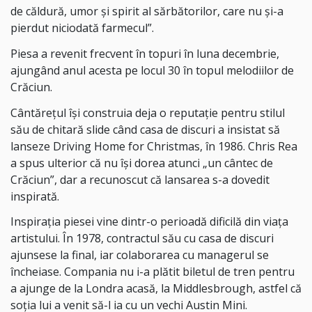
de căldură, umor și spirit al sărbătorilor, care nu și-a
pierdut niciodată farmecul”.
Piesa a revenit frecvent în topuri în luna decembrie,
ajungând anul acesta pe locul 30 în topul melodiilor de
Crăciun.
Cântărețul își construia deja o reputație pentru stilul
său de chitară slide când casa de discuri a insistat să
lanseze Driving Home for Christmas, în 1986. Chris Rea
a spus ulterior că nu își dorea atunci „un cântec de
Crăciun”, dar a recunoscut că lansarea s-a dovedit
inspirată.
Inspirația piesei vine dintr-o perioadă dificilă din viața
artistului. În 1978, contractul său cu casa de discuri
ajunsese la final, iar colaborarea cu managerul se
încheiase. Compania nu i-a plătit biletul de tren pentru
a ajunge de la Londra acasă, la Middlesbrough, astfel că
soția lui a venit să-l ia cu un vechi Austin Mini.