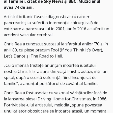
al familiei, citat de
Sky News
și
BBC
. Muzicianul
avea 74 de ani.
Artistul britanic fusese diagnosticat cu cancer
pancreatic și a suferit o intervenție chirurgicală de
extirpare a pancreasului în 2001, iar în 2016 a suferit un
accident vascular cerebral.
Chris Rea a cunoscut succesul la sfârșitul anilor ’70 și în
anii ’80, cu piese precum Fool (If You Think It’s Over),
Let’s Dance și The Road to Hell.
„Cu o imensă tristețe anunțăm moartea iubitului
nostru Chris. El s-a stins din viață liniștit, astăzi, într-un
spital, după o scurtă suferință, fiind înconjurat de
familie”, a anunțat purtătorul de cuvânt al familiei.
Chris Rea a fost asociat cu sezonul sărbătorilor încă de
la lansarea piesei Driving Home for Christmas, în 1986.
Potrivit site-ului artistului, melodia „spune povestea
unui călător obosit care se întoarce acasă, un moment