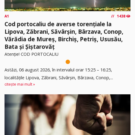
A1
1438
Cod portocaliu de averse torențiale la
Lipova, Zăbrani, Săvârșin, Bârzava, Conop,
Vărădia de Mureș, Birchiș, Petriș, Ususău,
Bata și Șiștarovăț
Atenție! COD PORTOCALIU
Astăzi, 06 august 2026, în intervalul orar 15:25 – 16:25,
localitățile Lipova, Zăbrani, Săvârșin, Bârzava, Conop,...
citește mai mult »