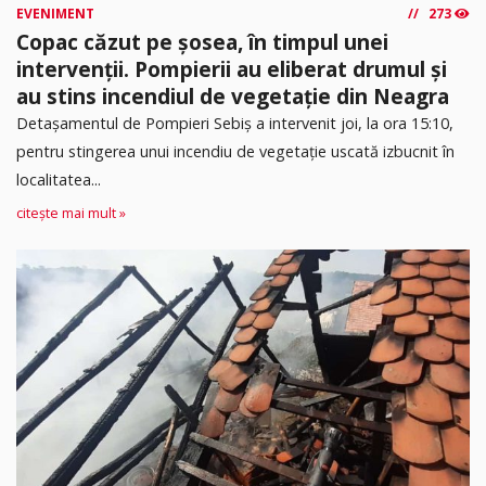
EVENIMENT
273
Copac căzut pe șosea, în timpul unei
intervenții. Pompierii au eliberat drumul și
au stins incendiul de vegetație din Neagra
Detașamentul de Pompieri Sebiș a intervenit joi, la ora 15:10,
pentru stingerea unui incendiu de vegetație uscată izbucnit în
localitatea...
citește mai mult »