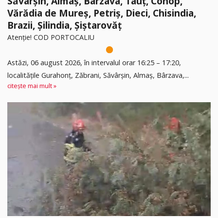
Săvârșin, Almaș, Bârzava, Tauț, Conop,
Vărădia de Mureș, Petriș, Dieci, Chisindia,
Brazii, Șilindia, Șiștarovăț
Atenție! COD PORTOCALIU
Astăzi, 06 august 2026, în intervalul orar 16:25 – 17:20,
localitățile Gurahonț, Zăbrani, Săvârșin, Almaș, Bârzava,...
citește mai mult »