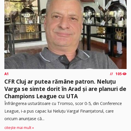
A1
105
CFR Cluj ar putea rămâne patron. Neluțu
Varga se simte dorit în Arad și are planuri de
Champions League cu UTA
Înfrângerea usturătoare cu Tromso, scor 0-5, din Conference
League, i-a pus capac lui Neluțu Varga! Finanțatorul, care
oricum anunțase că...
citește mai mult »