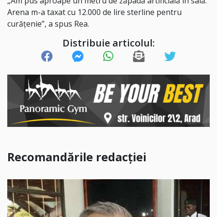
„Am pus aproape un metru de zăpadă artificială în sală.
Arena m-a taxat cu 12.000 de lire sterline pentru
curățenie”, a spus Rea.
Distribuie articolul:
Recomandările redacției