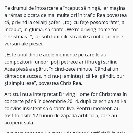
Pe drumul de întoarcere a început să ningă, iar mașina
a rămas blocată de mai multe ori în trafic. Rea povestea
că, privind la ceilalți șoferi „toți cu fețe posomorâte”, a
început, în glumă, să cânte „We’re driving home for
Christmas…”, iar sub luminile stradale a notat primele
versuri ale piesei.
„Este unul dintre acele momente pe care le au
compozitorii, uneori poți petrece ani întregi scriind.
Acea piesă a apărut în cinci-zece minute. Când ai un
cântec de succes, nici nu-ți amintești că l-ai gândit, pur
și simplu iese”, povestea Chris Rea.
Artistul nu a interpretat Driving Home for Christmas în
concerte până în decembrie 2014, după ce echipa sa l-a
convins insistent să o cânte live. Pentru moment, au
fost folosite 12 tunuri de zăpadă artificială, care au
acoperit sala.