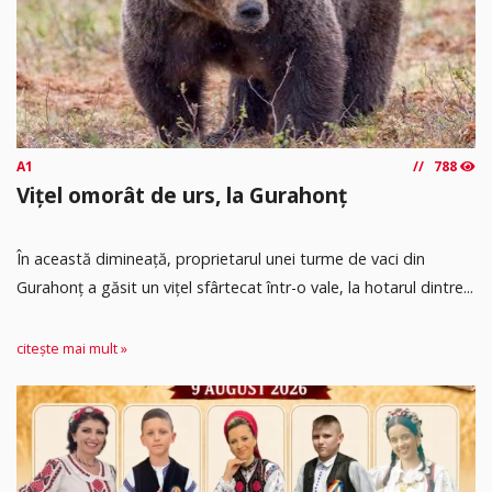
A1
788
Vițel omorât de urs, la Gurahonț
În această dimineață, proprietarul unei turme de vaci din
Gurahonț a găsit un vițel sfârtecat într-o vale, la hotarul dintre...
citește mai mult »