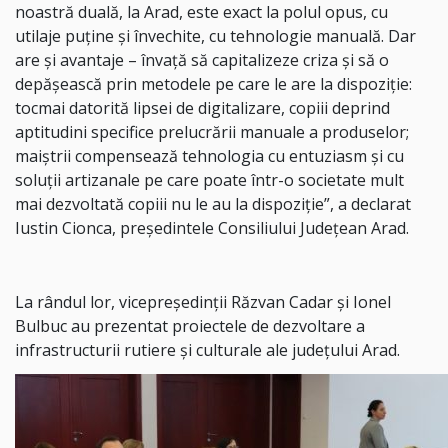
noastră duală, la Arad, este exact la polul opus, cu
utilaje puține și învechite, cu tehnologie manuală. Dar
are și avantaje – învață să capitalizeze criza și să o
depășească prin metodele pe care le are la dispoziție:
tocmai datorită lipsei de digitalizare, copiii deprind
aptitudini specifice prelucrării manuale a produselor;
maiștrii compensează tehnologia cu entuziasm și cu
soluții artizanale pe care poate într-o societate mult
mai dezvoltată copiii nu le au la dispoziție”, a declarat
Iustin Cionca, președintele Consiliului Județean Arad.
La rândul lor, vicepreședinții Răzvan Cadar și Ionel
Bulbuc au prezentat proiectele de dezvoltare a
infrastructurii rutiere și culturale ale județului Arad.