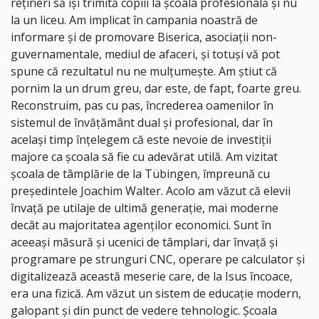
rețineri să își trimită copiii la școala profesională și nu
la un liceu. Am implicat în campania noastră de
informare și de promovare Biserica, asociații non-
guvernamentale, mediul de afaceri, și totuși vă pot
spune că rezultatul nu ne mulțumește. Am știut că
pornim la un drum greu, dar este, de fapt, foarte greu.
Reconstruim, pas cu pas, încrederea oamenilor în
sistemul de învățământ dual și profesional, dar în
același timp înțelegem că este nevoie de investiții
majore ca școala să fie cu adevărat utilă. Am vizitat
școala de tâmplărie de la Tübingen, împreună cu
președintele Joachim Walter. Acolo am văzut că elevii
învață pe utilaje de ultimă generație, mai moderne
decât au majoritatea agenților economici. Sunt în
aceeași măsură și ucenici de tâmplari, dar învață și
programare pe strunguri CNC, operare pe calculator și
digitalizează această meserie care, de la Isus încoace,
era una fizică. Am văzut un sistem de educație modern,
galopant și din punct de vedere tehnologic. Școala