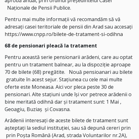
aprobă anual, prin ordinul președintelui Casei
Naționale de Pensii Publice.
Pentru mai multe informații vă recomandăm să vă
adresați casei teritoriale de pensii din Arad sau accesați
https://www.cnpp.ro/bilete-de-tratament-si-odihna
68 de pensionari pleacă la tratament
Pentru această serie pensionarii arădeni, care au optat
pentru un tratament balnear, au la dispoziție aproape
70 de bilete (68) pregătite. Nouă pensioanari au bilete
gratuite în acest sejur. Stațiunea cu cele mai multe
oferte este Moneasa. Aici vor pleca peste 30 de
pensionari. Alte stațiuni unde își vor petrece arădenii o
bine meritată odihnă dar și tratament sunt: 1 Mai ,
Geoagiu, Buziaş şi Covasna.
Arădenii interesați de aceste bilete de tratament sunt
aşteptaţi la sediul instituţiei, sau să depună cereri prin
prin Poşta Română (Arad, strada Voluntarilor nr.2A),