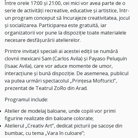
Între orele 17:00 și 21:00, cei mici vor avea parte de o
serie de activități recreative, educative și artistice, într-
un program conceput să încurajeze creativitatea, jocul
și socializarea. Participarea este gratuită, iar
organizatorii vor pune la dispoziție toate materialele
necesare desfășurării atelierelor.
Printre invitații speciali ai acestei ediții se numără
clovnii mexicani Sam (Carlos Avila) și Payaso Peluquín
(Isaac Avila), care vor aduce momente de umor,
interacțiune și bună dispoziție. De asemenea, publicul
va putea urmări spectacolul „Prințesa Mofturici”,
prezentat de Teatrul ZoRo din Arad.
Programul include:
Atelier de modelaj baloane, unde copiii vor primi
figurine realizate din baloane colorate;
Atelierul „Creativ Art”, dedicat picturii pe sacoșe din
bumbac, cu tema „Vara în culoare”;