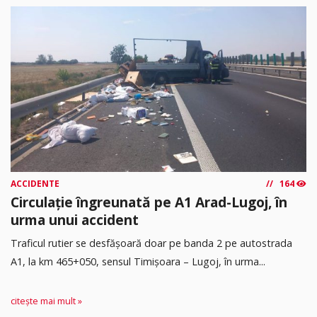
ACCIDENTE
164
Circulație îngreunată pe A1 Arad-Lugoj, în
urma unui accident
Traficul rutier se desfășoară doar pe banda 2 pe autostrada
A1, la km 465+050, sensul Timişoara – Lugoj, în urma...
citește mai mult »