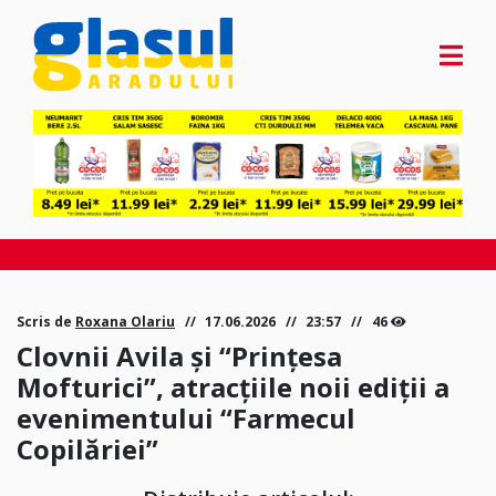
Scris de
Roxana Olariu
17.06.2026
23:57
46
Clovnii Avila și “Prințesa
Mofturici”, atracțiile noii ediții a
evenimentului “Farmecul
Copilăriei”