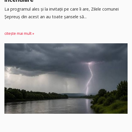
La programul ales și la invitații pe care îi are, Zilele comunei
Șepreuș din acest an au toate șansele să...
citește mai mult »
ACTUALITATE
706
Doi bărbați, în vârstă de 38 și 45 de ani, au