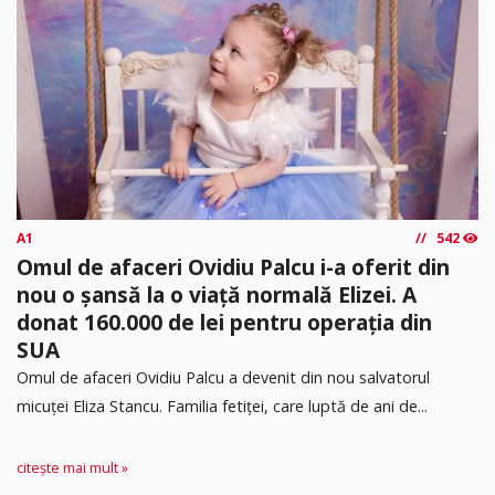
A1
542
Omul de afaceri Ovidiu Palcu i-a oferit din
nou o șansă la o viață normală Elizei. A
donat 160.000 de lei pentru operația din
SUA
Omul de afaceri Ovidiu Palcu a devenit din nou salvatorul
micuței Eliza Stancu. Familia fetiței, care luptă de ani de...
citește mai mult »