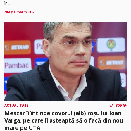
în...
citește mai mult »
ACTUALITATE
309
Meszar îi întinde covorul (alb) roșu lui Ioan
Varga, pe care îl așteaptă să o facă din nou
mare pe UTA