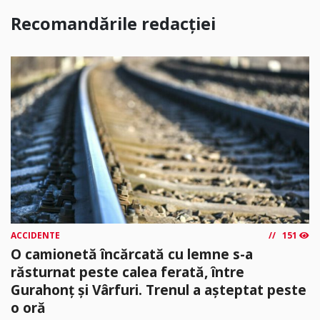
Recomandările redacției
ACCIDENTE
151
O camionetă încărcată cu lemne s-a
răsturnat peste calea ferată, între
Gurahonț și Vârfuri. Trenul a așteptat peste
o oră