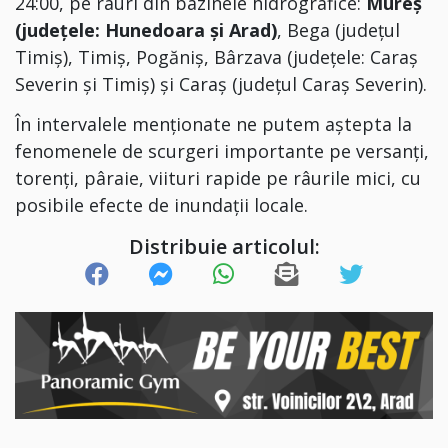
24:00, pe râuri din bazinele hidrografice:
Mureş
(judeţele: Hunedoara şi Arad)
, Bega (judeţul
Timiş), Timiş, Pogăniş, Bârzava (judeţele: Caraş
Severin şi Timiş) și Caraş (judeţul Caraş Severin).
În intervalele menționate ne putem aștepta la
fenomenele de scurgeri importante pe versanţi,
torenţi, pâraie, viituri rapide pe râurile mici, cu
posibile efecte de inundaţii locale.
Distribuie articolul: