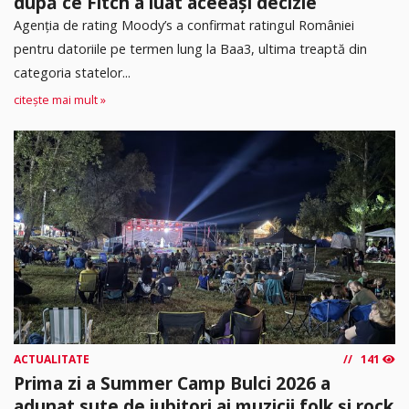
după ce Fitch a luat aceeași decizie
Agenția de rating Moody’s a confirmat ratingul României
pentru datoriile pe termen lung la Baa3, ultima treaptă din
categoria statelor...
citește mai mult »
ACTUALITATE
141
Prima zi a Summer Camp Bulci 2026 a
adunat sute de iubitori ai muzicii folk și rock