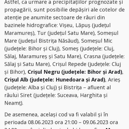
Astfel, ca urmare a precipitaţiilor prognozate şi
propagării, sunt posibilie depășiri ale cotelor de
atenție pe anumite sectoare de râuri din
bazinele hidrografice: Vişeu, Lăpuş (judeţul
Maramureş), Tur (judeţul Satu Mare), Someşul
Mare (judeţul Bistriţa Năsăud), Someşul Mic
(judeţele: Bihor şi Cluj), Someş (judeţele: Cluj,
Sălaj, Maramureş şi Satu Mare), Crasna (judeţele:
Sălaj şi Satu Mare), Crişul Repede (judeţele: Cluj
şi Bihor),
Crişul Negru (judeţele: Bihor şi Arad)
,
Crişul Alb (judeţele: Hunedoara şi Arad)
, Arieş
(judeţele: Alba şi Cluj) și Bistriţa – afluent al
râului Siret (judeţele: Suceava, Harghita şi
Neamţ).
De asemenea, același cod va fi valabil și în
perioada 08.06.2023 ora 21:00 – 09.06.2023 ora