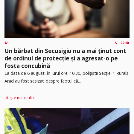
A1
22
Un bărbat din Secusigiu nu a mai ținut cont
de ordinul de protecție și a agresat-o pe
fosta concubină
​La data de 6 august, în jurul orei 10.30, polițiștii Secției 1 Rurală
Arad au fost sesizați despre faptul că...
citește mai mult »