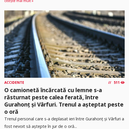
citește mai mult »
ACCIDENTE
511
O camionetă încărcată cu lemne s-a
răsturnat peste calea ferată, între
Gurahonț și Vârfuri. Trenul a așteptat peste
o oră
Trenul personal care s-a deplasat ieri între Gurahonț și Vârfuri a
fost nevoit să aștepte în jur de o oră...