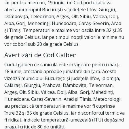
iar pentru miercuri, 19 iunie, un Cod portocaliu va
afecta municipiul București și județele Ilfov, Giurgiu,
Dâmboviţa, Teleorman, Argeş, Olt, Sibiu, Vâlcea, Dolj,
Alba, Gorj, Mehedinţi, Hunedoara, Caraş-Severin, Arad
și Timiș. Temperaturile maxime vor oscila între 32 și 35
de grade Celsius, iar pe timpul nopții valorile minime nu
vor coborî sub 20 de grade Celsius.
Avertizări de Cod Galben
Codul galben de caniculă este în vigoare pentru marți,
18 iunie, afectând aproape jumătate din țară. Acesta
vizează municipiul Bucureşti și județele Ilfov, Ialomiţa,
Călăraşi, Giurgiu, Prahova, Dâmboviţa, Teleorman,
Argeş, Olt, Sibiu, Vâlcea, Dolj, Alba, Gorj, Mehedinţi,
Hunedoara, Caraş-Severin, Arad și Timiș. Meteorologii
au precizat că temperaturile maxime vor fi cuprinse
între 32 și 35 de grade Celsius, iar disconfortul termic va
fi ridicat, indicele temperatură-umezeală (ITU) depășind
pragul critic de 80 de unități.