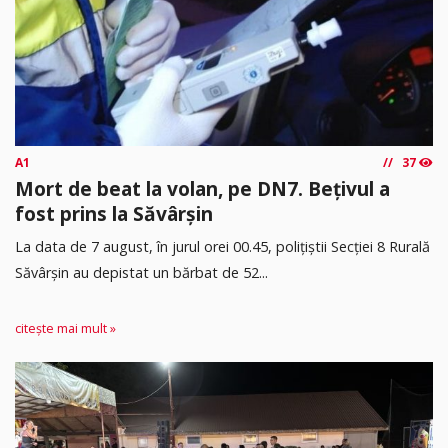
A1
37
Mort de beat la volan, pe DN7. Bețivul a
fost prins la Săvârșin
​La data de 7 august, în jurul orei 00.45, polițiștii Secției 8 Rurală
Săvârșin au depistat un bărbat de 52...
citește mai mult »