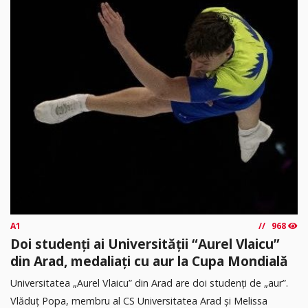
A1
968
Doi studenți ai Universității “Aurel Vlaicu”
din Arad, medaliați cu aur la Cupa Mondială
Universitatea „Aurel Vlaicu” din Arad are doi studenți de „aur”.
Vlăduț Popa, membru al CS Universitatea Arad și Melissa