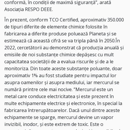
conformă, în condiţii de maximă siguranţă”, arată
Asociaţia RESPO DEEE.
În prezent, conform TCO Certified, aproximativ 350.000
de tipuri diferite de elemente chimice folosite în
fabricarea a diferite produse poluează Planeta şi se
estimează că această cifră se va tripla până în 2050.În
2022, cercetătorii au demonstrat că producţia anuală şi
emisiile de noi substanţe chimice depăşesc cu mult
capacitatea societăţii de a evalua riscurile şi de a le
monitoriza. Din toate aceste substanţe poluante, doar
aproximativ 1% au fost studiate pentru impactul lor
asupra oamenilor şi asupra mediului, iar mercurul se
numără printre cele mai nocive. ”Mercurul este un
metal care conduce electricitatea şi este prezent în
multe echipamente electrice şi electronice, în special la
fabricarea întrerupătoarelor. Dacă unul dintre aceste
echipamente se sparge, mercurul devine un vapor
invizibil, inodor, şi este extrem de toxic. Este o