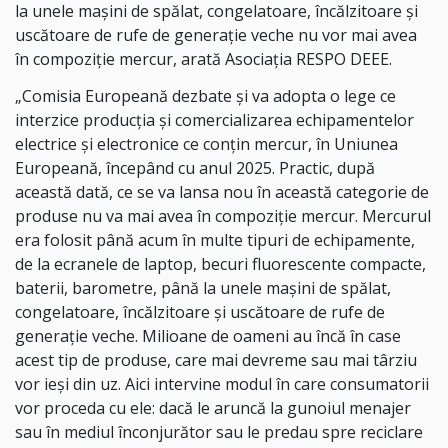
la unele maşini de spălat, congelatoare, încălzitoare şi
uscătoare de rufe de generaţie veche nu vor mai avea
în compoziţie mercur, arată Asociaţia RESPO DEEE.
„Comisia Europeană dezbate şi va adopta o lege ce
interzice producţia şi comercializarea echipamentelor
electrice şi electronice ce conţin mercur, în Uniunea
Europeană, începând cu anul 2025. Practic, după
această dată, ce se va lansa nou în această categorie de
produse nu va mai avea în compoziţie mercur. Mercurul
era folosit până acum în multe tipuri de echipamente,
de la ecranele de laptop, becuri fluorescente compacte,
baterii, barometre, până la unele maşini de spălat,
congelatoare, încălzitoare şi uscătoare de rufe de
generaţie veche. Milioane de oameni au încă în case
acest tip de produse, care mai devreme sau mai târziu
vor ieşi din uz. Aici intervine modul în care consumatorii
vor proceda cu ele: dacă le aruncă la gunoiul menajer
sau în mediul înconjurător sau le predau spre reciclare