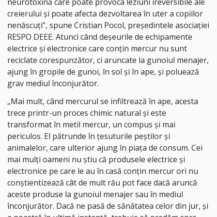
neurotoxină care poate provoca leziuni ireversibile ale
creierului şi poate afecta dezvoltarea în uter a copiilor
nenăscuţi”, spune Cristian Pocol, preşedintele asociaţiei
RESPO DEEE. Atunci când deşeurile de echipamente
electrice şi electronice care conţin mercur nu sunt
reciclate corespunzător, ci aruncate la gunoiul menajer,
ajung în gropile de gunoi, în sol şi în ape, şi poluează
grav mediul înconjurător.
„Mai mult, când mercurul se infiltrează în ape, acesta
trece printr-un proces chimic natural şi este
transformat în metil mercur, un compus şi mai
periculos. El pătrunde în ţesuturile peştilor şi
animalelor, care ulterior ajung în piaţa de consum. Cei
mai mulţi oameni nu ştiu că produsele electrice şi
electronice pe care le au în casă conţin mercur ori nu
conştientizează cât de mult rău pot face dacă aruncă
aceste produse la gunoiul menajer sau în mediul
înconjurător. Dacă ne pasă de sănătatea celor din jur, şi