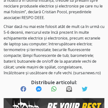
a noastră în ultimă instanţă, trebuie să predăm spre
reciclare produsele electrice şi electronice pe care nu le
mai folosim”, declară Cristian Pocol, preşedintele
asociaţiei RESPO DEEE.
Chiar dacă nu mai este folosit atât de mult ca în urmă cu
5-6 decenii, mercurul este încă prezent în multe
echipamente electrice şi electronice, precum: ecranele
de laptop sau computer; întrerupătoare electrice;
termometre şi termostate; becurile fluorescente
compacte; lămpi fluorescente de tub; barometrele;
baterii; butoanele de on/off de la aparatele vechi de
călcat; unele maşini de spălat, congelatoare,
încălzitoare şi uscătoare de rufe vechi. (sursa:news.ro)
Distribuie articolul: