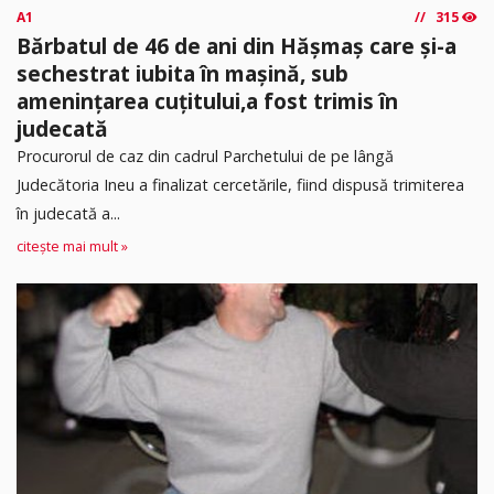
A1
315
Bărbatul de 46 de ani din Hășmaș care și-a
sechestrat iubita în mașină, sub
amenințarea cuțitului,a fost trimis în
judecată
Procurorul de caz din cadrul Parchetului de pe lângă
Judecătoria Ineu a finalizat cercetările, fiind dispusă trimiterea
în judecată a...
citește mai mult »