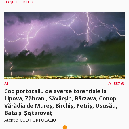
citește mai mult »
A1
557
Cod portocaliu de averse torențiale la
Lipova, Zăbrani, Săvârșin, Bârzava, Conop,
Vărădia de Mureș, Birchiș, Petriș, Ususău,
Bata și Șiștarovăț
Atenție! COD PORTOCALIU