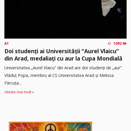
A1
1092
Doi studenți ai Universității “Aurel Vlaicu”
din Arad, medaliați cu aur la Cupa Mondială
Universitatea „Aurel Vlaicu” din Arad are doi studenți de „aur”.
Vlăduț Popa, membru al CS Universitatea Arad și Melissa
Fărcuța...
citește mai mult »