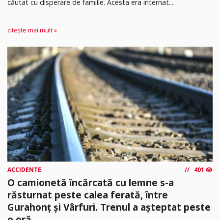
căutat cu disperare de familie. Acesta era internat...
citește mai mult »
ACCIDENTE
401
O camionetă încărcată cu lemne s-a
răsturnat peste calea ferată, între
Gurahonț și Vârfuri. Trenul a așteptat peste
o oră