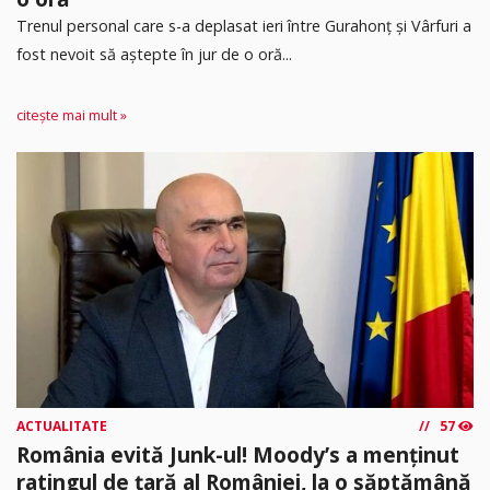
Trenul personal care s-a deplasat ieri între Gurahonț și Vârfuri a
fost nevoit să aștepte în jur de o oră...
citește mai mult »
ACTUALITATE
57
România evită Junk-ul! Moody’s a menținut
ratingul de țară al României, la o săptămână