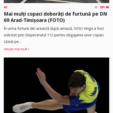
A1
391
Mai mulți copaci doborâți de furtună pe DN
69 Arad-Timișoara (FOTO)
În urma furtunii din această după-amiază, SVSU Vinga a fost
solicitat prin Dispeceratul 112 pentru degajarea unor copaci
căzuți pe...
citește mai mult »