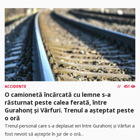
ACCIDENTE
451
O camionetă încărcată cu lemne s-a
răsturnat peste calea ferată, între
Gurahonț și Vârfuri. Trenul a așteptat peste
o oră
Trenul personal care s-a deplasat ieri între Gurahonț și Vârfuri a
fost nevoit să aștepte în jur de o oră...