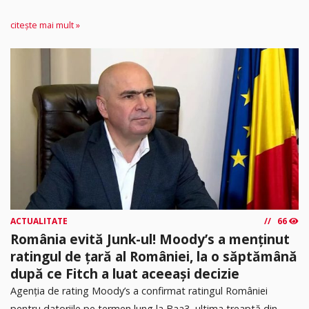
citește mai mult »
ACTUALITATE
66
România evită Junk-ul! Moody’s a menținut
ratingul de țară al României, la o săptămână
după ce Fitch a luat aceeași decizie
Agenția de rating Moody’s a confirmat ratingul României
pentru datoriile pe termen lung la Baa3, ultima treaptă din