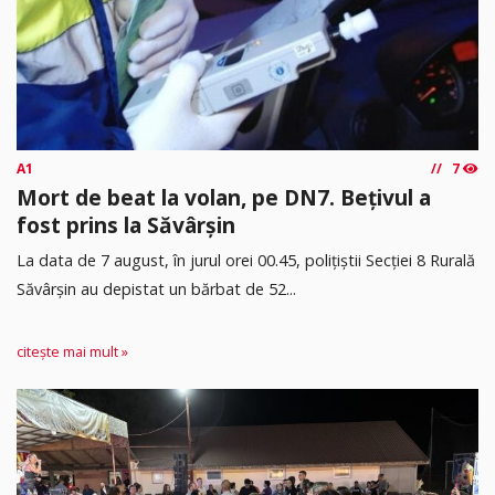
A1
7
Mort de beat la volan, pe DN7. Bețivul a
fost prins la Săvârșin
​La data de 7 august, în jurul orei 00.45, polițiștii Secției 8 Rurală
Săvârșin au depistat un bărbat de 52...
citește mai mult »