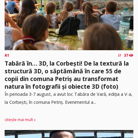
A1
37
Tabără în… 3D, la Corbești! De la textură la
structură 3D, o săptămână în care 55 de
copii din comuna Petriș au transformat
natura în fotografii și obiecte 3D (foto)
În perioada 3-7 august, a avut loc Tabăra de Vară, ediția a V-a,
la Corbești, în comuna Petriș. Evenimentul a...
citește mai mult »