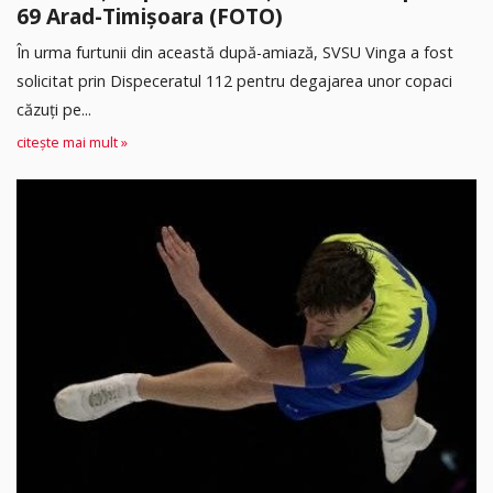
69 Arad-Timișoara (FOTO)
În urma furtunii din această după-amiază, SVSU Vinga a fost
solicitat prin Dispeceratul 112 pentru degajarea unor copaci
căzuți pe...
citește mai mult »