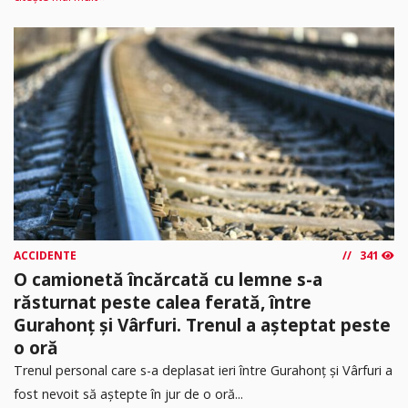
ACCIDENTE
341
O camionetă încărcată cu lemne s-a
răsturnat peste calea ferată, între
Gurahonț și Vârfuri. Trenul a așteptat peste
o oră
Trenul personal care s-a deplasat ieri între Gurahonț și Vârfuri a
fost nevoit să aștepte în jur de o oră...