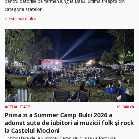
pentru datoriile pe termen lung la Baa3, ultima treaptă din
categoria statelor...
citește mai mult »
ACTUALITATE
360
Prima zi a Summer Camp Bulci 2026 a
adunat sute de iubitori ai muzicii folk și rock
la Castelul Mocioni
Atmosfera de la Summer Camp Bulci 2026 a fost una