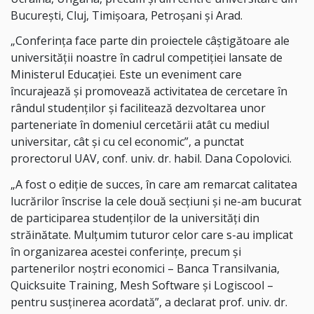
București, Cluj, Timișoara, Petroșani și Arad.
„Conferința face parte din proiectele câștigătoare ale
universității noastre în cadrul competiției lansate de
Ministerul Educației. Este un eveniment care
încurajează și promovează activitatea de cercetare în
rândul studenților și facilitează dezvoltarea unor
parteneriate în domeniul cercetării atât cu mediul
universitar, cât și cu cel economic”, a punctat
prorectorul UAV, conf. univ. dr. habil. Dana Copolovici.
„A fost o ediție de succes, în care am remarcat calitatea
lucrărilor înscrise la cele două secțiuni și ne-am bucurat
de participarea studenților de la universități din
străinătate. Mulțumim tuturor celor care s-au implicat
în organizarea acestei conferințe, precum și
partenerilor noștri economici – Banca Transilvania,
Quicksuite Training, Mesh Software și Logiscool –
pentru susținerea acordată”, a declarat prof. univ. dr.