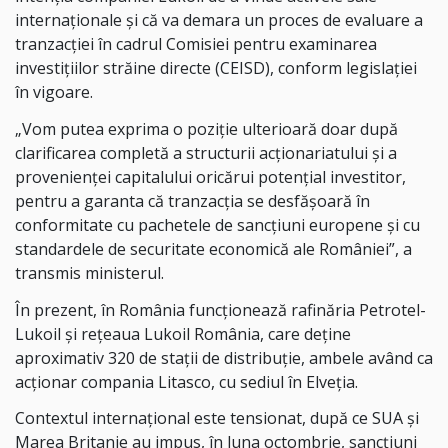
internaţionale şi că va demara un proces de evaluare a
tranzacţiei în cadrul Comisiei pentru examinarea
investiţiilor străine directe (CEISD), conform legislaţiei
în vigoare.
„Vom putea exprima o poziţie ulterioară doar după
clarificarea completă a structurii acţionariatului şi a
provenienţei capitalului oricărui potenţial investitor,
pentru a garanta că tranzacţia se desfăşoară în
conformitate cu pachetele de sancţiuni europene şi cu
standardele de securitate economică ale României”, a
transmis ministerul.
În prezent, în România funcţionează rafinăria Petrotel-
Lukoil şi reţeaua Lukoil România, care deţine
aproximativ 320 de staţii de distribuţie, ambele având ca
acţionar compania Litasco, cu sediul în Elveţia.
Contextul internaţional este tensionat, după ce SUA şi
Marea Britanie au impus, în luna octombrie, sancţiuni