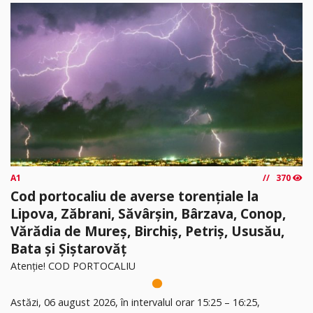
A1
370
Cod portocaliu de averse torențiale la
Lipova, Zăbrani, Săvârșin, Bârzava, Conop,
Vărădia de Mureș, Birchiș, Petriș, Ususău,
Bata și Șiștarovăț
Atenție! COD PORTOCALIU
Astăzi, 06 august 2026, în intervalul orar 15:25 – 16:25,