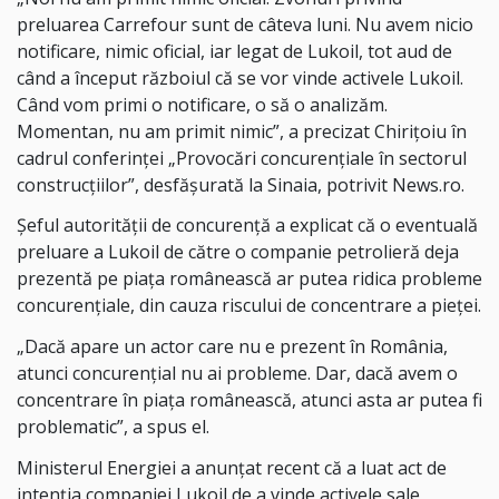
preluarea Carrefour sunt de câteva luni. Nu avem nicio
notificare, nimic oficial, iar legat de Lukoil, tot aud de
când a început războiul că se vor vinde activele Lukoil.
Când vom primi o notificare, o să o analizăm.
Momentan, nu am primit nimic”, a precizat Chiriţoiu în
cadrul conferinţei „Provocări concurenţiale în sectorul
construcţiilor”, desfăşurată la Sinaia, potrivit News.ro.
Şeful autorităţii de concurenţă a explicat că o eventuală
preluare a Lukoil de către o companie petrolieră deja
prezentă pe piaţa românească ar putea ridica probleme
concurenţiale, din cauza riscului de concentrare a pieţei.
„Dacă apare un actor care nu e prezent în România,
atunci concurenţial nu ai probleme. Dar, dacă avem o
concentrare în piaţa românească, atunci asta ar putea fi
problematic”, a spus el.
Ministerul Energiei a anunţat recent că a luat act de
intenţia companiei Lukoil de a vinde activele sale