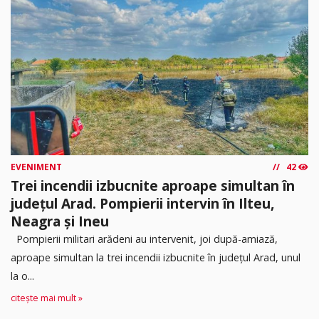
EVENIMENT
42
Trei incendii izbucnite aproape simultan în
județul Arad. Pompierii intervin în Ilteu,
Neagra și Ineu
Pompierii militari arădeni au intervenit, joi după-amiază,
aproape simultan la trei incendii izbucnite în județul Arad, unul
la o...
citește mai mult »