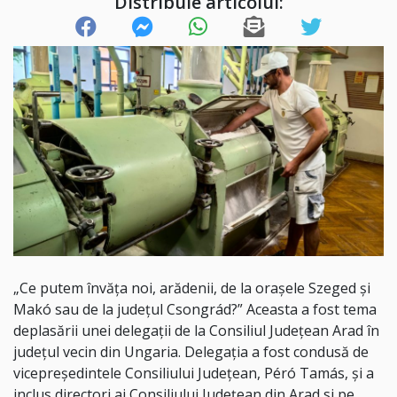
Distribuie articolul:
„Ce putem învăța noi, arădenii, de la orașele Szeged și
Makó sau de la județul Csongrád?” Aceasta a fost tema
deplasării unei delegații de la Consiliul Județean Arad în
județul vecin din Ungaria. Delegația a fost condusă de
vicepreședintele Consiliului Județean, Péró Tamás, și a
inclus directori ai Consiliului Județean din Arad si pe