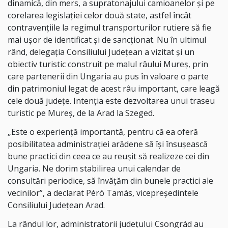
dinamică, din mers, a supratonajului camioanelor și pe
corelarea legislației celor două state, astfel încât
contravențiile la regimul transporturilor rutiere să fie
mai ușor de identificat și de sancționat. Nu în ultimul
rând, delegația Consiliului Județean a vizitat și un
obiectiv turistic construit pe malul râului Mureș, prin
care partenerii din Ungaria au pus în valoare o parte
din patrimoniul legat de acest râu important, care leagă
cele două județe. Intenția este dezvoltarea unui traseu
turistic pe Mureș, de la Arad la Szeged.
„Este o experiență importantă, pentru că ea oferă
posibilitatea administrației arădene să își însușească
bune practici din ceea ce au reușit să realizeze cei din
Ungaria. Ne dorim stabilirea unui calendar de
consultări periodice, să învățăm din bunele practici ale
vecinilor”, a declarat Péró Tamás, vicepreședintele
Consiliului Județean Arad.
La rândul lor, administratorii județului Csongrád au