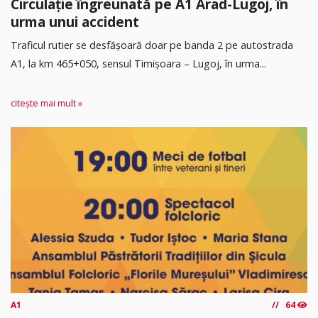
Circulație îngreunată pe A1 Arad-Lugoj, în
urma unui accident
Traficul rutier se desfășoară doar pe banda 2 pe autostrada
A1, la km 465+050, sensul Timişoara – Lugoj, în urma...
citește mai mult »
A1
64