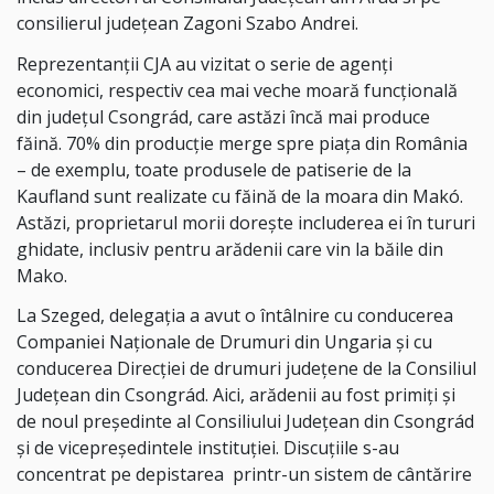
consilierul județean Zagoni Szabo Andrei.
Reprezentanții CJA au vizitat o serie de agenți
economici, respectiv cea mai veche moară funcțională
din județul Csongrád, care astăzi încă mai produce
făină. 70% din producție merge spre piața din România
– de exemplu, toate produsele de patiserie de la
Kaufland sunt realizate cu făină de la moara din Makó.
Astăzi, proprietarul morii dorește includerea ei în tururi
ghidate, inclusiv pentru arădenii care vin la băile din
Mako.
La Szeged, delegația a avut o întâlnire cu conducerea
Companiei Naționale de Drumuri din Ungaria și cu
conducerea Direcției de drumuri județene de la Consiliul
Județean din Csongrád. Aici, arădenii au fost primiți și
de noul președinte al Consiliului Județean din Csongrád
și de vicepreședintele instituției. Discuțiile s-au
concentrat pe depistarea
printr-un sistem de cântărire