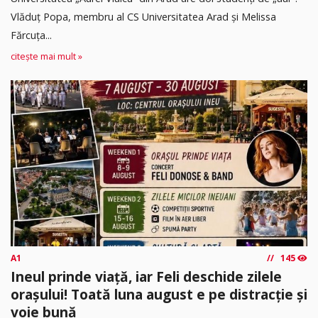
Vlăduț Popa, membru al CS Universitatea Arad și Melissa
Fărcuța...
citește mai mult »
A1
145
Ineul prinde viață, iar Feli deschide zilele
orașului! Toată luna august e pe distracție și
voie bună