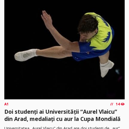
A1
14
Doi studenți ai Universității “Aurel Vlaicu”
din Arad, medaliați cu aur la Cupa Mondială
Universitatea „Aurel Vlaicu” din Arad are doi studenți de „aur”.