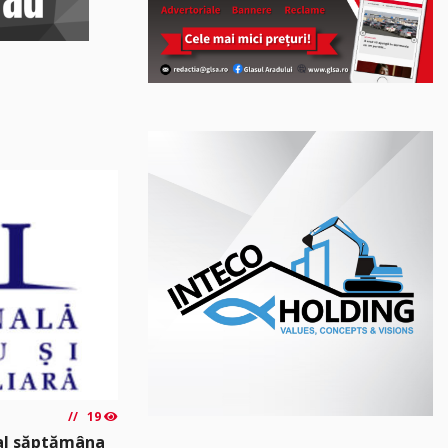
19
nal săptămâna