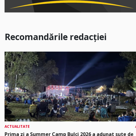
Recomandările redacției
ACTUALITATE
Prima zi a Summer Camp Bulci 2026 a adunat sute de