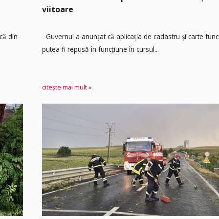
viitoare
că din
Guvernul a anunțat că aplicația de cadastru și carte func
putea fi repusă în funcțiune în cursul...
citește mai mult »