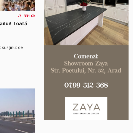
331
așului! Toată
t susținut de