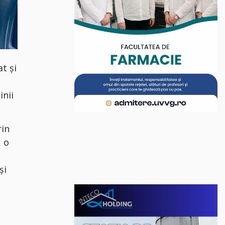
at și
.
inii
rin
, o
și