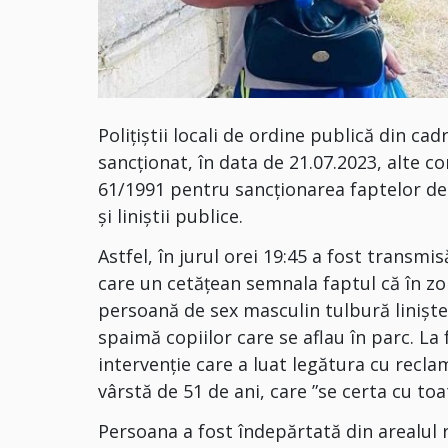
Polițiștii locali de ordine publică din cad
sancționat, în data de 21.07.2023, alte co
61/1991 pentru sancționarea faptelor de 
și liniștii publice.
Astfel, în jurul orei 19:45 a fost transm
care un cetățean semnala faptul că în zon
persoană de sex masculin tulbură liniș
spaimă copiilor care se aflau în parc. La 
intervenție care a luat legătura cu reclam
vârstă de 51 de ani, care ”se certa cu to
Persoana a fost îndepărtată din arealul 