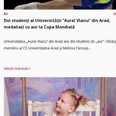
A1
Doi studenți ai Universității “Aurel Vlaicu” din Arad,
medaliați cu aur la Cupa Mondială
Universitatea „Aurel Vlaicu” din Arad are doi studenți de „aur”. Vlădu
membru al CS Universitatea Arad și Melissa Fărcuța...
citește mai mult »