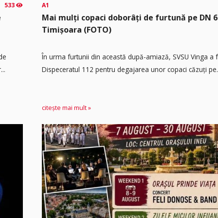
533
A1
e
Mai mulți copaci doborâți de furtună pe DN 6
Timișoara (FOTO)
 de
În urma furtunii din această după-amiază, SVSU Vinga a fos
..
Dispeceratul 112 pentru degajarea unor copaci căzuți pe.
citește mai mult »