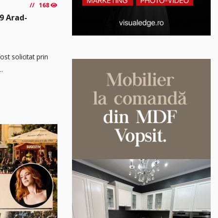
168
9 Arad-
t solicitat prin
..