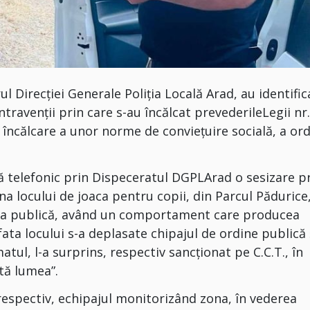
rul Direcției Generale Poliția Locală Arad, au identific
ntravenții prin care s-au încălcat prevederileLegii nr
încălcare a unor norme de conviețuire socială, a ord
isă telefonic prin Dispeceratul DGPLArad o sesizare p
a locului de joaca pentru copii, din Parcul Pădurice
tea publică, având un comportament care producea
fata locului s-a deplasate chipajul de ordine publică 
atul, l-a surprins, respectiv sancționat pe C.C.T., în
ată lumea”.
respectiv, echipajul monitorizând zona, în vederea