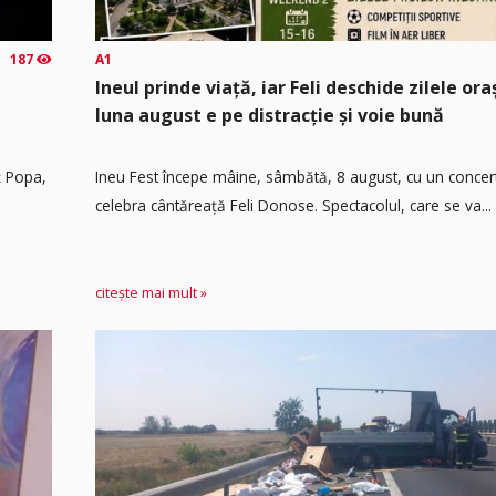
187
A1
Ineul prinde viață, iar Feli deschide zilele or
luna august e pe distracție și voie bună
ț Popa,
Ineu Fest începe mâine, sâmbătă, 8 august, cu un concer
celebra cântăreață Feli Donose. Spectacolul, care se va...
citește mai mult »