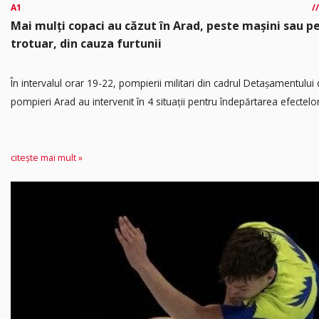
A1
Mai mulți copaci au căzut în Arad, peste mașini sau p
trotuar, din cauza furtunii
În intervalul orar 19-22, pompierii militari din cadrul Detașamentului
pompieri Arad au intervenit în 4 situații pentru îndepărtarea efectelor.
citește mai mult »