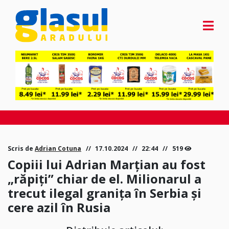
Scris de
Adrian Cotuna
17.10.2024
22:44
519
Copiii lui Adrian Marțian au fost
„răpiți” chiar de el. Milionarul a
trecut ilegal granița în Serbia și
cere azil în Rusia