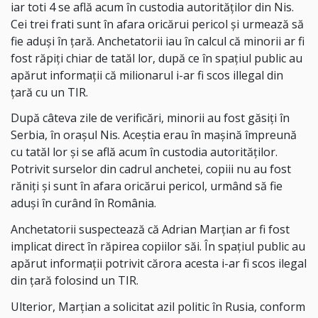
iar toti 4 se află acum în custodia autorităților din Nis.
Cei trei frati sunt în afara oricărui pericol și urmează să
fie aduși în țară. Anchetatorii iau în calcul că minorii ar fi
fost răpiți chiar de tatăl lor, după ce în spațiul public au
apărut informații că milionarul i-ar fi scos illegal din
țară cu un TIR.
După câteva zile de verificări, minorii au fost găsiți în
Serbia, în orașul Nis. Aceștia erau în mașină împreună
cu tatăl lor și se află acum în custodia autorităților.
Potrivit surselor din cadrul anchetei, copiii nu au fost
răniți și sunt în afara oricărui pericol, urmând să fie
aduși în curând în România.
Anchetatorii suspectează că Adrian Marțian ar fi fost
implicat direct în răpirea copiilor săi. În spațiul public au
apărut informații potrivit cărora acesta i-ar fi scos ilegal
din țară folosind un TIR.
Ulterior, Marțian a solicitat azil politic în Rusia, conform