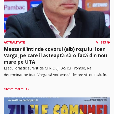
ACTUALITATE
283
Meszar îi întinde covorul (alb) roșu lui Ioan
Varga, pe care îl așteaptă să o facă din nou
mare pe UTA
Eșecul drastic suferit de CFR Cluj, 0-5 cu Tromso, l-a
determinat pe Ioan Varga să vorbească despre viitorul său în...
citește mai mult »