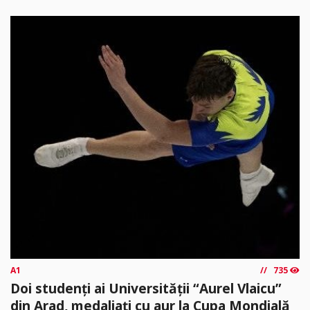
A1
735
Doi studenți ai Universității “Aurel Vlaicu”
din Arad, medaliați cu aur la Cupa Mondială