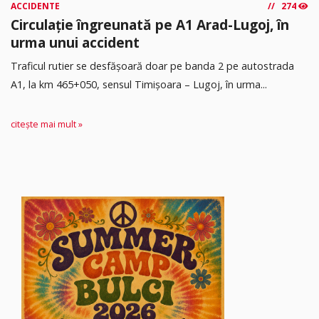
ACCIDENTE
274
Circulație îngreunată pe A1 Arad-Lugoj, în
urma unui accident
Traficul rutier se desfășoară doar pe banda 2 pe autostrada
A1, la km 465+050, sensul Timişoara – Lugoj, în urma...
citește mai mult »