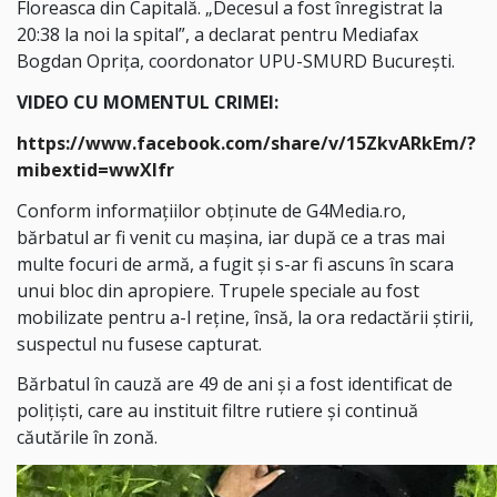
Floreasca din Capitală. „Decesul a fost înregistrat la
20:38 la noi la spital”, a declarat pentru Mediafax
Bogdan Oprița, coordonator UPU-SMURD București.
VIDEO CU MOMENTUL CRIMEI:
https://www.facebook.com/share/v/15ZkvARkEm/?
mibextid=wwXIfr
Conform informațiilor obținute de G4Media.ro,
bărbatul ar fi venit cu mașina, iar după ce a tras mai
multe focuri de armă, a fugit și s-ar fi ascuns în scara
unui bloc din apropiere. Trupele speciale au fost
mobilizate pentru a-l reține, însă, la ora redactării știrii,
suspectul nu fusese capturat.
Bărbatul în cauză are 49 de ani și a fost identificat de
polițiști, care au instituit filtre rutiere și continuă
căutările în zonă.