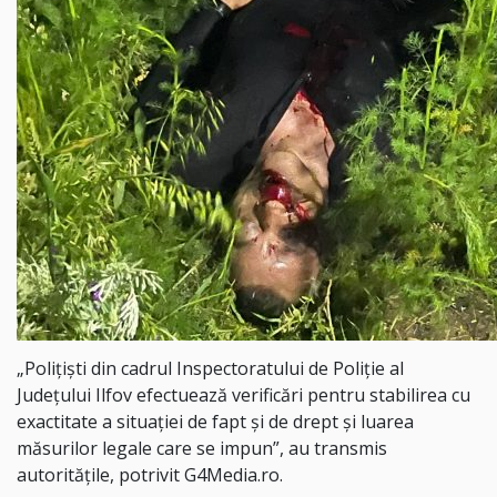
„Polițiști din cadrul Inspectoratului de Poliție al
Județului Ilfov efectuează verificări pentru stabilirea cu
exactitate a situației de fapt și de drept și luarea
măsurilor legale care se impun”, au transmis
autoritățile, potrivit G4Media.ro.