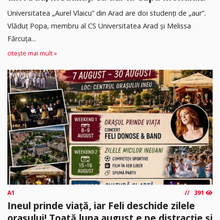
Universitatea „Aurel Vlaicu” din Arad are doi studenți de „aur”.
Vlăduț Popa, membru al CS Universitatea Arad și Melissa
Fărcuța...
citește mai mult »
A1
391
Ineul prinde viață, iar Feli deschide zilele
orașului! Toată luna august e pe distracție și