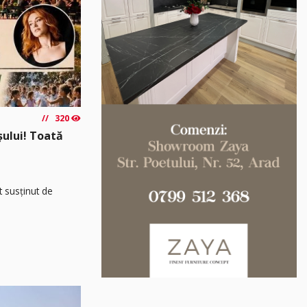
320
așului! Toată
t susținut de