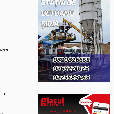
avem
ca:
rul