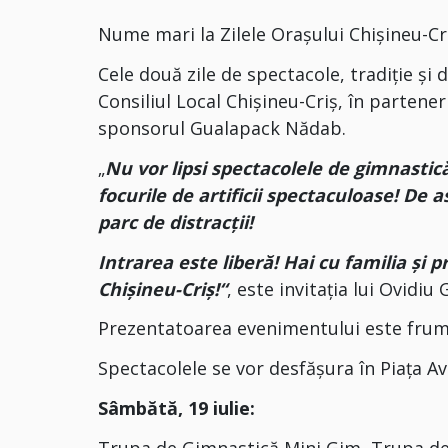
Nume mari la Zilele Orașului Chișineu-Cr
Cele două zile de spectacole, tradiție și 
Consiliul Local Chișineu-Criș, în partener
sponsorul Gualapack Nădab.
„
Nu vor lipsi spectacolele de gimnastic
focurile de artificii spectaculoase!
De a
parc de distracții!
Intrarea este liberă!
Hai cu familia și 
Chișineu-Criș!“
, este invitația lui Ovidiu
Prezentatoarea evenimentului este frum
Spectacolele se vor desfășura în Piața 
Sâmbătă, 19 iulie:
Trupa de Gimnastică Mini Gim, Trupa de