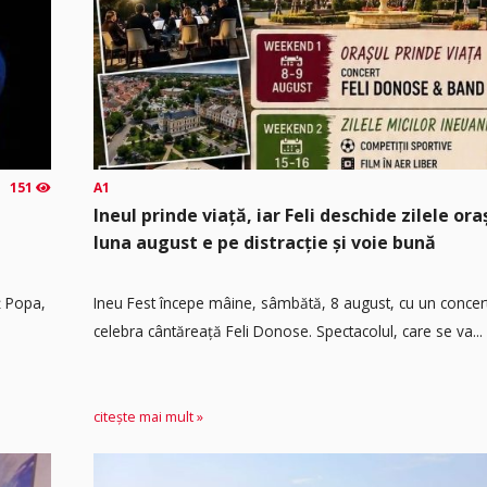
151
A1
Ineul prinde viață, iar Feli deschide zilele or
luna august e pe distracție și voie bună
ț Popa,
Ineu Fest începe mâine, sâmbătă, 8 august, cu un concer
celebra cântăreață Feli Donose. Spectacolul, care se va...
citește mai mult »