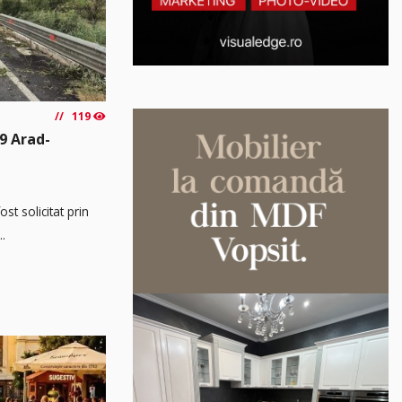
119
9 Arad-
t solicitat prin
..