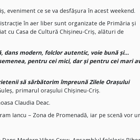
iș, eveniment ce se va desfășura în acest weekend.
distracție în aer liber sunt organizate de Primăria și
iat cu Casa de Cultură Chișineu-Criș, alături de
ă, dans modern, folclor autentic, voie bună și…
semenea, pentru cei mici, dar și pentru cei mari 
prietenii să sărbătorim împreună Zilele Orașului
 Guleș, primarul orașului Chișineu-Criș.
oasa Claudia Deac.
Avram Iancu – Zona de Promenadă, iar pe scenă vor ur
 Dans Modern Vibes Crew, Ansamblul folcloric Biho