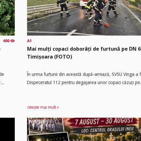
400
A1
e
Mai mulți copaci doborâți de furtună pe DN 6
Timișoara (FOTO)
 de
În urma furtunii din această după-amiază, SVSU Vinga a fos
..
Dispeceratul 112 pentru degajarea unor copaci căzuți pe.
citește mai mult »