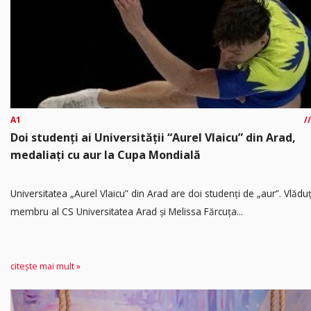
A1
Doi studenți ai Universității “Aurel Vlaicu” din Arad,
medaliați cu aur la Cupa Mondială
Universitatea „Aurel Vlaicu” din Arad are doi studenți de „aur”. Vlădu
membru al CS Universitatea Arad și Melissa Fărcuța...
citește mai mult »