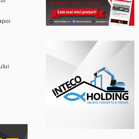
 apoi
ului