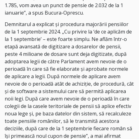
1.785, vom avea un punct de pensie de 2.032 de la 1
ianuarie”, a spus Bucura-Oprescu.
Demnitarul a explicat şi procedura majorării pensiilor
de la 1 septembrie 2024. „Cu privire la ‘de ce aplicăm de
la 1 septembrie’ – este foarte simplu. Ne aflăm într-o
etapă avansată de digitizare a dosarelor de pensii,
peste 4 milioane de dosare sunt deja digitizate, după
adoptarea legii de către Parlament avem nevoie de o
perioadă în care să fie elaborate şi aprobate normele
de aplicare a legii. După normele de aplicare avem
nevoie de o perioadă atât de achiziţie, de procedură, cât
şi de software a sistemului care să permită aplicarea
noii legi. După care avem nevoie de o perioadă în care
colegii de la casele teritoriale de pensii să aplice efectiv
noua lege şi, pe baza datelor din sistem, să recalculeze
toate pensiile românilor, să le transmită acestora
deciziile, după care de la 1 septembrie fiecare român să
îşi primească noul cupon de pensie”, a mai afirmat