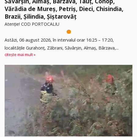
Săvârșin, Almaș, Bârzava, Tauț, Conop,
Vărădia de Mureș, Petriș, Dieci, Chisindia,
Brazii, Șilindia, Șiștarovăț
Atenție! COD PORTOCALIU
Astăzi, 06 august 2026, în intervalul orar 16:25 – 17:20,
localitățile Gurahonț, Zăbrani, Săvârșin, Almaș, Bârzava,...
citește mai mult »