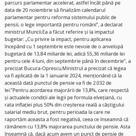
parcurs parlamentar accelerat, astfel încât până pe
data de 20 noiembrie să finalizăm calendarul
parlamentar pentru reforma sistemului public de
pensii, o lege importantă pentru români”, a declarat
ministrul Muncii.Ea a făcut referire şi la impactul
bugetar: „Cu privire la impact, pentru aplicarea
începând cu 1 septembrie este nevoie de o anvelopă
bugetară de 13,84 miliarde lei, adică 55,36 miliarde lei
pentru cele 4 luni, din septembrie până în decembrie”, a
precizat Bucura-Oprescu.Ministrul a precizat că legea
va fi aplicată de la 1 ianuarie 2024, menţionând că la
această dată punctul de pensie va fi de 2.032 de
lei.”Pentru acordarea majorării de 13,8%, care respectă
şi actualele condiţii ale legii pe formula elveţiană, cu
rata inflaţiei plus 50% din creşterea reală a câştigului
salarial mediu brut, pentru perioada la care ne
raportăm aceasta a fost negativă, ceea ce înseamnă că
rămânem cu 13,8% majorarea punctului de pensie. Asta
înseamnă că, dacă acum avem un punct de pensie de