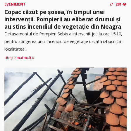
EVENIMENT
281
Copac căzut pe șosea, în timpul unei
intervenții. Pompierii au eliberat drumul și
au stins incendiul de vegetație din Neagra
Detașamentul de Pompieri Sebiș a intervenit joi, la ora 15:10,
pentru stingerea unui incendiu de vegetație uscată izbucnit în
localitatea...
citește mai mult »