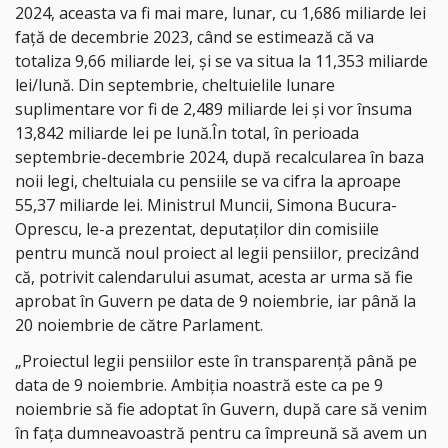
2024, aceasta va fi mai mare, lunar, cu 1,686 miliarde lei
faţă de decembrie 2023, când se estimează că va
totaliza 9,66 miliarde lei, şi se va situa la 11,353 miliarde
lei/lună. Din septembrie, cheltuielile lunare
suplimentare vor fi de 2,489 miliarde lei şi vor însuma
13,842 miliarde lei pe lună.În total, în perioada
septembrie-decembrie 2024, după recalcularea în baza
noii legi, cheltuiala cu pensiile se va cifra la aproape
55,37 miliarde lei. Ministrul Muncii, Simona Bucura-
Oprescu, le-a prezentat, deputaţilor din comisiile
pentru muncă noul proiect al legii pensiilor, precizând
că, potrivit calendarului asumat, acesta ar urma să fie
aprobat în Guvern pe data de 9 noiembrie, iar până la
20 noiembrie de către Parlament.
„Proiectul legii pensiilor este în transparenţă până pe
data de 9 noiembrie. Ambiţia noastră este ca pe 9
noiembrie să fie adoptat în Guvern, după care să venim
în faţa dumneavoastră pentru ca împreună să avem un