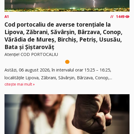
A1
1449
Cod portocaliu de averse torențiale la
Lipova, Zăbrani, Săvârșin, Bârzava, Conop,
Vărădia de Mureș, Birchiș, Petriș, Ususău,
Bata și Șiștarovăț
Atenție! COD PORTOCALIU
Astăzi, 06 august 2026, în intervalul orar 15:25 – 16:25,
localitățile Lipova, Zăbrani, Săvârșin, Bârzava, Conop,...
citește mai mult »