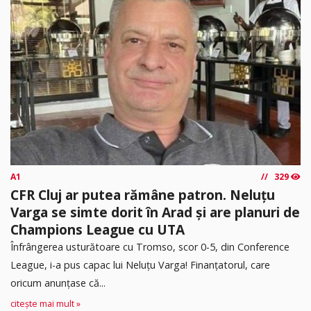
A1
329
CFR Cluj ar putea rămâne patron. Neluțu
Varga se simte dorit în Arad și are planuri de
Champions League cu UTA
Înfrângerea usturătoare cu Tromso, scor 0-5, din Conference
League, i-a pus capac lui Neluțu Varga! Finanțatorul, care
oricum anunțase că...
citește mai mult »