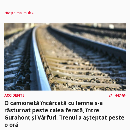
citește mai mult »
ACCIDENTE
447
O camionetă încărcată cu lemne s-a
răsturnat peste calea ferată, între
Gurahonț și Vârfuri. Trenul a așteptat peste
o oră