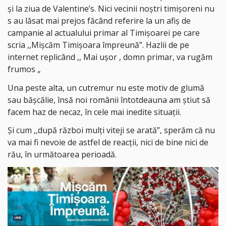
și la ziua de Valentine’s. Nici vecinii noștri timișoreni nu
s au lăsat mai prejos făcând referire la un afiș de
campanie al actualului primar al Timișoarei pe care
scria ,,Mișcăm Timișoara împreună”. Hazlii de pe
internet replicând ,, Mai ușor , domn primar, va rugăm
frumos „
Una peste alta, un cutremur nu este motiv de glumă
sau bășcălie, însă noi românii întotdeauna am știut să
facem haz de necaz, în cele mai inedite situații.
Și cum ,,după război mulți viteji se arată”, sperăm că nu
va mai fi nevoie de astfel de reacții, nici de bine nici de
rău, în următoarea perioadă.