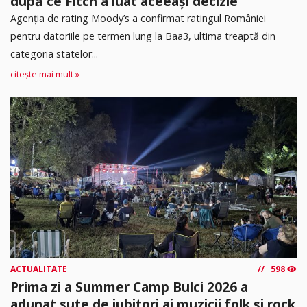
după ce Fitch a luat aceeași decizie
Agenția de rating Moody’s a confirmat ratingul României
pentru datoriile pe termen lung la Baa3, ultima treaptă din
categoria statelor...
citește mai mult »
ACTUALITATE
598
Prima zi a Summer Camp Bulci 2026 a
adunat sute de iubitori ai muzicii folk și rock