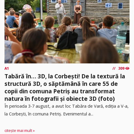
A1
309
Tabără în… 3D, la Corbești! De la textură la
structură 3D, o săptămână în care 55 de
copii din comuna Petriș au transformat
natura în fotografii și obiecte 3D (foto)
În perioada 3-7 august, a avut loc Tabăra de Vară, ediția a V-a,
la Corbești, în comuna Petriș. Evenimentul a...
citește mai mult »