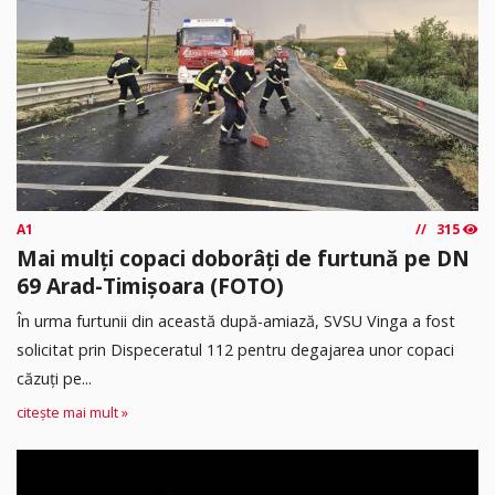
A1
315
Mai mulți copaci doborâți de furtună pe DN
69 Arad-Timișoara (FOTO)
În urma furtunii din această după-amiază, SVSU Vinga a fost
solicitat prin Dispeceratul 112 pentru degajarea unor copaci
căzuți pe...
citește mai mult »