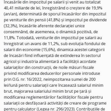
Încasările din impozitul pe salarii şi venit au totalizat
40,41 miliarde de lei, înregistrând o creştere de 19,9%
(an/an), determinată de sporul încasărilor din impozitul
pe veniturile din pensii (41,8%) şi impozitul pe dividende
(32,3%), încasările aferente declaraţiei unice
consemnând, de asemenea, o dinamică pozitivă, de
11,8%. Totodată, veniturile din impozitul pe salarii au
înregistrat un avans de 11,2%, sub evoluţia fondului de
salarii din economie (15,6%), dinamica acestei categorii
de încasări fiind influenţată de extinderea în sectorul
agricol şi industria alimentară a facilităţii acordate
salariaţilor din construcţii, de noile măsuri fiscale
privind modificarea deducerilor personale introduse
prin O.G. nr. 16/2022, neimpozitarea sumei de 200
lei/lună pentru salariaţii care încasează salariul minim
brut, majorarea salariului minim brut pe ţară şi
modificarea reglementărilor facilităţilor fiscale pentru
salariaţii ce desfăşoară activităţi de creare de programe
pentru calculator (Legea nr. 296/2023). Contribuţiile de