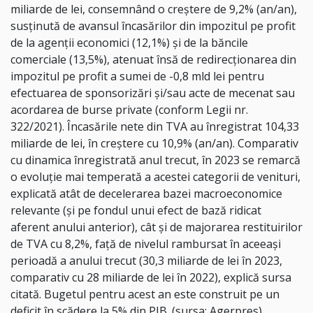
miliarde de lei, consemnând o creştere de 9,2% (an/an),
susţinută de avansul încasărilor din impozitul pe profit
de la agenţii economici (12,1%) şi de la băncile
comerciale (13,5%), atenuat însă de redirecţionarea din
impozitul pe profit a sumei de -0,8 mld lei pentru
efectuarea de sponsorizări şi/sau acte de mecenat sau
acordarea de burse private (conform Legii nr.
322/2021). Încasările nete din TVA au înregistrat 104,33
miliarde de lei, în creştere cu 10,9% (an/an). Comparativ
cu dinamica înregistrată anul trecut, în 2023 se remarcă
o evoluţie mai temperată a acestei categorii de venituri,
explicată atât de decelerarea bazei macroeconomice
relevante (şi pe fondul unui efect de bază ridicat
aferent anului anterior), cât şi de majorarea restituirilor
de TVA cu 8,2%, faţă de nivelul rambursat în aceeaşi
perioadă a anului trecut (30,3 miliarde de lei în 2023,
comparativ cu 28 miliarde de lei în 2022), explică sursa
citată. Bugetul pentru acest an este construit pe un
deficit în scădere la 5% din PIB. (sursa: Agerpres)