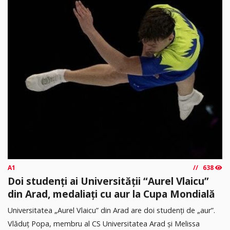
A1
638
Doi studenți ai Universității “Aurel Vlaicu”
din Arad, medaliați cu aur la Cupa Mondială
Universitatea „Aurel Vlaicu” din Arad are doi studenți de „aur”.
Vlăduț Popa, membru al CS Universitatea Arad și Melissa