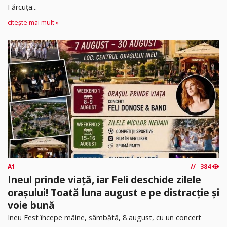
Fărcuța...
citește mai mult »
A1
384
Ineul prinde viață, iar Feli deschide zilele
orașului! Toată luna august e pe distracție și
voie bună
Ineu Fest începe mâine, sâmbătă, 8 august, cu un concert