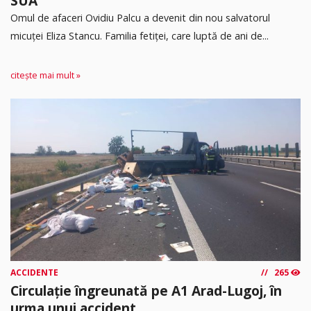
SUA
Omul de afaceri Ovidiu Palcu a devenit din nou salvatorul
micuței Eliza Stancu. Familia fetiței, care luptă de ani de...
citește mai mult »
ACCIDENTE
265
Circulație îngreunată pe A1 Arad-Lugoj, în
urma unui accident