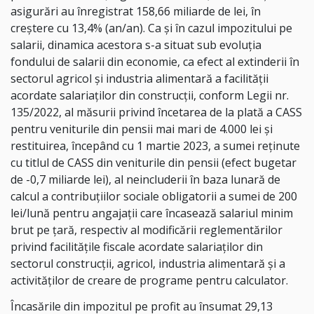
asigurări au înregistrat 158,66 miliarde de lei, în
creştere cu 13,4% (an/an). Ca şi în cazul impozitului pe
salarii, dinamica acestora s-a situat sub evoluţia
fondului de salarii din economie, ca efect al extinderii în
sectorul agricol şi industria alimentară a facilităţii
acordate salariaţilor din construcţii, conform Legii nr.
135/2022, al măsurii privind încetarea de la plată a CASS
pentru veniturile din pensii mai mari de 4.000 lei şi
restituirea, începând cu 1 martie 2023, a sumei reţinute
cu titlul de CASS din veniturile din pensii (efect bugetar
de -0,7 miliarde lei), al neincluderii în baza lunară de
calcul a contribuţiilor sociale obligatorii a sumei de 200
lei/lună pentru angajaţii care încasează salariul minim
brut pe ţară, respectiv al modificării reglementărilor
privind facilităţile fiscale acordate salariaţilor din
sectorul construcţii, agricol, industria alimentară şi a
activităţilor de creare de programe pentru calculator.
Încasările din impozitul pe profit au însumat 29,13