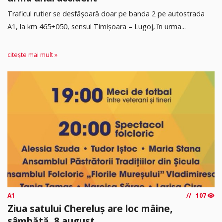
Traficul rutier se desfășoară doar pe banda 2 pe autostrada
A1, la km 465+050, sensul Timişoara – Lugoj, în urma...
citește mai mult »
A1
107
Ziua satului Chereluș are loc mâine,
sâmbătă, 8 august