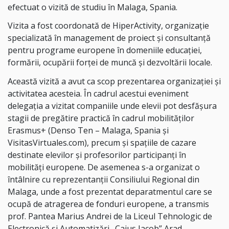
efectuat o vizită de studiu în Malaga, Spania.
Vizita a fost coordonată de HiperActivity, organizație
specializată în management de proiect și consultanță
pentru programe europene în domeniile educației,
formării, ocupării forței de muncă și dezvoltării locale.
Această vizită a avut ca scop prezentarea organizației și
activitatea acesteia. În cadrul acestui eveniment
delegația a vizitat companiile unde elevii pot desfășura
stagii de pregătire practică în cadrul mobilităților
Erasmus+ (Denso Ten – Malaga, Spania și
VisitasVirtuales.com), precum și spațiile de cazare
destinate elevilor și profesorilor participanți în
mobilități europene. De asemenea s-a organizat o
întâlnire cu reprezentanții Consiliului Regional din
Malaga, unde a fost prezentat deparatmentul care se
ocupă de atragerea de fonduri europene, a transmis
prof. Pantea Marius Andrei de la Liceul Tehnologic de
Electronică şi Automatizări „Caius Iacob” Arad