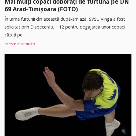
Mai mulți copaci doborâți de furtună pe DN
69 Arad-Timișoara (FOTO)
În urma furtunii din această după-amiază, SVSU Vinga a fost
solicitat prin Dispeceratul 112 pentru degajarea unor copaci
căzuți pe...
citește mai mult »