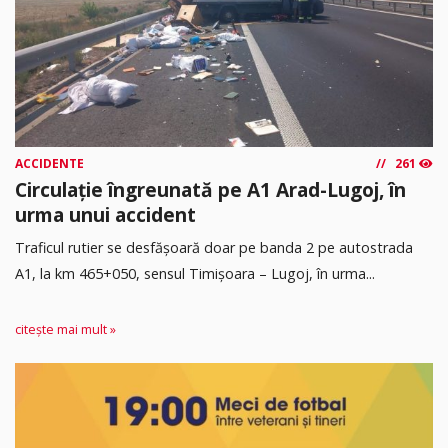
ACCIDENTE
261
Circulație îngreunată pe A1 Arad-Lugoj, în
urma unui accident
Traficul rutier se desfășoară doar pe banda 2 pe autostrada
A1, la km 465+050, sensul Timişoara – Lugoj, în urma...
citește mai mult »