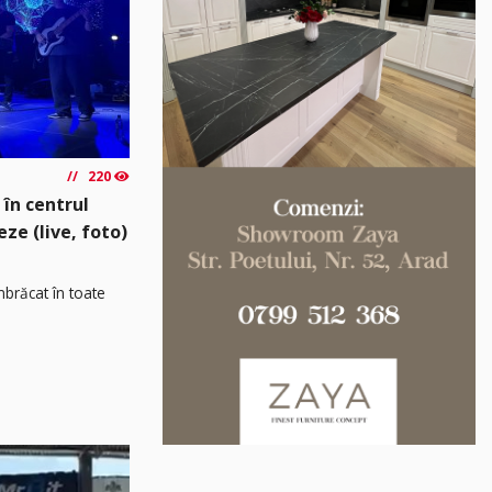
220
 în centrul
eze (live, foto)
îmbrăcat în toate