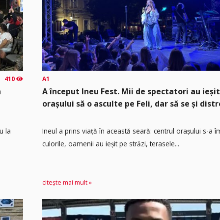
410
A1
a
A început Ineu Fest. Mii de spectatori au ieșit
orașului să o asculte pe Feli, dar să se și distr
u la
Ineul a prins viață în această seară: centrul orașului s-a 
culorile, oamenii au ieșit pe străzi, terasele...
citește mai mult »