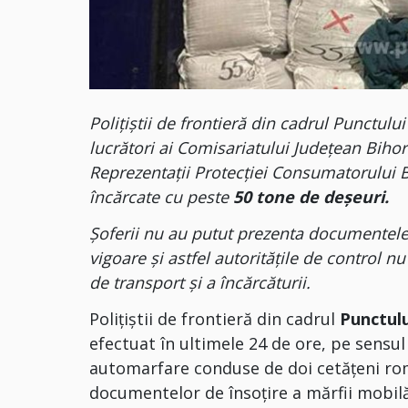
Poliţiştii de frontieră din cadrul Punctulu
lucrători ai Comisariatului Județean Biho
Reprezentații Protecției Consumatorului B
încărcate cu peste
50 tone de deșeuri.
Şoferii nu au putut prezenta documentele
vigoare şi astfel autorităţile de control n
de transport şi a încărcăturii.
Poliţiştii de frontieră din cadrul
Punctulu
efectuat în ultimele 24 de ore, pe sensul 
automarfare conduse de doi cetățeni rom
documentelor de însoțire a mărfii mobi