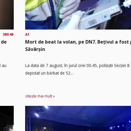
380
A1
 de
Mort de beat la volan, pe DN7. Bețivul a fost 
Săvârșin
d au
​La data de 7 august, în jurul orei 00.45, polițiștii Secției 
depistat un bărbat de 52...
citește mai mult »