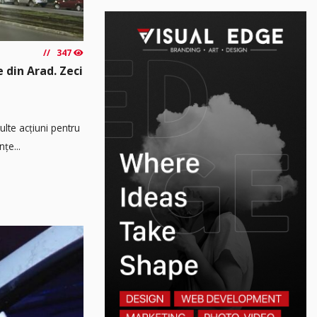
347
e din Arad. Zeci
multe acțiuni pentru
țe...