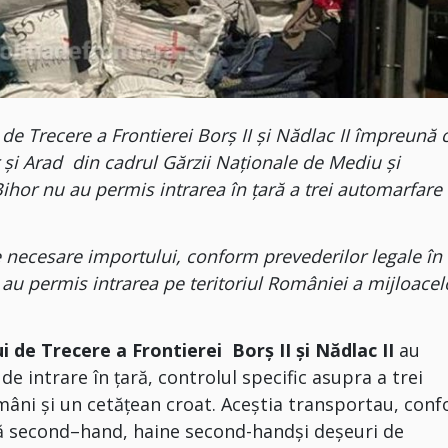
i de Trecere a Frontierei Borș II și Nădlac II împreună 
r și Arad din cadrul Gărzii Naționale de Mediu și
ihor nu au permis intrarea în ţară a trei automarfare
 necesare importului, conform prevederilor legale în
u au permis intrarea pe teritoriul României a mijloacel
i de Trecere a Frontierei Borș II și Nădlac II
au
de intrare în ţară, controlul specific asupra a trei
âni și un cetățean croat. Aceștia transportau, con
lă second–hand, haine second-handși deșeuri de