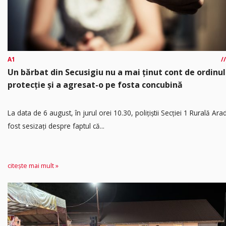
A1
Un bărbat din Secusigiu nu a mai ținut cont de ordinul
protecție și a agresat-o pe fosta concubină
​La data de 6 august, în jurul orei 10.30, polițiștii Secției 1 Rurală Ara
fost sesizați despre faptul că...
citește mai mult »