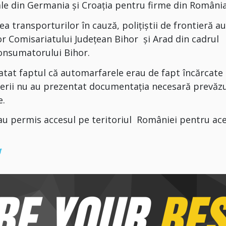
iale din Germania și Croația pentru firme din România
tea transporturilor în cauză, poliţiştii de frontieră a
lor Comisariatului Județean Bihor și Arad din cadrul
Consumatorului Bihor.
tatat faptul că automarfarele erau de fapt încărcate
erii nu au prezentat documentația necesară prevăz
e.
u au permis accesul pe teritoriul României pentru ac