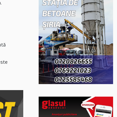
.
u
ută
este