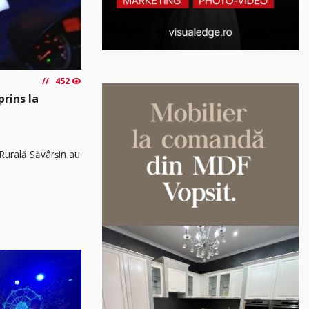
452
prins la
8 Rurală Săvârșin au