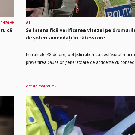
1476
A1
tru că
Se intensifică verificarea vitezei pe drumuril
de șoferi amendați în câteva ore
n
În ultimele 48 de ore, polițiștii rutieri au desfășurat mai 
prevenirea cauzelor generatoare de accidente cu consecin
citește mai mult »