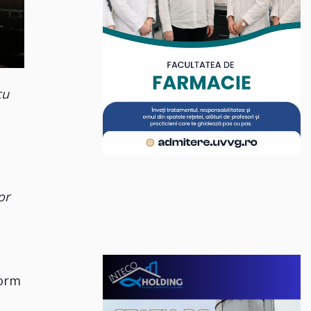
cu
or
form