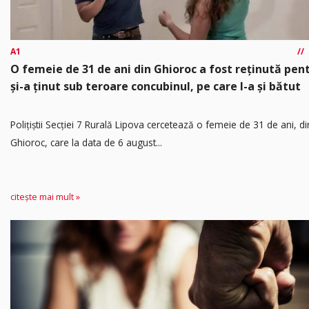
A1
O femeie de 31 de ani din Ghioroc a fost reținută pen
și-a ținut sub teroare concubinul, pe care l-a și bătut
​Polițiștii Secției 7 Rurală Lipova cercetează o femeie de 31 de ani, di
Ghioroc, care la data de 6 august...
citește mai mult »