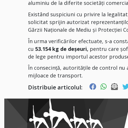
aluminiu de la diferite societăți comerc
Existând suspiciuni cu privire la legalita
solicitat sprijin autorizat reprezentanți
Gărzii Naționale de Mediu și Protecției 
În urma verificărilor efectuate, s-a cons
cu
53.154 kg de deșeuri,
pentru care șof
de lege pentru importul acestor produs
În consecinţă, autorităţile de control n
mijloace de transport.
Distribuie articolul: